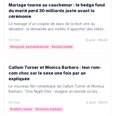
PEOPLE
Mariage tourne au cauchemar : le hedge fund
du marié perd 30 milliards juste avant la
cérémonie
Le mariage d'un couple de stars de la tech vire au
désastre : la demande aux invités d'apporter des idées
d'investissement était déjà étrange, mais la perte de 30
milliards du marié juste avant la cérémonie a choqué tout
7
min
9 août · 08h42
le monde.
#
leopold-aschenbrenner
#
avital-balwit
PEOPLE
Callum Turner et Monica Barbaro : leur rom-
com choc sur le sexe une fois par an
expliquée
Le nouveau film romantique de Callum Turner et Monica
Barbaro, 'One Night Only', imagine un monde où les
célibataires n'ont droit qu'à une seule nuit par an. Vanity
Fair décrypte les règles absurdes de cette comédie qui
7
min
9 août · 08h41
promet de faire parler.
#
callum-turner
#
monica-barbaro