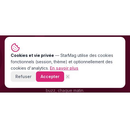
Cookies et vie privée
NEWSLETTER GRATUITE
—
StarMag
utilise des cookies
fonctionnels (session, thème) et optionnellement des
Les exclu people FR & US
cookies d'analytics.
En savoir plus
directement dans ta boîte mail
Refuser
Accepter
Stars, scandales, mode, cinéma — les news people qui font le
buzz, chaque matin.
+4 200 supporters
déjà abonnés · Gratuit · 0 spam
LB
OM
SR
FR
S'inscrire