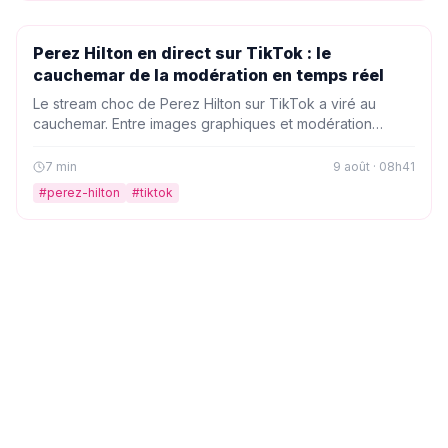
PEOPLE
Perez Hilton en direct sur TikTok : le
cauchemar de la modération en temps réel
Le stream choc de Perez Hilton sur TikTok a viré au
cauchemar. Entre images graphiques et modération
dépassée, on vous raconte les coulisses d'un
événement qui interroge sur la responsabilité des
7
min
9 août · 08h41
plateformes.
#
perez-hilton
#
tiktok