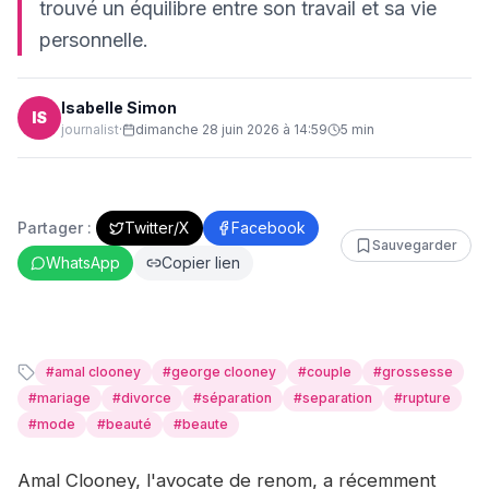
trouvé un équilibre entre son travail et sa vie
personnelle.
Isabelle Simon
IS
journalist
·
dimanche 28 juin 2026 à 14:59
5
min
Partager :
Twitter/X
Facebook
Sauvegarder
WhatsApp
Copier lien
#
amal clooney
#
george clooney
#
couple
#
grossesse
#
mariage
#
divorce
#
séparation
#
separation
#
rupture
#
mode
#
beauté
#
beaute
Amal Clooney, l'avocate de renom, a récemment