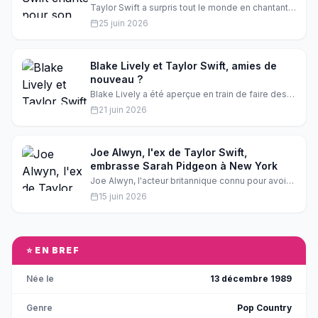
Taylor Swift a surpris tout le monde en chantant à
l'événement Tight End University de son fiancé
25 juin 2026
Travis Kelce. La chanteuse a interprété son tube
'Love Story' devant une foule enthousiaste.
Découvrez les détails de cette soirée
inoubliable.
Blake Lively et Taylor Swift, amies de
nouveau ?
Blake Lively a été aperçue en train de faire des
courses tandis que son amie d'enfance Taylor
21 juin 2026
Swift organisait une fête de célibataire avec ses
meilleures amies. Qu'est-ce qui se passe entre
ces deux stars ?
Joe Alwyn, l'ex de Taylor Swift,
embrasse Sarah Pidgeon à New York
Joe Alwyn, l'acteur britannique connu pour avoir
été le compagnon de Taylor Swift, a été aperçu
15 juin 2026
en train d'embrasser Sarah Pidgeon, la star de
'Love Story', lors d'une soirée à New York. Les
deux acteurs semblaient très à l'aise en
compagnie l'un de l'autre. Découvrez les détails
de leur soirée ensemble.
⭐ EN BREF
Née le
13 décembre 1989
Genre
Pop Country