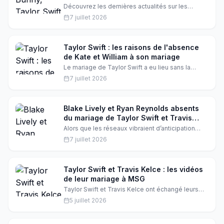
musique
Découvrez les dernières actualités sur les
procès de Bad Bunny, Taylor Swift et Chris
7 juillet 2026
Brown. Quels sont les enjeux de ces affaires
pour l'industrie musicale ?
Taylor Swift : les raisons de l'absence
de Kate et William à son mariage
Le mariage de Taylor Swift a eu lieu sans la
présence de Kate Middleton et du prince William.
7 juillet 2026
Quelles sont les raisons de cette absence ? Les
détails exclusifs sur cet événement people.
Blake Lively et Ryan Reynolds absents
du mariage de Taylor Swift et Travis
Kelce
Alors que les réseaux vibraient d’anticipation
pour le mariage de Taylor Swift et Travis Kelce,
7 juillet 2026
l’absence de Blake Lively et de son mari
Ryan Reynolds a surpris les fans. Découvrez les
détails de cette absence inattendue et ce que
cela pourrait signifier pour la star de Hollywood.
Taylor Swift et Travis Kelce : les vidéos
de leur mariage à MSG
Taylor Swift et Travis Kelce ont échangé leurs
vœux à Madison Square Garden. Découvrez les
5 juillet 2026
premières images de leur grand jour.