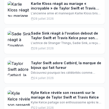
Karlie Kloss réagit au mariage «
incroyable » de Taylor Swift et Travis
Kelce
L'ancienne amie et mannequin Karlie Kloss brise
le silence sur le mariage de Taylor Swift avec
28 juillet 2026
Travis Kelce. Moins d'un mois après y avoir
assisté, elle livre ses impressions sur le couple
et leur union très privée.
Sadie Sink réagit à l'ovation debout de
Taylor Swift et Travis Kelce pour son
Roméo et Juliette à Londres
L'actrice de Stranger Things, Sadie Sink, a reçu
une standing ovation de la part de Taylor Swift et
28 juillet 2026
Travis Kelce lors de sa performance dans
Roméo et Juliette à Londres. Elle raconte son
émotion et l'importance de ce soutien inattendu.
Taylor Swift adore Catbird, la marque de
bijoux qui fait fureur
Découvrez pourquoi les célébrités comme
Taylor Swift et Lola Tung sont sous le charme de
24 juillet 2026
Catbird, la marque de bijoux brooklynaise qui
propose des créations délicates et tendances.
Le secret de leur succès ? Des pièces uniques
qui allient élégance et simplicité.
Kylie Kelce révèle son ressenti sur le
mariage de Taylor Swift et Travis Kelce
Kylie Kelce partage son enthousiasme après le
mariage de Taylor Swift et Travis Kelce, tout en
23 juillet 2026