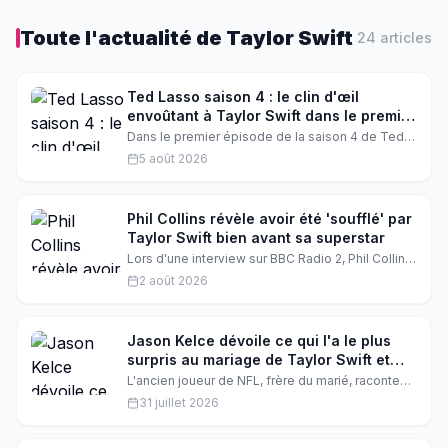
Toute l'actualité de
Taylor Swift
24
article
s
Ted Lasso saison 4 : le clin d'œil
envoûtant à Taylor Swift dans le premier
épisode
Dans le premier épisode de la saison 4 de Ted
Lasso, Rebecca Welton brille de mille feux,
5 août 2026
littéralement. Hannah Waddingham rend un
hommage éclatant à Taylor Swift, et les fans sont
en extase. Découvrez ce moment magique qui
mêle football, amitié et pop culture.
Phil Collins révèle avoir été 'soufflé' par
Taylor Swift bien avant sa superstar
Lors d'une interview sur BBC Radio 2, Phil Collins
se souvient de sa rencontre avec Taylor Swift à
2 août 2026
une cérémonie de la Songwriters Hall of Fame. Il
avoue avoir été 'soufflé' par son talent, bien
avant qu'elle ne devienne une superstar
mondiale.
Jason Kelce dévoile ce qui l'a le plus
surpris au mariage de Taylor Swift et
Travis
L'ancien joueur de NFL, frère du marié, raconte
les coulisses du mariage de l'année. Entre une
31 juillet 2026
guest list à couper le souffle et des détails
inattendus, Jason Kelce se confie sur ce
moment historique.