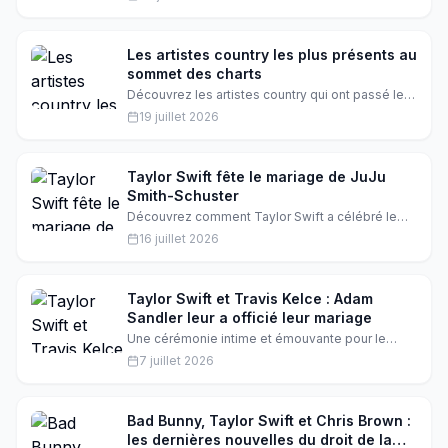
veillant à garder leurs secrets privés. Selon les
sources proches, la sœur de Travis a profité de
la soirée tout en restant discrète. Découvrez ses
impressions exclusives.
Les artistes country les plus présents au
sommet des charts
Découvrez les artistes country qui ont passé le
plus de semaines à la première place du
19 juillet 2026
classement Top Country Albums. Une liste qui
révèle les talents les plus appréciés du genre.
Parmi eux, des noms comme Morgan Wallen,
Garth Brooks et Taylor Swift.
Taylor Swift fête le mariage de JuJu
Smith-Schuster
Découvrez comment Taylor Swift a célébré le
mariage de l'étoile du football américain JuJu
16 juillet 2026
Smith-Schuster aux côtés de WAGs. Un
événement somptueux où l'amitié et l'amour ont
été célébrés. Taylor Swift a partagé des
moments inoubliables avec les femmes des
Taylor Swift et Travis Kelce : Adam
joueurs de la NFL.
Sandler leur a officié leur mariage
Une cérémonie intime et émouvante pour le
couple. D'après les sources proches, Taylor
7 juillet 2026
Swift et Travis Kelce ont choisi Adam Sandler
pour les unir. Un choix qui reflète leur
personnalité et leur humour. Adam Sandler a
accepté avec joie, selon les médias.
Bad Bunny, Taylor Swift et Chris Brown :
les dernières nouvelles du droit de la