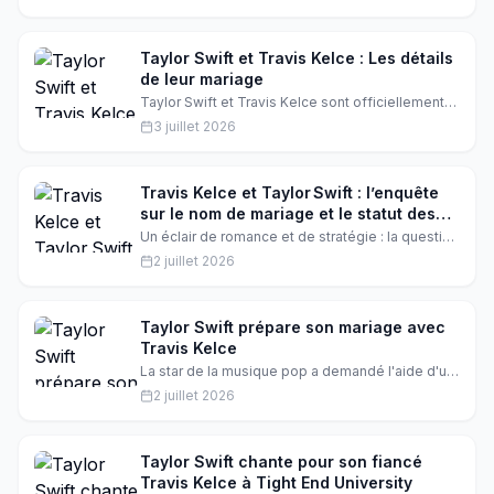
mère Donna, son père Ed, son frère Jason et sa
belle-sœur Kylie, ont exprimé leur affection pour
la chanteuse. Découvrez les détails de leur
relation.
Taylor Swift et Travis Kelce : Les détails
de leur mariage
Taylor Swift et Travis Kelce sont officiellement
mariés ! La cérémonie a été officiée par Adam
3 juillet 2026
Sandler. Les détails de leur union sont déjà dans
les médias. Découvrez tout ce qu'il faut savoir
sur ce mariage inattendu.
Travis Kelce et Taylor Swift : l’enquête
sur le nom de mariage et le statut des
masters
Un éclair de romance et de stratégie : la question
du nom de mariage de Travis Kelce et
2 juillet 2026
Taylor Swift fait vibrer les réseaux, tandis que les
masters de la chanteuse restent sous verrou.
Voici les dessous de cette saga.
Taylor Swift prépare son mariage avec
Travis Kelce
La star de la musique pop a demandé l'aide d'un
de ses restaurants préférés à New York pour son
2 juillet 2026
mariage. Taylor Swift et son fiancé ont été
photographiés dans ce restaurant lors d'une
soirée à New York en mai.
Taylor Swift chante pour son fiancé
Travis Kelce à Tight End University