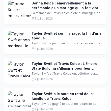
Donna Kelce : émerveillement à la
cérémonie d’un mariage qui a fait vibrer
Hollywood
La maman de Travis Kelce a été submergée par
l’émotion en regardant son fils épouser la
5 juillet 2026
superstar Taylor Swift. Son regard, plein de
larmes et de joie, révèle l’intensité d’un moment
qui a mêlé sport, musique et romance.
Découvrez comment ce mariage a touché la
Taylor Swift et son mariage, la fin d'une
famille Kelce et ce que cela pourrait signifier
époque
pour l’avenir de ses proches.
Taylor Swift a parcouru un long chemin, de 'Love
Story' à son mariage récent. Découvrez
4 juillet 2026
comment sa vie a changé et ce que cela signifie
pour sa carrière. Taylor Swift, l'une des plus
grandes stars de la musique, a toujours partagé
son cœur avec ses fans.
Taylor Swift et Travis Kelce : L'Empire
State Building s'illumine pour leur
mariage
Taylor Swift et Travis Kelce ont célébré leur
union dans une cérémonie somptueuse au
4 juillet 2026
Madison Square Garden. L'Empire State Building
s'est illuminé en bleu pour marquer l'événement.
Découvrez les détails de ce mariage de rêve.
Taylor Swift a le soutien total de la
famille de Travis Kelce
Taylor Swift a gagné le cœur de la famille de
Travis Kelce. Les proches de Travis, dont sa
4 juillet 2026