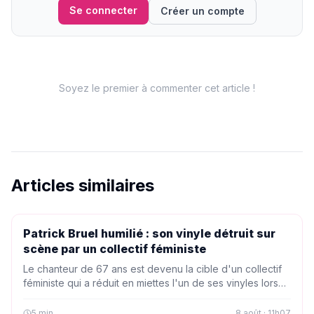
Se connecter
Créer un compte
Soyez le premier à commenter cet article !
Articles similaires
PEOPLE
Patrick Bruel humilié : son vinyle détruit sur
scène par un collectif féministe
Le chanteur de 67 ans est devenu la cible d'un collectif
féministe qui a réduit en miettes l'un de ses vinyles lors
d'une soirée engagée. Une mise en scène radicale qui
ravive la polémique et fait réagir les fans.
5
min
8 août · 11h07