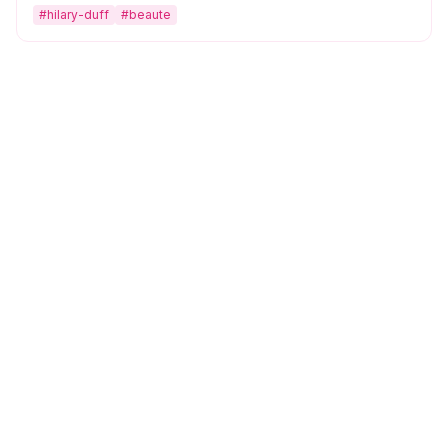
astuce beauté simple et efficace à copier d'urgence.
#
hilary-duff
#
beaute