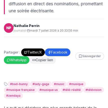
diffusion en direct des nominations, promettant
une soirée électrisante.
Nathalie Perrin
NP
journalist
·
mardi 7 juillet 2026 à 20:32
5
min
Partager :
Twitter/X
Facebook
Sauvegarder
WhatsApp
Copier lien
#
bad-bunny
#
lady-gaga
#
music
#
musique
#
musique française
#
musique us
#
télé-réalité
#
télévision
#
zendaya