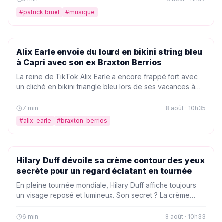
#
patrick bruel
#
musique
PEOPLE
Alix Earle envoie du lourd en bikini string bleu
à Capri avec son ex Braxton Berrios
La reine de TikTok Alix Earle a encore frappé fort avec
un cliché en bikini triangle bleu lors de ses vacances à
Capri en juillet 2024. Un look qui enflamme la toile, même
si l'heureux élu de l'époque, Braxton Berrios, est
7
min
8 août · 10h35
désormais son ex.
#
alix-earle
#
braxton-berrios
PEOPLE
Hilary Duff dévoile sa crème contour des yeux
secrète pour un regard éclatant en tournée
En pleine tournée mondiale, Hilary Duff affiche toujours
un visage reposé et lumineux. Son secret ? La crème
contour des yeux Rodan + Fields Redefine, adoptée
avant ses concerts au Madison Square Garden. Une
6
min
8 août · 10h33