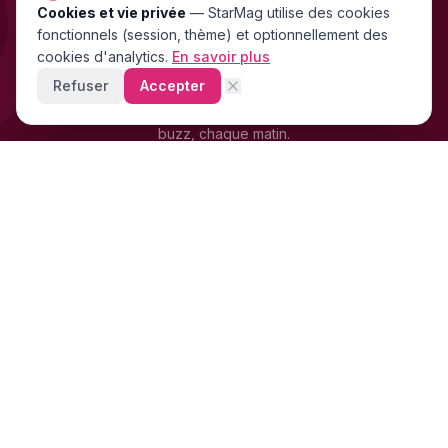
Cookies et vie privée
NEWSLETTER GRATUITE
—
StarMag
utilise des cookies
fonctionnels (session, thème) et optionnellement des
Les exclu people FR & US
cookies d'analytics.
En savoir plus
directement dans ta boîte mail
Refuser
Accepter
Stars, scandales, mode, cinéma — les news people qui font le
buzz, chaque matin.
+4 200 supporters
déjà abonnés · Gratuit · 0 spam
LB
OM
SR
FR
S'inscrire