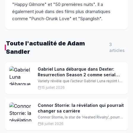
"Happy Gilmore" et "50 premières nuits". Il a
également joué dans des films plus dramatiques
comme "Punch-Drunk Love" et "Spanglish".
Toute l'actualité de
Adam
3
article
s
Sandler
Gabriel Luna débarque dans Dexter:
Resurrection Season 2 comme serial
killer
Variety révèle que l’acteur Gabriel Luna rejoint la
série à succès Dexter: Resurrection en tant que
15 juillet 2026
Ray Ballard, alias The Sleepy‑Eyed Stranger. Ce
nouveau méchant va mettre à l’épreuve le retour
de Michael C. Hall. Les fans de la série attendent
déjà l’affrontement qui promet de faire vibrer les
Connor Storrie: la révélation qui pourrait
écrans.
changer sa carrière
Connor Storrie, la star de 'Heated Rivalry', pourrait
décrocher sa première nomination aux Emmy.
8 juillet 2026
Mais qu'est-ce qui se cache derrière cette
révélation ?