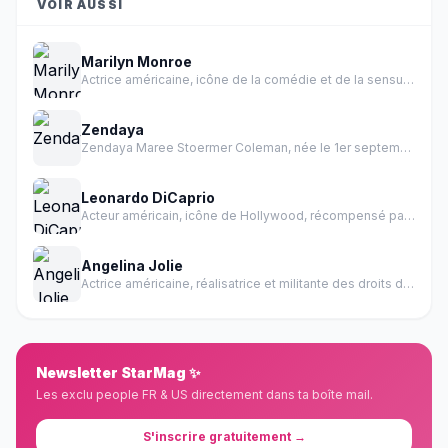
VOIR AUSSI
Marilyn Monroe
Actrice américaine, icône de la comédie et de la sensualité des années 1950.
Zendaya
Zendaya Maree Stoermer Coleman, née le 1er septembre 1996 à Oakland en Californie, est une actrice et chanteuse américaine.
Leonardo DiCaprio
Acteur américain, icône de Hollywood, récompensé par un Oscar
Angelina Jolie
Actrice américaine, réalisatrice et militante des droits de l'homme
Newsletter StarMag ✨
Les exclu people FR & US directement dans ta boîte mail.
S'inscrire gratuitement →