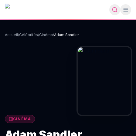
Accueil
/
Célébrités
/
Cinéma
/
Adam Sandler
CINÉMA
Adam Sandler