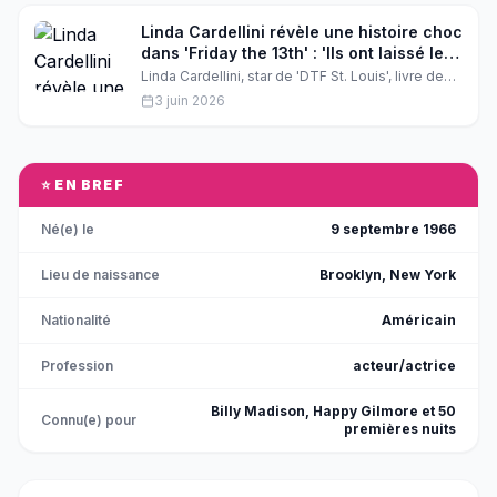
Linda Cardellini révèle une histoire choc
dans 'Friday the 13th' : 'Ils ont laissé leur
fils se noyer !'
Linda Cardellini, star de 'DTF St. Louis', livre des
confessions explosives sur son nouveau rôle
3 juin 2026
dans 'Friday the 13th'. Découvrez les révélations
choc de la comédienne à propos de ce projet
horrifique et de sa carrière fulgurante.
⭐ EN BREF
Né(e) le
9 septembre 1966
Lieu de naissance
Brooklyn, New York
Nationalité
Américain
Profession
acteur/actrice
Billy Madison, Happy Gilmore et 50
Connu(e) pour
premières nuits