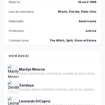
Né(e) le
16 avril 1996
Lieu de naissance
Miami, Floride, États-Unis
Nationalité
Américaine
Profession
actrice
Connu(e) pour
The Witch, Split, Glass et Emma
VOIR AUSSI
Marilyn Monroe
Actrice américaine, icône de la comédie et de la sensualité des années 1950.
Zendaya
Zendaya Maree Stoermer Coleman, née le 1er septembre 1996 à Oakland en Californie, est une actrice et chanteuse américaine.
Leonardo DiCaprio