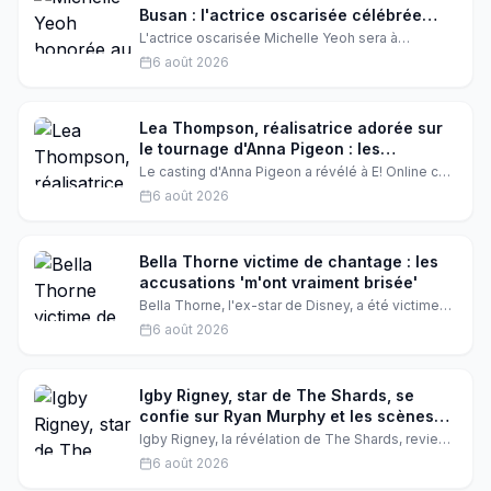
Busan : l'actrice oscarisée célébrée
comme cinéaste asiatique de l'année
L'actrice oscarisée Michelle Yeoh sera à
l'honneur au Festival international du film de
6 août 2026
Busan, où elle recevra le prix du cinéaste
asiatique de l'année. Une consécration qui
s'accompagne d'une programmation spéciale de
ses œuvres, dont un court-métrage signé Sean
Lea Thompson, réalisatrice adorée sur
Baker.
le tournage d'Anna Pigeon : les
confidences du casting
Le casting d'Anna Pigeon a révélé à E! Online ce
que c'était vraiment de travailler avec Lea
6 août 2026
Thompson, la star de Retour vers le futur, en tant
que réalisatrice. Entre rires et bienveillance,
l'actrice a conquis tout le monde sur le plateau.
Bella Thorne victime de chantage : les
accusations 'm'ont vraiment brisée'
Bella Thorne, l'ex-star de Disney, a été victime
d'un chantage en 2019. Les accusations qui ont
6 août 2026
suivi l'ont profondément affectée. Découvrez
son histoire et les enseignements qu'elle en a
tirés.
Igby Rigney, star de The Shards, se
confie sur Ryan Murphy et les scènes
de sexe
Igby Rigney, la révélation de The Shards, revient
sur sa rencontre avec Ryan Murphy, ses scènes
6 août 2026
intimes et son épuisement après une tournée