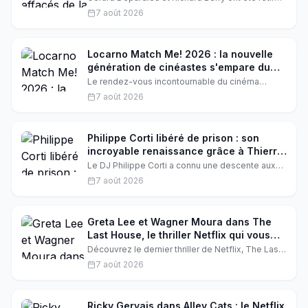
de la fresque « Le Café des acteurs » à
7 août 2026
Levallois-Perret. Géraldine Nakache et Mélanie
Laurent prennent leur place, marquant un tournant
symbolique fort.
Locarno Match Me! 2026 : la nouvelle
génération de cinéastes s'empare du
cinéma d'auteur
Le rendez-vous incontournable du cinéma
d'auteur à Locarno a révélé une tendance forte :
7 août 2026
les jeunes créateurs prennent le pouvoir, avec
des projets authentiques et résolument
modernes. Plongée dans les coulisses d'un
événement qui redéfinit le septième art
Philippe Corti libéré de prison : son
européen et latino-américain.
incroyable renaissance grâce à Thierry
Ardisson
Le DJ Philippe Corti a connu une descente aux
enfers derrière les barreaux avant de renaître
7 août 2026
médiatiquement. Dans un témoignage
bouleversant, il révèle comment Thierry Ardisson
a été son ange gardien, lui offrant une seconde
chance que personne n'aurait osé parier.
Greta Lee et Wagner Moura dans The
Last House, le thriller Netflix qui vous
tiendra en haleine
Découvrez le dernier thriller de Netflix, The Last
House, avec Greta Lee et Wagner Moura. Un film
7 août 2026
qui allie sci-fi, horreur, mystère et drame
psychologique. Qu'est-ce qui se passe dans
cette maison isolée ?
Ricky Gervais dans Alley Cats : le Netflix