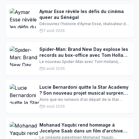
partagé une photo sur le plateau. Qu'est-ce que
l'on peut attendre de ce nouveau volet ?
Aymar Esse révèle les défis du cinéma
queer au Sénégal
Découvrez l'histoire d'Aymar Esse, réalisateur de
'My Father's Kora', qui aborde les difficultés du
7 août 2026
cinéma queer en Afrique. Son film, une
production du Bénin, de Suisse et d'Allemagne,
sera présenté en première mondiale à Locarno.
Spider-Man: Brand New Day explose les
records au box-office avec Tom Holland
et Zendaya
Le nouveau Spider-Man avec Tom Holland,
Zendaya et Sadie Sink réalise le plus gros mardi
6 août 2026
de l'histoire du box-office. Un exploit qui
confirme l'engouement phénoménal autour du
film de Sony.
Lucie Bernardoni quitte la Star Academy
? Son nouveau projet musical surprend
tout le monde
Alors que les rumeurs d'un départ de la Star
Academy s'intensifient, Lucie Bernardoni a fait
6 août 2026
une annonce inattendue. Elle dévoile un projet
musical très attendu qui pourrait bien tout
changer. On vous raconte tout.
Mohanad Yaqubi rend hommage à
Jocelyne Saab dans un film d'archives
bouleversant
Le cinéaste palestinien Mohanad Yaqubi