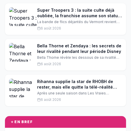
mondiale. Il confie n'avoir jamais rencontré Bret
Easton Ellis, l'auteur du roman adapté.
Super Troopers 3 : la suite culte déjà
oubliée, la franchise assume son statut
culte
La bande de flics déjantés du Vermont revient
dans Super Troopers 3, mais cette fois, pas de
6 août 2026
crowdfunding record ni de folie : le film enchaîne
les gags sans renouveler la formule. Une suite
qui assume son statut culte, mais qui laisse les
fans sur leur faim.
Bella Thorne et Zendaya : les secrets de
leur rivalité pendant leur période Disney
Bella Thorne révèle les dessous de sa rivalité
avec Zendaya pendant leur période Disney. Les
6 août 2026
deux actrices étaient au sommet de leur gloire
sur le réseau Disney, mais derrière les caméras,
les choses n'étaient pas toujours faciles.
Découvrez ce qui s'est vraiment passé entre ces
Rihanna supplie la star de RHOBH de
deux stars de Disney.
rester, mais elle quitte la télé-réalité
après une saison
Après une seule saison dans Les Vraies
Housewives de Beverly Hills, la nouvelle recrue a
6 août 2026
annoncé son départ, malgré les supplications de
Rihanna. Elle veut se concentrer sur sa vie déjà
bien remplie. Découvrez les coulisses de cette
décision qui a secoué la télé-réalité américaine.
⭐ EN BREF