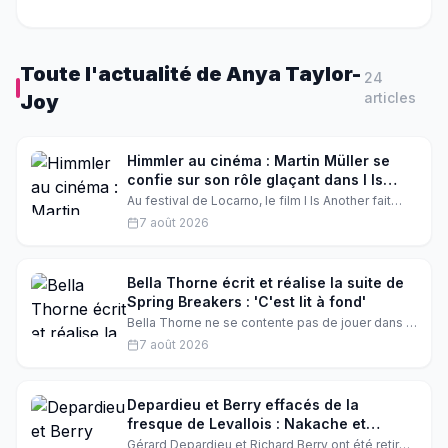
Toute l'actualité de
Anya Taylor-
24
article
s
Joy
Himmler au cinéma : Martin Müller se
confie sur son rôle glaçant dans I Is
Another
Au festival de Locarno, le film I Is Another fait
sensation avec Claes Bang et Valerie Pachner.
7 août 2026
Martin Müller, qui incarne Heinrich Himmler, se
livre sur ce rôle terrifiant, tandis que le réalisateur
Felix Randau répond aux critiques.
Bella Thorne écrit et réalise la suite de
Spring Breakers : 'C'est lit à fond'
Bella Thorne ne se contente pas de jouer dans la
suite de Spring Breakers : elle signe aussi le
7 août 2026
scénario et la réalisation. L'actrice promet un film
explosif, dans l'esprit du culte de 2012.
Découvrez les coulisses de cette annonce choc
qui électrise Hollywood.
Depardieu et Berry effacés de la
fresque de Levallois : Nakache et
Laurent les remplacent
Gérard Depardieu et Richard Berry ont été retirés