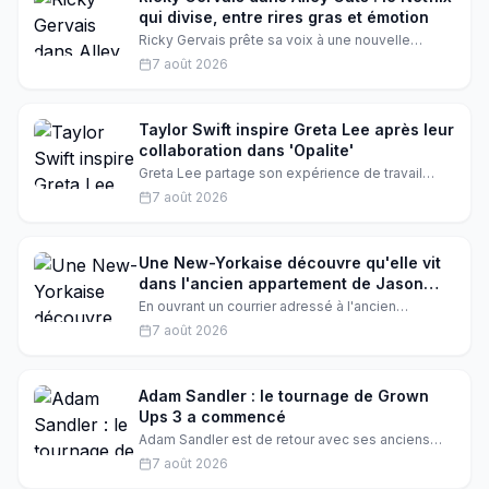
qui divise, entre rires gras et émotion
Ricky Gervais prête sa voix à une nouvelle
comédie animée Netflix, Alley Cats. Entre humour
7 août 2026
potache et tendresse, le résultat laisse les
critiques perplexes. Décryptage d'un projet
aussi attendu que controversé.
Taylor Swift inspire Greta Lee après leur
collaboration dans 'Opalite'
Greta Lee partage son expérience de travail
avec Taylor Swift et ce qu'elle a appris de la
7 août 2026
chanteuse. Une collaboration qui a changé sa vie
et sa carrière.
Une New-Yorkaise découvre qu'elle vit
dans l'ancien appartement de Jason
Sudeikis après avoir reçu son courrier
En ouvrant un courrier adressé à l'ancien
locataire, une jeune femme réalise qu'elle habite
7 août 2026
l'appartement de Jason Sudeikis. Incrédule, elle
raconte sa rencontre surréaliste avec la star de
Ted Lasso, qui lui a réservé un accueil des plus
chaleureux.
Adam Sandler : le tournage de Grown
Ups 3 a commencé
Adam Sandler est de retour avec ses anciens
amis pour le tournage de Grown Ups 3. La
7 août 2026
production a commencé et le comédien a