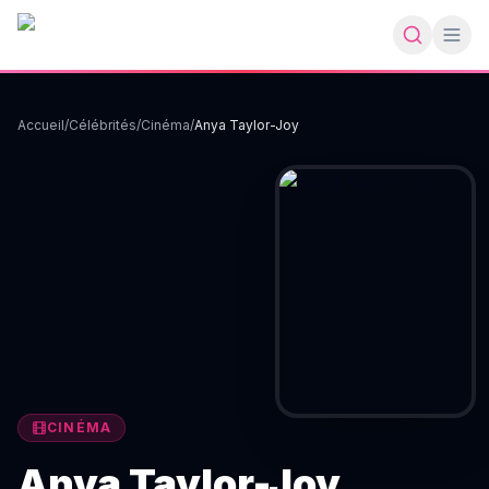
Accueil
/
Célébrités
/
Cinéma
/
Anya Taylor-Joy
CINÉMA
Anya Taylor-Joy