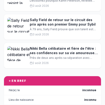
attendu
Découvrez pourquoi Kamri Peterson, révélée
dans DWTS : Juniors, est de retour dans la
3 août 2026
franchise Dancing with the Stars pour la saison
35. Kamri Peterson, désormais danseuse de la
troupe de Dancing with the Stars, vit un moment
émouvant. Toutes les informations sur son retour
Sally Field de retour sur le circuit des
dans l'émission phare Dancing with the Stars
prix après son premier Emmy pour Sybil
saison 35 avec Kamri Peterson.
À 79 ans, Sally Field prouve que son talent est
intemporel. Alors qu'elle brille à nouveau dans la
3 août 2026
série Netflix "Remarkably Bright Creatures",
retour sur son tout premier Emmy, remporté en
1976 pour le rôle bouleversant de Sybil.
Nikki Bella célibataire et fière de l'être :
ses confidences sur sa vie amoureuse
après Artem Chigvintsev
Près de deux ans après sa séparation avec
Artem Chigvintsev, Nikki Bella brise le silence sur
2 août 2026
sa vie sentimentale. La star du catch se confie
sans filtre sur son célibat assumé et ses
priorités, entre carrière et maternité. Une
déclaration qui en dit long sur sa nouvelle
philosophie de vie.
⭐ EN BREF
Né(e) le
inconnue
Lieu de naissance
inconnu