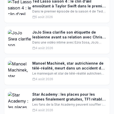
émouvante pour une légende vivante.
Ted Lasso saison 4 : le clin d'œil
envoûtant à Taylor Swift dans le premier
épisode
Dans le premier épisode de la saison 4 de Ted
Lasso, Rebecca Welton brille de mille feux,
5 août 2026
littéralement. Hannah Waddingham rend un
hommage éclatant à Taylor Swift, et les fans sont
en extase. Découvrez ce moment magique qui
mêle football, amitié et pop culture.
JoJo Siwa clarifie son étiquette de
lesbienne avant sa relation avec Chris
Hughes
Dans une vidéo intime avec Ezra Sosa, JoJo
Siwa revient sur son coming-out et sa relation
4 août 2026
avec Chris Hughes, expliquant pourquoi elle se
définissait comme lesbienne et comment son
amour pour lui a fait évoluer sa vision.
Manoel Machinek, star autrichienne de
télé-réalité, meurt dans un accident de
voiture à 37 ans
Le mannequin et star de télé-réalité autrichien
Manoel Machinek est décédé à 37 ans des
4 août 2026
suites d'un accident de la route. Une disparition
brutale qui bouleverse ses proches et ses fans.
Star Academy : les places pour les
primes finalement gratuites, TF1 rétablit
la vérité
Les fans de la Star Academy peuvent souffler :
malgré les rumeurs insistantes, l'accès aux
4 août 2026
primes reste totalement gratuit. TF1 dément