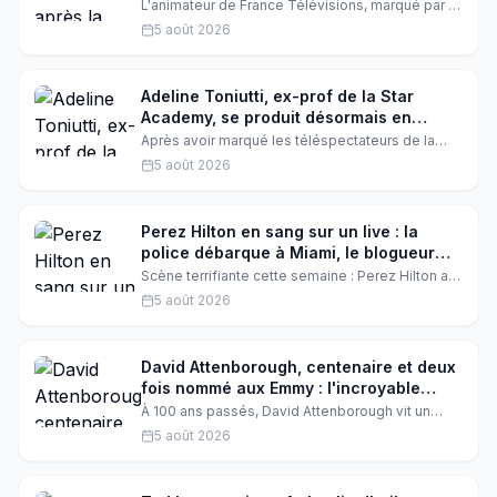
belle du monde'
L'animateur de France Télévisions, marqué par la
disparition de son père, se ressource auprès de
5 août 2026
sa mère. Sur Instagram, il a publié un adorable
cliché pour son anniversaire, accompagné d'un
message plein d'amour et d'émotion.
Adeline Toniutti, ex-prof de la Star
Academy, se produit désormais en
camping : l'incroyable reconversion
Après avoir marqué les téléspectateurs de la
Star Academy, Adeline Toniutti surprend en
5 août 2026
choisissant un cadre bien différent de la scène
parisienne. La coach vocale de Pierre Garnier et
Helena Bailly s'apprête à chanter dans un
camping en Bretagne, une reconversion qui
Perez Hilton en sang sur un live : la
émeut ses fans.
police débarque à Miami, le blogueur
hospitalisé
Scène terrifiante cette semaine : Perez Hilton a
été filmé couvert de sang, semblant se mutiler
5 août 2026
en direct. Les autorités ont été dépêchées à son
domicile de Miami. Le célèbre blogueur a été
transporté à l'hôpital, suscitant une vague
d'inquiétude chez ses fans.
David Attenborough, centenaire et deux
fois nommé aux Emmy : l'incroyable
consécration du naturaliste préféré des
À 100 ans passés, David Attenborough vit un
Français
rêve éveillé : deux nominations aux Emmy
5 août 2026
Awards pour sa narration exceptionnelle. Le
documentaire 'Ocean' réalisé par Keith Scholey
le propulse au sommet, une consécration