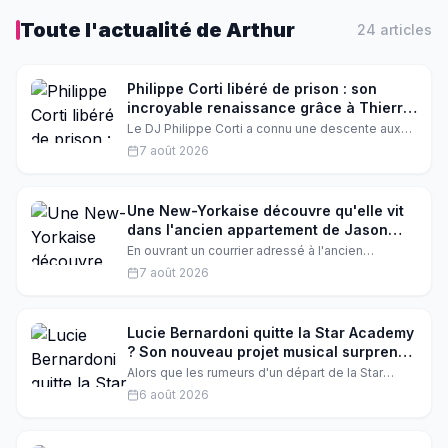
Toute l'actualité de
Arthur
24
article
s
Philippe Corti libéré de prison : son
incroyable renaissance grâce à Thierry
Ardisson
Le DJ Philippe Corti a connu une descente aux
enfers derrière les barreaux avant de renaître
7 août 2026
médiatiquement. Dans un témoignage
bouleversant, il révèle comment Thierry Ardisson
a été son ange gardien, lui offrant une seconde
chance que personne n'aurait osé parier.
Une New-Yorkaise découvre qu'elle vit
dans l'ancien appartement de Jason
Sudeikis après avoir reçu son courrier
En ouvrant un courrier adressé à l'ancien
locataire, une jeune femme réalise qu'elle habite
7 août 2026
l'appartement de Jason Sudeikis. Incrédule, elle
raconte sa rencontre surréaliste avec la star de
Ted Lasso, qui lui a réservé un accueil des plus
chaleureux.
Lucie Bernardoni quitte la Star Academy
? Son nouveau projet musical surprend
tout le monde
Alors que les rumeurs d'un départ de la Star
Academy s'intensifient, Lucie Bernardoni a fait
6 août 2026
une annonce inattendue. Elle dévoile un projet
musical très attendu qui pourrait bien tout
changer. On vous raconte tout.