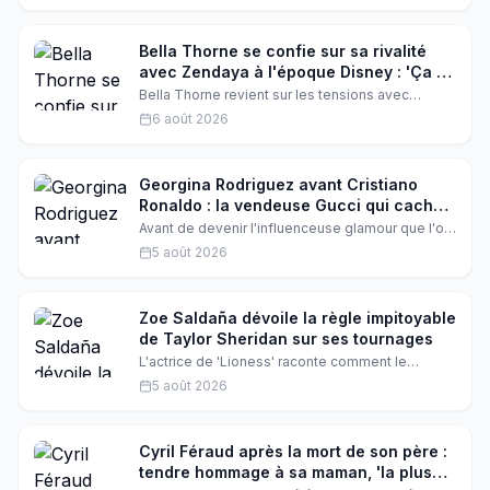
Rihanna. Elle veut se concentrer sur sa vie déjà
bien remplie. Découvrez les coulisses de cette
décision qui a secoué la télé-réalité américaine.
Bella Thorne se confie sur sa rivalité
avec Zendaya à l'époque Disney : 'Ça a
été assez dur'
Bella Thorne revient sur les tensions avec
Zendaya pendant le tournage de Shake It Up.
6 août 2026
Les deux actrices, poussées à la rivalité par
Disney, ont finalement trouvé un terrain
d'entente. Une histoire d'amitié et de
réconciliation qui émeut les fans.
Georgina Rodriguez avant Cristiano
Ronaldo : la vendeuse Gucci qui cachait
une vie de sacrifices
Avant de devenir l'influenceuse glamour que l'on
connaît, Georgina Rodriguez menait une vie
5 août 2026
discrète de vendeuse à Madrid. Un uniforme
impeccable, des journées épuisantes, et un
destin qui bascule le jour où Cristiano Ronaldo
pousse la porte de sa boutique.
Zoe Saldaña dévoile la règle impitoyable
de Taylor Sheridan sur ses tournages
L'actrice de 'Lioness' raconte comment le
créateur de 'Yellowstone' met ses acteurs au
5 août 2026
défi : soit tu te donnes à fond, soit tu quittes le
plateau. Une philosophie brutale qui la fascine.
Cyril Féraud après la mort de son père :
tendre hommage à sa maman, 'la plus