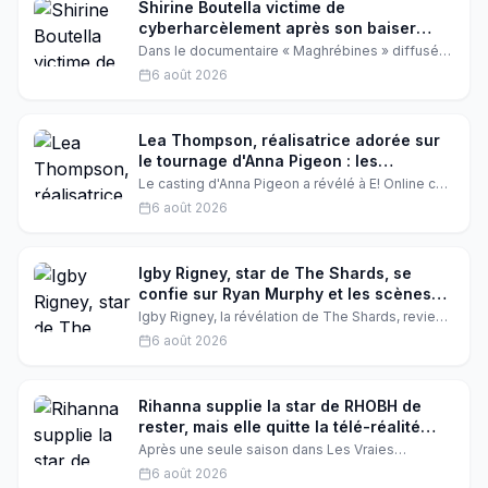
Shirine Boutella victime de
cyberharcèlement après son baiser
avec Tayc : elle brise le silence
Dans le documentaire « Maghrébines » diffusé
sur France TV, l'actrice Shirine Boutella revient
6 août 2026
sur le violent cyberharcèlement qu'elle a subi
après avoir embrassé le chanteur Tayc dans une
série Netflix. Une parole forte contre le racisme
et le sexisme.
Lea Thompson, réalisatrice adorée sur
le tournage d'Anna Pigeon : les
confidences du casting
Le casting d'Anna Pigeon a révélé à E! Online ce
que c'était vraiment de travailler avec Lea
6 août 2026
Thompson, la star de Retour vers le futur, en tant
que réalisatrice. Entre rires et bienveillance,
l'actrice a conquis tout le monde sur le plateau.
Igby Rigney, star de The Shards, se
confie sur Ryan Murphy et les scènes
de sexe
Igby Rigney, la révélation de The Shards, revient
sur sa rencontre avec Ryan Murphy, ses scènes
6 août 2026
intimes et son épuisement après une tournée
mondiale. Il confie n'avoir jamais rencontré Bret
Easton Ellis, l'auteur du roman adapté.
Rihanna supplie la star de RHOBH de
rester, mais elle quitte la télé-réalité
après une saison
Après une seule saison dans Les Vraies
Housewives de Beverly Hills, la nouvelle recrue a
6 août 2026
annoncé son départ, malgré les supplications de