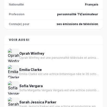
Nationalité
Français
Profession
personnalité TV/animateur
Connu(e) pour
ses émissions de télévision
VOIR AUSSI
Oprah Winfrey
Oprah Winfrey est une personnalité télévisée et animatrice américaine née le 29 janvier 1954 à Kosciusko, Mississippi.
Emilia Clarke
Emilia Clarke est une actrice britannique née le 26 octobre 1986 à Londres.
Sofía Vergara
Sofía Margarita Vergara Vergara est une actrice colombienne et personnalité TV américaine.
Sarah Jessica Parker
Sarah Jessica Parker est une actrice et productrice américaine née le 25 février 1965 à Nelsonville, Ohio.