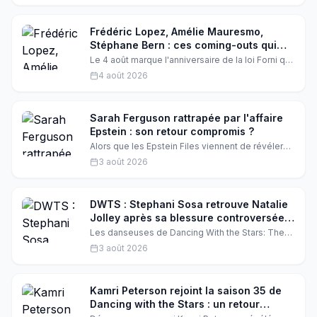
formellement tout projet de billetterie payante et
rassure les téléspectateurs.
Frédéric Lopez, Amélie Mauresmo,
Stéphane Bern : ces coming-outs qui
ont bouleversé les fans
Le 4 août marque l'anniversaire de la loi Forni qui
a dépénalisé l'homosexualité en France en 1982.
4 août 2026
L'occasion de revenir sur les déclarations
courageuses de Frédéric Lopez, Amélie
Mauresmo et Stéphane Bern, des stars qui ont
ému leurs admirateurs en révélant leur
Sarah Ferguson rattrapée par l'affaire
orientation sexuelle.
Epstein : son retour compromis ?
Alors que les Epstein Files viennent de révéler
des mails compromettants, Sarah Ferguson
3 août 2026
s'apprête pourtant à revenir sous les projecteurs.
Entre besoin d'argent, héritage McNally et rejet
du public, la duchesse d'York joue son va-tout.
Jusqu'où peut-elle aller sans tout perdre ?
DWTS : Stephani Sosa retrouve Natalie
Jolley après sa blessure controversée à
l'œil
Les danseuses de Dancing With the Stars: The
Next Pro ont recréé leur duo lors d'une
3 août 2026
convention à Palm Springs, trois mois après
l'accident qui a valu à Natalie une opération et
l'élimination. Retrouvailles émouvantes et
ambiance électrique.
Kamri Peterson rejoint la saison 35 de
Dancing with the Stars : un retour