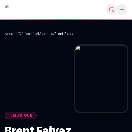
Accueil
/
Célébrités
/
Musique
/
Brent Faiyaz
MUSIQUE
Brent Faiyaz