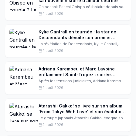
sa nouvelle histoire d'amour secrète
On pensait Pascal Obispo célibataire depuis sa
rupture avec Julie Hantson. Mais à 61 ans, le
4 août 2026
chanteur vivrait une idylle discrète au Cap Ferret
avec une artiste. Il pose désormais une frontière
ferme entre cette romance protégée et les
rumeurs.
Kylie Cantrall en tournée : la star de
Descendants dévoile son premier
headline tour pour son EP Valley Girl
La révélation de Descendants, Kylie Cantrall,
Problems
s'apprête à enflammer l'Amérique du Nord avec
4 août 2026
sa première tournée en tête d'affiche. L'occasion
de célébrer la sortie de son nouvel EP tant
attendu, Valley Girl Problems, et de se
rapprocher de ses fans comme jamais.
Adriana Karembeu et Marc Lavoine
enflamment Saint-Tropez : soirée
passionnée au restaurant des stars
Après les tensions judiciaires, Adriana Karembeu
et Marc Lavoine ont été aperçus complices à
4 août 2026
Saint-Tropez. Le chanteur a même offert une
sérénade à sa belle, transformant leur dîner en
moment musical inoubliable.
Atarashii Gakko! se livre sur son album
'From Tokyo With Love' et son évolution
après 11 ans de carrière
Le groupe japonais Atarashii Gakko! évoque son
nouvel album 'From Tokyo With Love' et son
4 août 2026
évolution depuis 11 ans. Entre complicité et
soutien mutuel, les quatre membres se confient