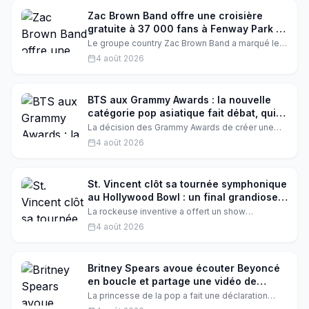
sur leur parcours et leur vision artistique.
Zac Brown Band offre une croisière
gratuite à 37 000 fans à Fenway Park :
le plus gros cadeau de l'histoire
Le groupe country Zac Brown Band a marqué les
esprits lors de son concert à Fenway Park en
4 août 2026
offrant à plus de 37 000 spectateurs une
croisière gratuite d'une valeur totale de 40
millions de dollars. Un geste spectaculaire que le
leader Zac Brown a qualifié de « plus gros
BTS aux Grammy Awards : la nouvelle
cadeau de l'histoire ».
catégorie pop asiatique fait débat, qui
gagne et qui perd ?
La décision des Grammy Awards de créer une
catégorie dédiée à la pop asiatique divise. Entre
4 août 2026
BTS, fans en émoi et artistes concernés, on vous
dit tout sur les gagnants et les perdants de cette
polémique qui secoue l'industrie musicale.
St. Vincent clôt sa tournée symphonique
au Hollywood Bowl : un final grandiose
et théâtral
La rockeuse inventive a offert un show
cinématographique au Hollywood Bowl,
4 août 2026
accompagnée par l'orchestre. Une clôture de
tournée qui a transformé sa discographie en
expérience théâtrale inoubliable, sous les
étoiles de Los Angeles.
Britney Spears avoue écouter Beyoncé
en boucle et partage une vidéo de
danse sur Rihanna
La princesse de la pop a fait une déclaration
surprenante : Beyoncé est tout ce qu'elle écoute