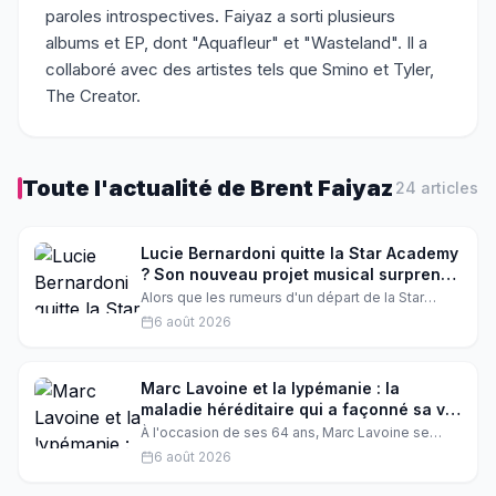
paroles introspectives. Faiyaz a sorti plusieurs
albums et EP, dont "Aquafleur" et "Wasteland". Il a
collaboré avec des artistes tels que Smino et Tyler,
The Creator.
Toute l'actualité de
Brent Faiyaz
24
article
s
Lucie Bernardoni quitte la Star Academy
? Son nouveau projet musical surprend
tout le monde
Alors que les rumeurs d'un départ de la Star
Academy s'intensifient, Lucie Bernardoni a fait
6 août 2026
une annonce inattendue. Elle dévoile un projet
musical très attendu qui pourrait bien tout
changer. On vous raconte tout.
Marc Lavoine et la lypémanie : la
maladie héréditaire qui a façonné sa vie
et sa carrière
À l'occasion de ses 64 ans, Marc Lavoine se
confie comme rarement sur la lypémanie, cette
6 août 2026
maladie héritée de sa mère. Une tristesse
profonde qui a marqué son enfance, ses