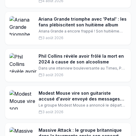
4 août 2026
en ce moment, surtout son album « naughty ».
Britney a également partagé une vidéo d'elle
dansant sur Rihanna, prouvant une fois de plus
son amour pour la musique des autres stars.
Ariana Grande triomphe avec 'Petal' : les
fans plébiscitent son huitième album
Ariana Grande a encore frappé ! Son huitième
album 'Petal' a conquis le cœur des fans, qui l'ont
3 août 2026
élu meilleure nouvelle sortie de la semaine avec
plus de 41% des voix. Un succès qui confirme
son statut de reine de la pop.
Phil Collins révèle avoir frôlé la mort en
2024 à cause de son alcoolisme
Dans une interview bouleversante au Times, Phil
Collins se confie sur sa lutte contre l'alcool. Le
3 août 2026
chanteur de Genesis révèle avoir été hospitalisé
en Suisse et avoir frôlé la mort en 2024. Une
confession poignante sur sa santé et sa
renaissance.
Modest Mouse vire son guitariste
accusé d'avoir envoyé des messages
inappropriés à une mineure
Le groupe Modest Mouse a annoncé le départ
immédiat de son guitariste Simon O'Connor,
3 août 2026
accusé d'avoir échangé des messages
inappropriés avec une mineure. Pour assurer la
tournée, Seth Jabour des Les Savy Fav le
remplace. Une décision choc qui secoue la
Massive Attack : le groupe britannique
scène indie rock.
dans la tourmente après son concert à