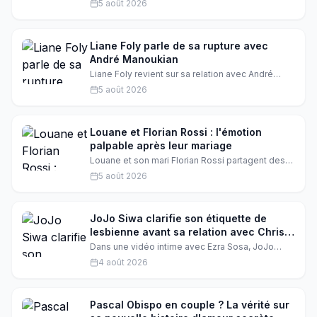
5 août 2026
littéralement. Hannah Waddingham rend un
hommage éclatant à Taylor Swift, et les fans sont
en extase. Découvrez ce moment magique qui
mêle football, amitié et pop culture.
Liane Foly parle de sa rupture avec
André Manoukian
Liane Foly revient sur sa relation avec André
Manoukian. Elle évoque les conséquences de
5 août 2026
leur rupture et les sentiments qui la traversent
encore aujourd'hui. Une histoire d'amour qui a
laissé des traces.
Louane et Florian Rossi : l'émotion
palpable après leur mariage
Louane et son mari Florian Rossi partagent des
moments intimes après leur mariage. Sur
5 août 2026
Instagram, Florian a publié une vidéo émouvante
où il chante avec émotion. Qu'est-ce qui se
passe dans leur vie après cette union ?
JoJo Siwa clarifie son étiquette de
lesbienne avant sa relation avec Chris
Hughes
Dans une vidéo intime avec Ezra Sosa, JoJo
Siwa revient sur son coming-out et sa relation
4 août 2026
avec Chris Hughes, expliquant pourquoi elle se
définissait comme lesbienne et comment son
amour pour lui a fait évoluer sa vision.
Pascal Obispo en couple ? La vérité sur