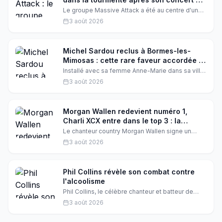
Singapour
Le groupe Massive Attack a été au centre d'une
polémique après son concert à Singapour. Les
3 août 2026
membres du groupe ont été détenus par la
police et interrogés séparément. Qu'est-ce qui
s'est vraiment passé ?
Michel Sardou reclus à Bormes-les-
Mimosas : cette rare faveur accordée à
une commerçante de la ville
Installé avec sa femme Anne-Marie dans sa villa
de Bormes-les-Mimosas, Michel Sardou s'est
3 août 2026
montré plus accessible qu'on ne le pense. Le
chanteur, pourtant très discret, a ouvert les
portes de son havre de paix à une commerçante
locale, un privilège rare qui en dit long sur sa
Morgan Wallen redevient numéro 1,
nouvelle vie.
Charli XCX entre dans le top 3 : la
bataille des charts fait rage
Le chanteur country Morgan Wallen signe un
retour triomphal en tête du Billboard 200 avec «
3 août 2026
I'm the Problem », tandis que Charli XCX fait une
entrée fracassante à la troisième place avec son
huitième album « Music, Fashion, Film ». Une
semaine explosive sur la scène musicale
Phil Collins révèle son combat contre
américaine.
l'alcoolisme
Phil Collins, le célèbre chanteur et batteur de
Genesis, a récemment partagé son histoire de
3 août 2026
lutte contre l'alcoolisme. Dans une interview, il a
dévoilé les détails de son combat et comment il