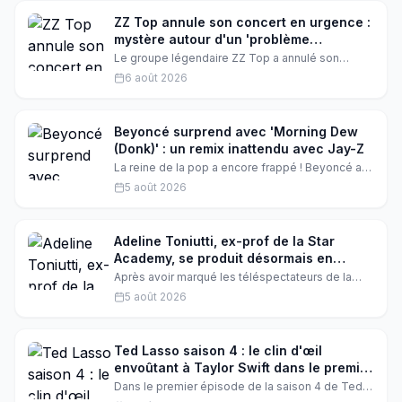
chansons et son rapport à la vie. Découvrez
comment le chanteur a transformé cette épreuve
ZZ Top annule son concert en urgence :
en force créatrice.
mystère autour d'un 'problème
personnel'
Le groupe légendaire ZZ Top a annulé son
concert quelques heures avant le show,
6 août 2026
invoquant des 'problèmes de personnel' non
précisés. Les fans sont dévastés, mais les
remboursements sont déjà annoncés. Que se
passe-t-il vraiment ?
Beyoncé surprend avec 'Morning Dew
(Donk)' : un remix inattendu avec Jay-Z
La reine de la pop a encore frappé ! Beyoncé a
dévoilé un pack de remixes surprise de son titre
5 août 2026
'Morning Dew (Donk)', avec la participation de
Jay-Z sur deux morceaux. Une nouvelle preuve
de leur complicité artistique.
Adeline Toniutti, ex-prof de la Star
Academy, se produit désormais en
camping : l'incroyable reconversion
Après avoir marqué les téléspectateurs de la
Star Academy, Adeline Toniutti surprend en
5 août 2026
choisissant un cadre bien différent de la scène
parisienne. La coach vocale de Pierre Garnier et
Helena Bailly s'apprête à chanter dans un
camping en Bretagne, une reconversion qui
Ted Lasso saison 4 : le clin d'œil
émeut ses fans.
envoûtant à Taylor Swift dans le premier
épisode
Dans le premier épisode de la saison 4 de Ted
Lasso, Rebecca Welton brille de mille feux,