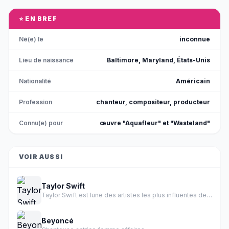
a failli perdre la vie à cause de son addiction.
Découvrez son témoignage poignant et son
parcours vers la guérison.
⭐ EN BREF
Né(e) le
inconnue
Lieu de naissance
Baltimore, Maryland, États-Unis
Nationalité
Américain
Profession
chanteur, compositeur, producteur
Connu(e) pour
œuvre "Aquafleur" et "Wasteland"
VOIR AUSSI
Taylor Swift
Taylor Swift est lune des artistes les plus influentes de l histoire de la musique.
Beyoncé