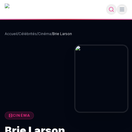
Accueil
/
Célébrités
/
Cinéma
/
Brie Larson
CINÉMA
Brie Larson