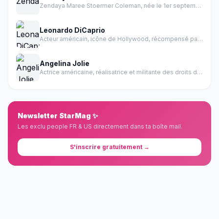
Zendaya Maree Stoermer Coleman, née le 1er septembre 1996 à Oakland en Californie, est une actrice et chanteuse américaine.
Leonardo DiCaprio
Acteur américain, icône de Hollywood, récompensé par un Oscar
Angelina Jolie
Actrice américaine, réalisatrice et militante des droits de l'homme
Newsletter StarMag ✨
Les exclu people FR & US directement dans ta boîte mail.
S'inscrire gratuitement →