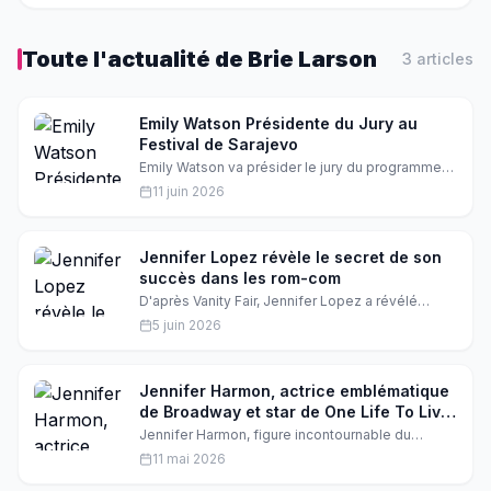
Toute l'actualité de
Brie Larson
3
article
s
Emily Watson Présidente du Jury au
Festival de Sarajevo
Emily Watson va présider le jury du programme
de concours de films au 32e Festival de
11 juin 2026
Sarajevo. Elle recevra également le cœur
d'honneur de Sarajevo pour son apport au
cinéma mondial. Le réalisateur du festival, Jovan
Marjanović, a qualifié Watson d'actrice
Jennifer Lopez révèle le secret de son
exceptionnelle.
succès dans les rom-com
D'après Vanity Fair, Jennifer Lopez a révélé
comment elle utilise les comédies romantiques
5 juin 2026
pour réaffirmer son histoire personnelle. Depuis
25 ans, nous la suivons dans ses personnages,
mais quelle est la clé de son charme ?
Jennifer Harmon, actrice emblématique
de Broadway et star de One Life To Live,
s’éteint à 82 ans
Jennifer Harmon, figure incontournable du
théâtre new-yorkais et visage familier du soap
11 mai 2026
ABC One Life To Live dans les années 70, est
décédée à 82 ans. Son parcours fascinant et