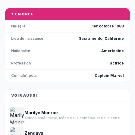
discret laisse un vide immense dans le monde
des arts dramatiques.
⭐ EN BREF
Né(e) le
1er octobre 1989
Lieu de naissance
Sacramento, Californie
Nationalité
Américaine
Profession
actrice
Connu(e) pour
Captain Marvel
VOIR AUSSI
Marilyn Monroe
Actrice américaine, icône de la comédie et de la sensualité des années 1950.
Zendaya