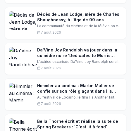
allemand signé Felix Randau, salué par le
Hollywood Reporter pour sa pertinence
inattendue dans un monde post-vérité.
Décès de Jean Lodge, mère de Charles
Shaughnessy, à l'âge de 99 ans
La communauté du cinéma et de la télévision est
en deuil avec le décès de Jean Lodge, mère de
7 août 2026
l'acteur Charles Shaughnessy. Elle avait 99 ans.
Découvrez son parcours et l'impact qu'elle a eu
sur sa famille et le monde du divertissement.
Da'Vine Joy Randolph va jouer dans la
comédie noire 'Dedicated to Morris
Burke'
L'actrice oscarisée Da'Vine Joy Randolph sera la
vedette de la comédie noire indépendante
7 août 2026
'Dedicated to Morris Burke', réalisée par Will
Ropp. Elle y incarne Judy Brooks, une femme qui
découvre que le dernier roman de son mari ne lui
est pas dédié, mais à un mystérieux Morris
Himmler au cinéma : Martin Müller se
Burke.
confie sur son rôle glaçant dans I Is
Another
Au festival de Locarno, le film I Is Another fait
sensation avec Claes Bang et Valerie Pachner.
7 août 2026
Martin Müller, qui incarne Heinrich Himmler, se
livre sur ce rôle terrifiant, tandis que le réalisateur
Felix Randau répond aux critiques.
Bella Thorne écrit et réalise la suite de
Spring Breakers : 'C'est lit à fond'