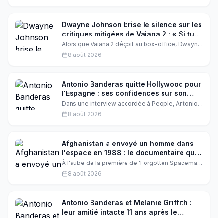
exceptionnelles. De Marie Trintignant à Vanessa
Paradis, retour sur les romances qui ont façonné
l'homme et l'artiste, entre passion, drame et
transmission.
Dwayne Johnson brise le silence sur les
critiques mitigées de Vaiana 2 : « Si tu
aimes, tant mieux »
Alors que Vaiana 2 déçoit au box-office, Dwayne
Johnson réagit avec philosophie. Dans une
8 août 2026
interview récente, l'acteur assume les avis
partagés et rappelle que l'essentiel est ailleurs.
Une leçon de sagesse hollywoodienne.
Antonio Banderas quitte Hollywood pour
l'Espagne : ses confidences sur son
choix de vie
Dans une interview accordée à People, Antonio
Banderas se confie sur son départ d'Hollywood
8 août 2026
pour l'Espagne. L'acteur de 65 ans évoque avec
émotion ses années américaines et ce
sentiment de provisoire qui ne l'a jamais quitté.
Afghanistan a envoyé un homme dans
l'espace en 1988 : le documentaire qui
réhabilite une histoire oubliée
À l'aube de la première de 'Forgotten Spaceman'
à Locarno, le réalisateur Elham Ehsas révèle un
8 août 2026
pan méconnu de l'histoire afghane : l'envoi d'un
cosmonaute dans l'espace en 1988. Un
documentaire accidentel, une connexion
familiale surprenante et une fierté nationale
Antonio Banderas et Melanie Griffith :
longtemps enfouie.
leur amitié intacte 11 ans après le