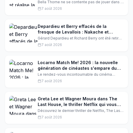
Bella Thorne ne se contente pas de jouer dans la
suite de Spring Breakers : elle signe aussi le
7 août 2026
scénario et la réalisation. L'actrice promet un film
explosif, dans l'esprit du culte de 2012.
Découvrez les coulisses de cette annonce choc
qui électrise Hollywood.
Depardieu et Berry effacés de la
fresque de Levallois : Nakache et
Laurent les remplacent
Gérard Depardieu et Richard Berry ont été retirés
de la fresque « Le Café des acteurs » à
7 août 2026
Levallois-Perret. Géraldine Nakache et Mélanie
Laurent prennent leur place, marquant un tournant
symbolique fort.
Locarno Match Me! 2026 : la nouvelle
génération de cinéastes s'empare du
cinéma d'auteur
Le rendez-vous incontournable du cinéma
d'auteur à Locarno a révélé une tendance forte :
7 août 2026
les jeunes créateurs prennent le pouvoir, avec
des projets authentiques et résolument
modernes. Plongée dans les coulisses d'un
événement qui redéfinit le septième art
Greta Lee et Wagner Moura dans The
européen et latino-américain.
Last House, le thriller Netflix qui vous
tiendra en haleine
Découvrez le dernier thriller de Netflix, The Last
House, avec Greta Lee et Wagner Moura. Un film
7 août 2026
qui allie sci-fi, horreur, mystère et drame
psychologique. Qu'est-ce qui se passe dans
cette maison isolée ?