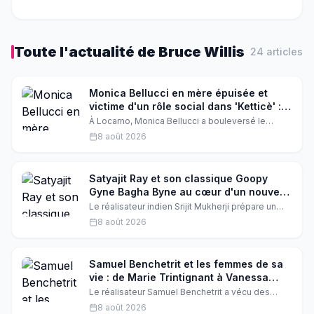
Toute l'actualité de
Bruce Willis
24
article
s
Monica Bellucci en mère épuisée et
victime d'un rôle social dans 'Ketticè' :
ses confidences à Locarno
À Locarno, Monica Bellucci a bouleversé le
public en évoquant son personnage de mère qui
8 août 2026
crie et a oublié sa féminité. L'actrice italienne a
aussi encensé les jeunes stars du film produit
par Luca Guadagnino.
Satyajit Ray et son classique Goopy
Gyne Bagha Byne au cœur d'un nouveau
film de Srijit Mukherji
Le réalisateur indien Srijit Mukherji prépare un
film sur le making of du chef-d'œuvre culte de
8 août 2026
Satyajit Ray, Goopy Gyne Bagha Byne. Un casting
prometteur et une production Hoichoi Studios
pour un hommage vibrant au cinéma indien.
Samuel Benchetrit et les femmes de sa
vie : de Marie Trintignant à Vanessa
Paradis, retour sur ses amours
Le réalisateur Samuel Benchetrit a vécu des
marquantes
histoires d'amour intenses avec des femmes
8 août 2026