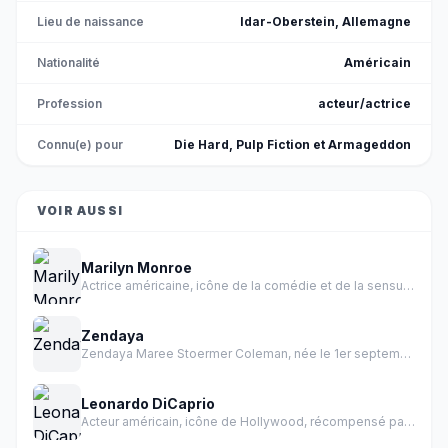
Lieu de naissance
Idar-Oberstein, Allemagne
Nationalité
Américain
Profession
acteur/actrice
Connu(e) pour
Die Hard, Pulp Fiction et Armageddon
VOIR AUSSI
Marilyn Monroe
Actrice américaine, icône de la comédie et de la sensualité des années 1950.
Zendaya
Zendaya Maree Stoermer Coleman, née le 1er septembre 1996 à Oakland en Californie, est une actrice et chanteuse américaine.
Leonardo DiCaprio
Acteur américain, icône de Hollywood, récompensé par un Oscar