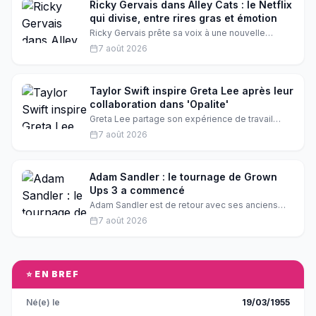
Ricky Gervais dans Alley Cats : le Netflix
qui divise, entre rires gras et émotion
Ricky Gervais prête sa voix à une nouvelle
comédie animée Netflix, Alley Cats. Entre humour
7 août 2026
potache et tendresse, le résultat laisse les
critiques perplexes. Décryptage d'un projet
aussi attendu que controversé.
Taylor Swift inspire Greta Lee après leur
collaboration dans 'Opalite'
Greta Lee partage son expérience de travail
avec Taylor Swift et ce qu'elle a appris de la
7 août 2026
chanteuse. Une collaboration qui a changé sa vie
et sa carrière.
Adam Sandler : le tournage de Grown
Ups 3 a commencé
Adam Sandler est de retour avec ses anciens
amis pour le tournage de Grown Ups 3. La
7 août 2026
production a commencé et le comédien a
partagé une photo sur le plateau. Qu'est-ce que
l'on peut attendre de ce nouveau volet ?
⭐ EN BREF
Né(e) le
19/03/1955