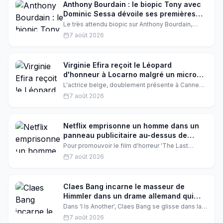
Anthony Bourdain : le biopic Tony avec
Dominic Sessa dévoile ses premières
images
Le très attendu biopic sur Anthony Bourdain,
intitulé Tony, se dévoile enfin. Avec Dominic
7 août 2026
Sessa dans le rôle du célèbre chef, ce film
promet une plongée intime dans la vie d'un
homme qui a conquis le monde par sa passion et
son franc-parler.
Virginie Efira reçoit le Léopard
d'honneur à Locarno malgré un micro
capricieux
L'actrice belge, doublement présente à Cannes
cette année, a été honorée au Festival de
7 août 2026
Locarno avec le Leopard Club Award. Entre
amour du cinéma et incident technique, retour sur
une soirée émouvante.
Netflix emprisonne un homme dans un
panneau publicitaire au-dessus de
Sunset Boulevard
Pour promouvoir le film d'horreur 'The Last
House', Netflix a installé un homme dans un
7 août 2026
panneau publicitaire au-dessus de Sunset
Boulevard. Le performer y est resté piégé
pendant trois jours, suscitant curiosité et
inquiétude chez les passants.
Claes Bang incarne le masseur de
Himmler dans un drame allemand qui
résonne étrangement avec notre
Dans 'I Is Another', Claes Bang se glisse dans la
époque
peau du masseur de Heinrich Himmler, un rôle
7 août 2026
trouble qui interroge la banalité du mal. Un film