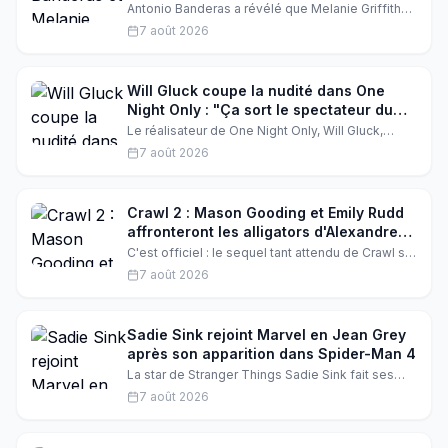
divorce
Antonio Banderas a révélé que Melanie Griffith
reste l'une de ses meilleures amies, onze ans
7 août 2026
après leur divorce. Une déclaration touchante qui
prouve que l'amour peut se transformer en une
belle complicité.
Will Gluck coupe la nudité dans One
Night Only : "Ça sort le spectateur du
film"
Le réalisateur de One Night Only, Will Gluck,
révèle avoir retiré énormément de nudité de son
7 août 2026
film. Selon lui, les scènes de sexe explicites
dérangent le public et le sortent de l'histoire. Une
décision qui fait débat à Hollywood.
Crawl 2 : Mason Gooding et Emily Rudd
affronteront les alligators d'Alexandre
Aja
C'est officiel : le sequel tant attendu de Crawl se
précise. Mason Gooding et Emily Rudd, les stars
7 août 2026
montantes de Scream et One Piece, ont été
choisis pour affronter les alligators sous la
direction d'Alexandre Aja. Une nouvelle qui
promet un survival terrifiant.
Sadie Sink rejoint Marvel en Jean Grey
après son apparition dans Spider-Man 4
La star de Stranger Things Sadie Sink fait ses
débuts dans l'univers cinématographique Marvel
7 août 2026
dans Spider-Man: Brand New Day, et confirme
son rôle de Jean Grey pour les prochains X-Men.
Une nouvelle ère s'ouvre pour l'actrice.