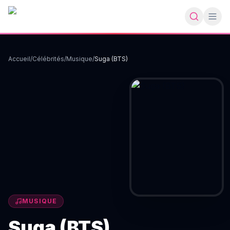
Accueil
/
Célébrités
/
Musique
/
Suga (BTS)
MUSIQUE
Suga (BTS)