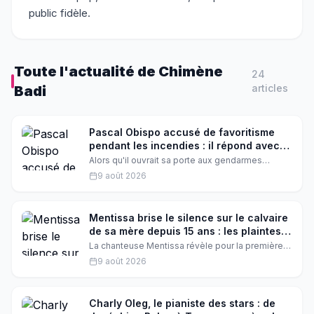
public fidèle.
Toute l'actualité de
Chimène
24
article
s
Badi
Pascal Obispo accusé de favoritisme
pendant les incendies : il répond avec
émotion
Alors qu'il ouvrait sa porte aux gendarmes
mobilisés contre les incendies, Pascal Obispo
9 août 2026
s'est retrouvé au cœur d'une polémique. Accusé
de favoritisme, le chanteur a tenu à rétablir la
vérité avec émotion.
Mentissa brise le silence sur le calvaire
de sa mère depuis 15 ans : les plaintes
déposées
La chanteuse Mentissa révèle pour la première
fois les violences que subit sa maman depuis 15
9 août 2026
ans. Des plaintes ont été déposées, et l'artiste
explique pourquoi elle a décidé de parler
aujourd'hui.
Charly Oleg, le pianiste des stars : de