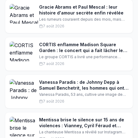
serait vanté auprès de ses proches d'avoir pris
les devants.
Gracie Abrams et Paul Mescal : leur
histoire d'amour secrète enfin révélée
Les rumeurs couraient depuis des mois, mais
aujourd'hui tout s'accélère : Gracie Abrams et
7 août 2026
Paul Mescal seraient officiellement en couple.
Retour sur une romance qui fait vibrer Hollywood
et la planète pop.
CORTIS enflamme Madison Square
Garden : le concert qui a fait lâcher les
téléphones à New York
Le groupe CORTIS a livré une performance
électrisante à guichets fermés au Madison
7 août 2026
Square Garden, son premier concert solo aux
États-Unis. Entre demandes de déconnexion,
moments de grâce et setlist impeccable, retour
sur une soirée qui restera dans les annales du
Vanessa Paradis : de Johnny Depp à
rock.
Samuel Benchetrit, les hommes qui ont
marqué sa vie
Vanessa Paradis, 53 ans, cultive une image de
discrète icône, mais ses amours, de Florent
7 août 2026
Pagny à Johnny Depp, ont souvent enflammé les
projecteurs. À l'heure de sa rupture apaisée avec
Samuel Benchetrit, chaque histoire prend une
résonance nouvelle dans la trajectoire intime de
Mentissa brise le silence sur 15 ans de
l'artiste.
violences : Vianney, Cyril Féraud et
Helena lui apportent leur soutien
La chanteuse Mentissa a révélé sur Instagram
être victime de violences avec sa mère depuis