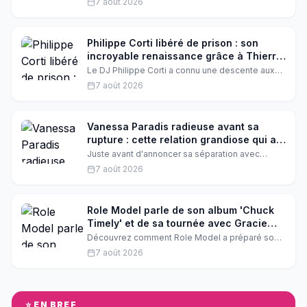
7 août 2026
15 ans. Une publication choc qui a ému Vianney,
Cyril Féraud et Helena, venus rapidement la
soutenir.
Philippe Corti libéré de prison : son
incroyable renaissance grâce à Thierry
Ardisson
Le DJ Philippe Corti a connu une descente aux
enfers derrière les barreaux avant de renaître
7 août 2026
médiatiquement. Dans un témoignage
bouleversant, il révèle comment Thierry Ardisson
a été son ange gardien, lui offrant une seconde
chance que personne n'aurait osé parier.
Vanessa Paradis radieuse avant sa
rupture : cette relation grandiose qui a
animé son été
Juste avant d'annoncer sa séparation avec
Samuel Benchetrit, Vanessa Paradis affichait son
7 août 2026
bonheur sur Instagram. Une relation « grandiose
» a marqué son été, selon les médias.
Role Model parle de son album 'Chuck
Timely' et de sa tournée avec Gracie
Abrams
Découvrez comment Role Model a préparé son
album 'Chuck Timely' et ce que signifie pour lui
7 août 2026
cette nouvelle étape de carrière. L'artiste
partage également ses expériences lors de sa
tournée avec Gracie Abrams.
⭐ EN BREF