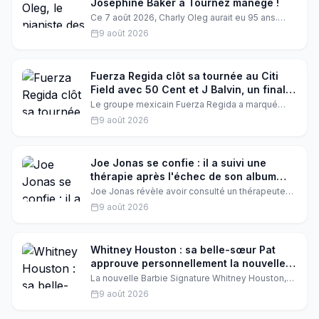
Joséphine Baker à Tournez manège !
Ce 7 août 2026, Charly Oleg aurait eu 95 ans.
Retour sur le destin hors norme de ce pianiste
9 août 2026
virtuose qui a accompagné Joséphine Baker,
Mireille Mathieu et Charles Aznavour avant de
devenir l'icône du blind test de Tournez manège
! avec Évelyne Leclercq.
Fuerza Regida clôt sa tournée au Citi
Field avec 50 Cent et J Balvin, un final
explosif à New York
Le groupe mexicain Fuerza Regida a marqué
l'histoire en terminant sa tournée This Is Our
9 août 2026
Dream au Citi Field de New York, entouré de
stars comme 50 Cent, Bobby Shmurda et J
Balvin. Un show spectaculaire qui restera gravé
dans les mémoires.
Joe Jonas se confie : il a suivi une
thérapie après l'échec de son album
solo Fastlife
Joe Jonas révèle avoir consulté un thérapeute
après que son premier album solo, Fastlife, a
9 août 2026
déçu commercialement. Une introspection
douloureuse mais libératrice pour l'artiste, qui
revient sur cette période difficile et sur la
pression du succès.
Whitney Houston : sa belle-sœur Pat
approuve personnellement la nouvelle
poupée Barbie iconique
La nouvelle Barbie Signature Whitney Houston,
inspirée du clip « I Wanna Dance With Somebody
9 août 2026
», a reçu l'aval personnel de Pat Houston, la
belle-sœur de la star. Un hommage vibrant à