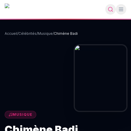
Accueil
/
Célébrités
/
Musique
/
Chimène Badi
MUSIQUE
Chimène Badi