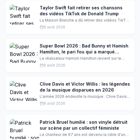
l'icône de la pop, disponible dès maintenant.
Taylor Swift fait retirer ses chansons
des vidéos TikTok de Donald Trump
La Maison Blanche a dû retirer des vidéos TikTok
associées à Donald Trump après que Taylor
8 août 2026
Swift a revendiqué ses droits musicaux. Des
chansons comme 'August' et 'Father Figure' ont
été supprimées, et même une vidéo sur 'The
Fate of Ophelia' a disparu. Une bataille juridique
Super Bowl 2026 : Bad Bunny et Hamish
qui fait grand bruit.
Hamilton, le pari fou qui a marqué
l'histoire
Le réalisateur Hamish Hamilton revient sur le
show de la mi-temps du Super Bowl avec Bad
8 août 2026
Bunny, un pari technique risqué sans caméras de
secours. Une performance inoubliable qui
restera comme l'une des plus importantes de sa
carrière.
Clive Davis et Victor Willis : les légendes
de la musique disparues en 2026
L'année 2026 endeuille la musique : Clive Davis
s'éteint à 94 ans, et Victor Willis, la voix des
8 août 2026
Village People, nous quitte à son tour. Retour sur
ces disparitions qui marquent Hollywood.
Patrick Bruel humilié : son vinyle détruit
sur scène par un collectif féministe
Le chanteur de 67 ans est devenu la cible d'un
collectif féministe qui a réduit en miettes l'un de