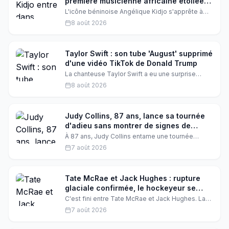
première musicienne africaine étoilée
sur le Hollywood Walk of Fame
L'icône béninoise Angélique Kidjo s'apprête à
écrire une page d'histoire en devenant la
8 août 2026
première artiste africaine à recevoir son étoile
sur le célèbre Hollywood Walk of Fame. Une
consécration émouvante pour celle qui porte la
voix de l'Afrique aux quatre coins du monde.
Taylor Swift : son tube 'August' supprimé
d'une vidéo TikTok de Donald Trump
La chanteuse Taylor Swift a eu une surprise
désagréable en voyant son tube 'August' utilisé
8 août 2026
dans une vidéo TikTok de la campagne de
Donald Trump. La chanson a depuis été
supprimée. Qu'est-ce qui s'est passé
exactement ?
Judy Collins, 87 ans, lance sa tournée
d'adieu sans montrer de signes de
fatigue
À 87 ans, Judy Collins entame une tournée
d'adieu, mais elle affirme avoir 'encore
7 août 2026
beaucoup de vapeur dans le moteur'. L'icône du
folk, comparée à Betty White, continue de se
produire avec une énergie contagieuse.
Tate McRae et Jack Hughes : rupture
glaciale confirmée, le hockeyeur se
vante d'avoir quitté la chanteuse
C'est fini entre Tate McRae et Jack Hughes. La
chanteuse de 23 ans et le hockeyeur de 25 ans
7 août 2026
ont officiellement rompu, et les rumeurs parlent
d'une séparation glaciale. Le joueur de la NHL se