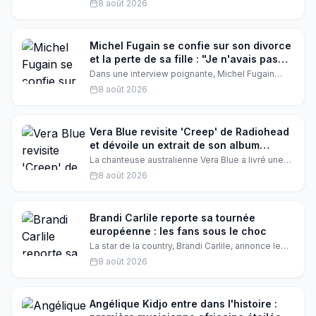
8 août 2026
ses vinyles lors d'une soirée engagée. Une mise
en scène radicale qui ravive la polémique et fait
réagir les fans.
Michel Fugain se confie sur son divorce
et la perte de sa fille : "Je n'avais pas
envie de mourir avec elle"
Dans une interview poignante, Michel Fugain
revient sur le divorce avec Stéphanie, marqué
8 août 2026
par la disparition de leur fille. Il évoque aussi sa
nouvelle vie avec sa deuxième épouse,
rencontrée en Corse.
Vera Blue revisite 'Creep' de Radiohead
et dévoile un extrait de son album
Modern Rituals
La chanteuse australienne Vera Blue a livré une
reprise bouleversante de 'Creep' pour l'émission
8 août 2026
Like A Version de triple j, avant de présenter
'Maze', un titre inédit issu de son prochain album
Modern Rituals.
Brandi Carlile reporte sa tournée
européenne : les fans sous le choc
La star de la country, Brandi Carlile, annonce le
report de ses concerts au Royaume-Uni et en
8 août 2026
Europe. Une décision difficile motivée par des
'circonstances personnelles'. Les fans, partagés
entre inquiétude et soutien, devront patienter
jusqu'au printemps.
Angélique Kidjo entre dans l'histoire :