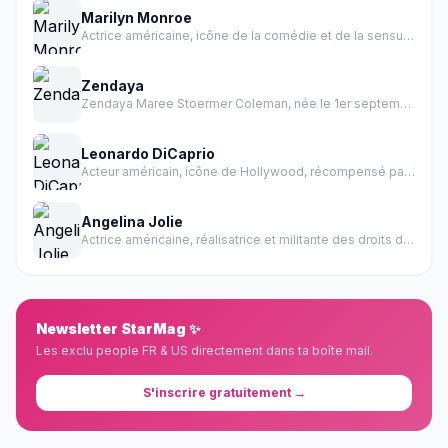
Marilyn Monroe
Actrice américaine, icône de la comédie et de la sensualité des années 1950.
Zendaya
Zendaya Maree Stoermer Coleman, née le 1er septembre 1996 à Oakland en Californie, est une actrice et chanteuse américaine.
Leonardo DiCaprio
Acteur américain, icône de Hollywood, récompensé par un Oscar
Angelina Jolie
Actrice américaine, réalisatrice et militante des droits de l'homme
Newsletter StarMag ✨
Les exclu people FR & US directement dans ta boîte mail.
S'inscrire gratuitement →