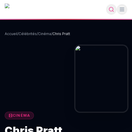
Accueil
/
Célébrités
/
Cinéma
/
Chris Pratt
CINÉMA
Chris Pratt