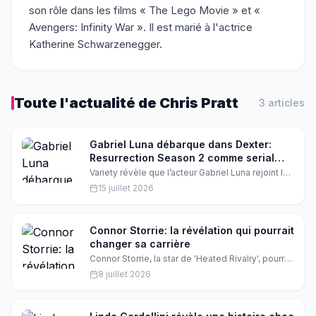
son rôle dans les films « The Lego Movie » et «
Avengers: Infinity War ». Il est marié à l'actrice
Katherine Schwarzenegger.
Toute l'actualité de
Chris Pratt
3
article
s
Gabriel Luna débarque dans Dexter:
Resurrection Season 2 comme serial
killer
Variety révèle que l’acteur Gabriel Luna rejoint la
série à succès Dexter: Resurrection en tant que
15 juillet 2026
Ray Ballard, alias The Sleepy‑Eyed Stranger. Ce
nouveau méchant va mettre à l’épreuve le retour
de Michael C. Hall. Les fans de la série attendent
déjà l’affrontement qui promet de faire vibrer les
Connor Storrie: la révélation qui pourrait
écrans.
changer sa carrière
Connor Storrie, la star de 'Heated Rivalry', pourrait
décrocher sa première nomination aux Emmy.
8 juillet 2026
Mais qu'est-ce qui se cache derrière cette
révélation ?