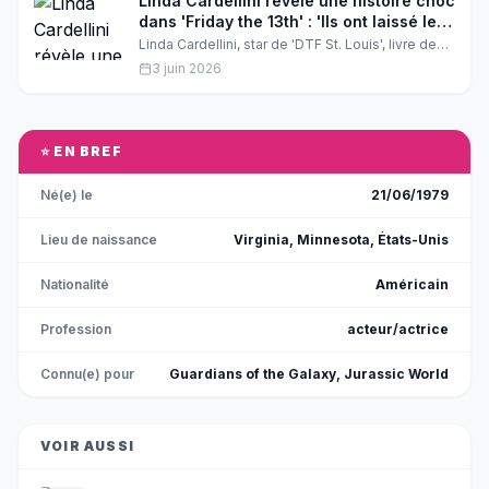
Linda Cardellini révèle une histoire choc
dans 'Friday the 13th' : 'Ils ont laissé leur
fils se noyer !'
Linda Cardellini, star de 'DTF St. Louis', livre des
confessions explosives sur son nouveau rôle
3 juin 2026
dans 'Friday the 13th'. Découvrez les révélations
choc de la comédienne à propos de ce projet
horrifique et de sa carrière fulgurante.
⭐ EN BREF
Né(e) le
21/06/1979
Lieu de naissance
Virginia, Minnesota, États-Unis
Nationalité
Américain
Profession
acteur/actrice
Connu(e) pour
Guardians of the Galaxy, Jurassic World
VOIR AUSSI