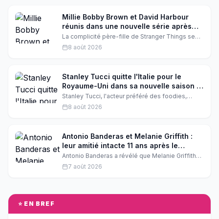
sociaux, et les fans de la série culte sont en
émoi.
Millie Bobby Brown et David Harbour
réunis dans une nouvelle série après
Stranger Things
La complicité père-fille de Stranger Things se
poursuit ! David Harbour tease un nouveau projet
8 août 2026
avec Millie Bobby Brown, et explique pourquoi
leur relation méritait une suite. Une nouvelle
aventure qui promet.
Stanley Tucci quitte l'Italie pour le
Royaume-Uni dans sa nouvelle saison :
les raisons de ce déménagement
Stanley Tucci, l'acteur préféré des foodies,
surprise
surprend tout le monde : après trois Emmy
8 août 2026
Awards pour 'Searching for Italy', il tourne la page
et pose ses valises au Royaume-Uni pour la
prochaine saison. Une décision qu'il confie dans
le podcast Awards Circuit de Variety.
Antonio Banderas et Melanie Griffith :
leur amitié intacte 11 ans après le
divorce
Antonio Banderas a révélé que Melanie Griffith
reste l'une de ses meilleures amies, onze ans
7 août 2026
après leur divorce. Une déclaration touchante qui
prouve que l'amour peut se transformer en une
belle complicité.
⭐ EN BREF