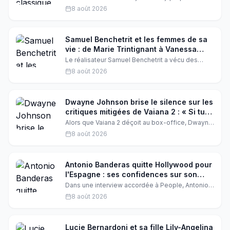
film sur le making of du chef-d'œuvre culte de
8 août 2026
Satyajit Ray, Goopy Gyne Bagha Byne. Un casting
prometteur et une production Hoichoi Studios
pour un hommage vibrant au cinéma indien.
Samuel Benchetrit et les femmes de sa
vie : de Marie Trintignant à Vanessa
Paradis, retour sur ses amours
Le réalisateur Samuel Benchetrit a vécu des
marquantes
histoires d'amour intenses avec des femmes
8 août 2026
exceptionnelles. De Marie Trintignant à Vanessa
Paradis, retour sur les romances qui ont façonné
l'homme et l'artiste, entre passion, drame et
transmission.
Dwayne Johnson brise le silence sur les
critiques mitigées de Vaiana 2 : « Si tu
aimes, tant mieux »
Alors que Vaiana 2 déçoit au box-office, Dwayne
Johnson réagit avec philosophie. Dans une
8 août 2026
interview récente, l'acteur assume les avis
partagés et rappelle que l'essentiel est ailleurs.
Une leçon de sagesse hollywoodienne.
Antonio Banderas quitte Hollywood pour
l'Espagne : ses confidences sur son
choix de vie
Dans une interview accordée à People, Antonio
Banderas se confie sur son départ d'Hollywood
8 août 2026
pour l'Espagne. L'acteur de 65 ans évoque avec
émotion ses années américaines et ce
sentiment de provisoire qui ne l'a jamais quitté.
Lucie Bernardoni et sa fille Lily-Angelina