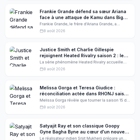
voyage impressionnant qui inspire ses fans et
révèle les coulisses de sa métamorphose.
Frankie Grande défend sa sœur Ariana
face à une attaque de Kamu dans Big
Brother
Frankie Grande, le frère d'Ariana Grande, a
répondu avec fougue à Kamu Kirk, candidate de
8 août 2026
Big Brother, après que celle-ci a critiqué la
superstar. Une défense fraternelle qui en dit long
sur leur complicité.
Justice Smith et Charlie Gillespie
rejoignent Heated Rivalry saison 2 : le
duo qui va enflammer la série
La série phénomène Heated Rivalry accueille
deux nouveaux venus de choc : Justice Smith et
8 août 2026
Charlie Gillespie. Les deux acteurs intègrent le
casting de la saison 2 aux côtés de Hudson
Williams et Connor Storrie. Une nouvelle qui
promet des étincelles dans la cottage.
Melissa Gorga et Teresa Giudice :
réconciliation actée dans RHONJ saison
15
Melissa Gorga révèle que tourner la saison 15 de
Real Housewives of New Jersey avec Teresa
8 août 2026
Giudice a été « incroyable ». Après des années
de tensions, les belles-sœurs semblent enfin
réconciliées, et Melissa promet une nouvelle
dynamique familiale à l'écran.
Satyajit Ray et son classique Goopy
Gyne Bagha Byne au cœur d'un nouveau
film de Srijit Mukherji
Le réalisateur indien Srijit Mukherji prépare un