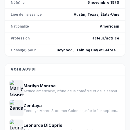
Né(e) le
6 novembre 1970
Lieu de naissance
Austin, Texas, États-Unis
Nationalité
Américain
Profession
acteur/actrice
Connu(e) pour
Boyhood, Training Day et Before...
VOIR AUSSI
Marilyn Monroe
Actrice américaine, icône de la comédie et de la sensualité des années 1950.
Zendaya
Zendaya Maree Stoermer Coleman, née le 1er septembre 1996 à Oakland en Californie, est une actrice et chanteuse américaine.
Leonardo DiCaprio