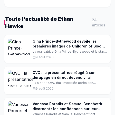
Toute l'actualité de
Ethan
24
article
s
Hawke
Gina Prince-Bythewood dévoile les
premières images de Children of Blood
and Bone au MVAAFF
La réalisatrice Gina Prince-Bythewood et la star
Thuso Mbedu ont présenté en avant-première
9 août 2026
des extraits inédits de 'Children of Blood and
Bone' au Martha's Vineyard African American Film
Festival. L'occasion de célébrer l'adaptation du
roman de Tomi Adeyemi, qu'elle qualifie de
QVC : la présentatrice réagit à son
'génie'.
dérapage en direct devenu viral
La star de QVC était mortifiée après son
dérapage en direct lors d'une émission diffusée
9 août 2026
mercredi. Elle réagit enfin à ce qu'elle appelle
son 'plus gros raté' à l'antenne.
Vanessa Paradis et Samuel Benchetrit
divorcent : les confidences sur leur
enfance dans le Val-de-Marne
Vanessa Paradis et Samuel Benchetrit ont