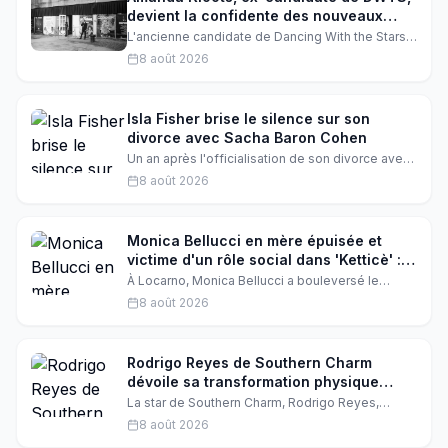
devient la confidente des nouveaux
candidats
L'ancienne candidate de Dancing With the Stars,
Amanda Kloots, révèle que les nouveaux
8 août 2026
candidats la contactent chaque année pour lui
demander conseil avant de rejoindre l'émission.
Une confidence touchante qui montre son rôle
de mentor bienveillant au sein de la franchise.
Isla Fisher brise le silence sur son
divorce avec Sacha Baron Cohen
Un an après l'officialisation de son divorce avec
Sacha Baron Cohen, Isla Fisher se confie sur sa
8 août 2026
nouvelle vie. L'actrice révèle comment elle a
trouvé la force de se reconstruire, grâce à ses
amitiés et à son travail.
Monica Bellucci en mère épuisée et
victime d'un rôle social dans 'Ketticè' :
ses confidences à Locarno
À Locarno, Monica Bellucci a bouleversé le
public en évoquant son personnage de mère qui
8 août 2026
crie et a oublié sa féminité. L'actrice italienne a
aussi encensé les jeunes stars du film produit
par Luca Guadagnino.
Rodrigo Reyes de Southern Charm
dévoile sa transformation physique
spectaculaire en 4 ans
La star de Southern Charm, Rodrigo Reyes,
partage des photos avant/après de son
8 août 2026
incroyable perte de poids sur quatre ans. Un