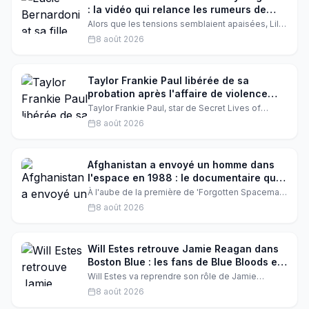
: la vidéo qui relance les rumeurs de
réconciliation
Alors que les tensions semblaient apaisées, Lily-
Angelina, la fille de Lucie Bernardoni, a publié
8 août 2026
une vidéo qui fait réagir. Les fans s'interrogent :
la réconciliation tant espérée est-elle enfin en
marche ?
Taylor Frankie Paul libérée de sa
probation après l'affaire de violence
conjugale
Taylor Frankie Paul, star de Secret Lives of
Mormon Wives, tourne la page. Le juge a
8 août 2026
officiellement clos sa probation de trois ans,
issue de son plaidoyer de 2023 après une
altercation avec son ex, Dakota Mortensen. Un
nouveau chapitre s'ouvre pour la maman de trois
Afghanistan a envoyé un homme dans
enfants.
l'espace en 1988 : le documentaire qui
réhabilite une histoire oubliée
À l'aube de la première de 'Forgotten Spaceman'
à Locarno, le réalisateur Elham Ehsas révèle un
8 août 2026
pan méconnu de l'histoire afghane : l'envoi d'un
cosmonaute dans l'espace en 1988. Un
documentaire accidentel, une connexion
familiale surprenante et une fierté nationale
Will Estes retrouve Jamie Reagan dans
longtemps enfouie.
Boston Blue : les fans de Blue Bloods en
larmes
Will Estes va reprendre son rôle de Jamie
Reagan dans le spin-off Boston Blue. Donnie
8 août 2026
Wahlberg a partagé un indice sur les réseaux