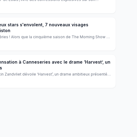
the 13th'. Découvrez les révélations choc de la comédienne à
ue et de sa carrière fulgurante.
ux stars s'envolent, 7 nouveaux visages
iston
ries ! Alors que la cinquième saison de The Morning Show se
ématiques font leurs adieux. Mais pas de panique, l'équipe
aux talents aux côtés des fidèles Jennifer Aniston et Reese
sensation à Canneseries avec le drame ‘Harvest’, un
s
tin Zandvliet dévoile ‘Harvest’, un drame ambitieux présenté
d Théâtre Lumière. Cette première œuvre longue de l’auteur
n intense dans un univers inédit, portée par la renommée de