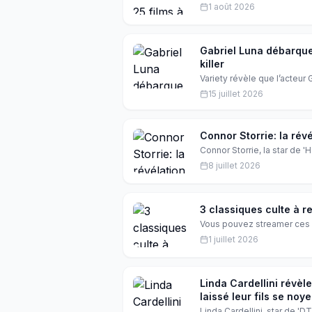
allant des comédies cultes
1 août 2026
pas manquer pour vos soiré
Gabriel Luna débarque
killer
Variety révèle que l’acteur 
tant que Ray Ballard, alia
15 juillet 2026
l’épreuve le retour de Micha
qui promet de faire vibrer l
Connor Storrie: la rév
Connor Storrie, la star de 
Emmy. Mais qu'est-ce qui se
8 juillet 2026
3 classiques culte à re
Vous pouvez streamer ces 
juillet. Découvrez commen
1 juillet 2026
Plus, une option moins con
Linda Cardellini révèle
laissé leur fils se noyer
Linda Cardellini, star de 'D