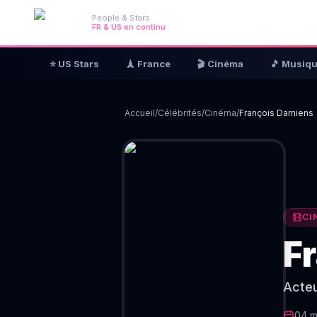
People & Stars
FR & US en continu
⭐ US Stars
🗼 France
🎬 Cinéma
🎵 Musiq
Accueil
/
Célébrités
/
Cinéma
/
François Damiens
CI
F
Acteu
04 m