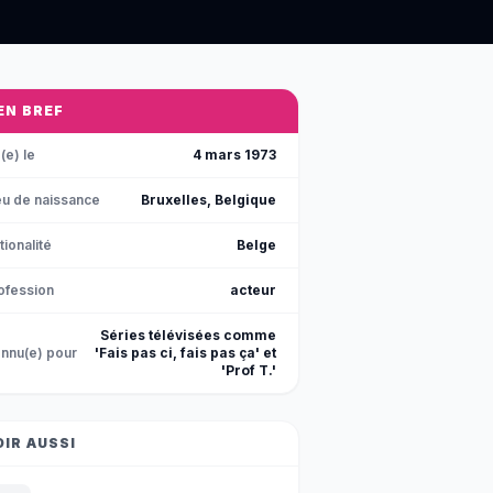
 EN BREF
(e) le
4 mars 1973
eu de naissance
Bruxelles, Belgique
tionalité
Belge
ofession
acteur
Séries télévisées comme
nnu(e) pour
'Fais pas ci, fais pas ça' et
'Prof T.'
OIR AUSSI