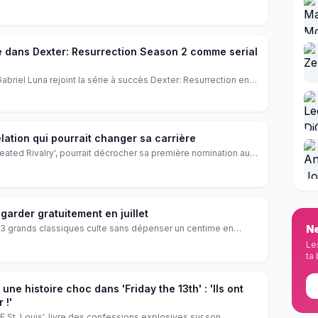
 aux récents lauréats des Oscars. Découvrez les pépites à ne
es estivales.
 dans Dexter: Resurrection Season 2 comme serial
Gabriel Luna rejoint la série à succès Dexter: Resurrection en
s The Sleepy‑Eyed Stranger. Ce nouveau méchant va mettre à
el C. Hall. Les fans de la série attendent déjà l’affrontement
es écrans.
élation qui pourrait changer sa carrière
'Heated Rivalry', pourrait décrocher sa première nomination aux
 cache derrière cette révélation ?
garder gratuitement en juillet
3 grands classiques culte sans dépenser un centime en
Ne
t profiter de ces films emblématiques grâce à Samsung TV
Le
nue que d'autres streamers gratuits comme Tubi et Pluto TV.
ta 
 une histoire choc dans 'Friday the 13th' : 'Ils ont
 !'
TF St. Louis', livre des confessions explosives sur son