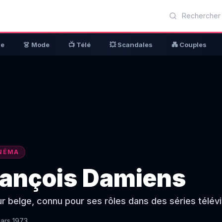
ue
👗 Mode
📺 Télé
💥 Scandales
💑 Couples
NÉMA
rançois Damiens
r belge, connu pour ses rôles dans des séries télév
ars 1973