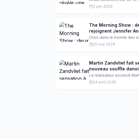
nouveau rôle dans 'Friday 
3 juin 2026
propos de ce projet horrifiq
The Morning Show : de
rejoignent Jennifer An
Choc dans le monde des sé
prépare, deux figures embl
20 mai 2026
s'agrandit avec sept nouve
Witherspoon.
Martin Zandvliet fait 
nouveau souffle danoi
Le réalisateur oscarisé Mar
au prestigieux Cannes Gran
24 avril 2026
danois promet une immersio
DR Drama.