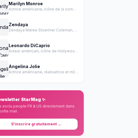
Marilyn Monroe
Actrice américaine, icône de la comédie et de la sensualité des années 1950.
Zendaya
Zendaya Maree Stoermer Coleman, née le 1er septembre 1996 à Oakland en Californie, est une actrice et chanteuse américaine.
Leonardo DiCaprio
Acteur américain, icône de Hollywood, récompensé par un Oscar
Angelina Jolie
Actrice américaine, réalisatrice et militante des droits de l'homme
wsletter StarMag ✨
s exclu people FR & US directement dans
boîte mail.
S'inscrire gratuitement →