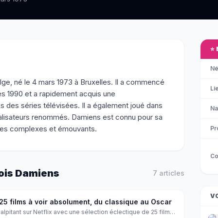
⭐
Né
lge, né le 4 mars 1973 à Bruxelles. Il a commencé
Li
es 1990 et a rapidement acquis une
 des séries télévisées. Il a également joué dans
Na
réalisateurs renommés. Damiens est connu pour sa
ges complexes et émouvants.
Pr
Co
ois Damiens
7
article
s
V
 25 films à voir absolument, du classique au Oscar
lpitant sur Netflix avec une sélection éclectique de 25 films,