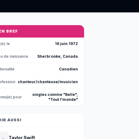
 EN BREF
(e) le
16 juin 1972
eu de naissance
Sherbrooke, Canada
tionalité
Canadien
ofession
chanteur/chanteuse/musicien
singles comme "Belle",
nnu(e) pour
"Tout l'monde"
OIR AUSSI
Taylor Swift