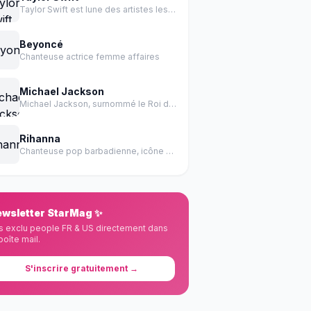
Taylor Swift est lune des artistes les plus influentes de l histoire de la musique.
Beyoncé
Chanteuse actrice femme affaires
Michael Jackson
Michael Jackson, surnommé le Roi de la Pop, est un chanteur, auteur-compositeur, danseur et producteur américain.
Rihanna
Chanteuse pop barbadienne, icône mondiale des années 2000-2010
wsletter StarMag ✨
s exclu people FR & US directement dans
boîte mail.
S'inscrire gratuitement →