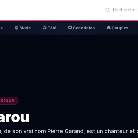
ue
👗 Mode
📺 Télé
💥 Scandales
💑 Couples
SIQUE
arou
, de son vrai nom Pierre Garand, est un chanteur et