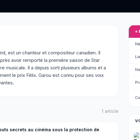
⭐
Né
nd, est un chanteur et compositeur canadien. Il
Li
près avoir remporté la première saison de Star
re musicale. Il a depuis sorti plusieurs albums et a
Na
ent le prix Félix. Garou est connu pour ses voix
vantes.
Pr
Co
u
1
article
V
buts secrets au cinéma sous la protection de