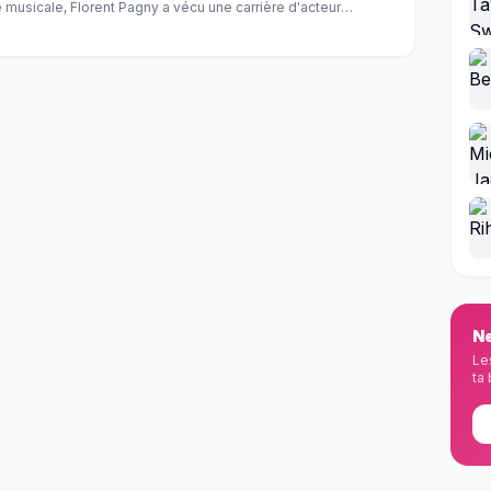
 musicale, Florent Pagny a vécu une carrière d'acteur
ent légendaire Dominique Besnehard. Découvrez comment
nné l'artiste que l'on connaît aujourd'hui.
Ne
Le
ta 