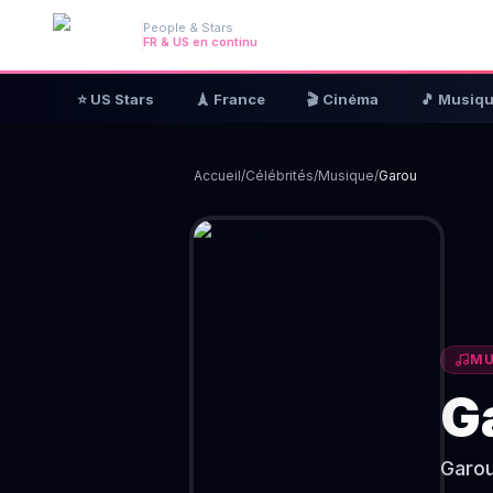
People & Stars
FR & US en continu
⭐ US Stars
🗼 France
🎬 Cinéma
🎵 Musiq
Accueil
/
Célébrités
/
Musique
/
Garou
MU
G
Garou