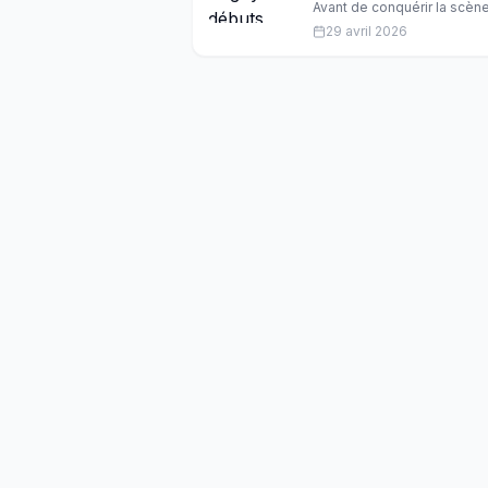
Avant de conquérir la scène
méconnue, guidé par l'ag
29 avril 2026
cette période oubliée a faço