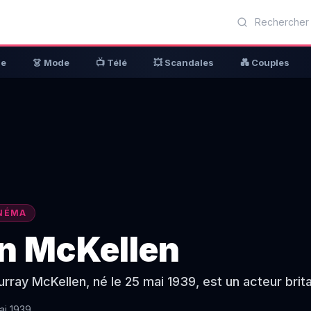
ue
👗 Mode
📺 Télé
💥 Scandales
💑 Couples
NÉMA
an McKellen
urray McKellen, né le 25 mai 1939, est un acteur brit
ai 1939