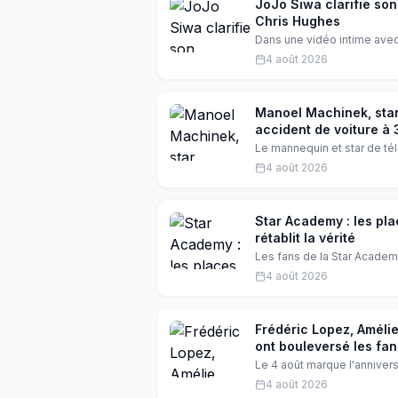
JoJo Siwa clarifie son
Chris Hughes
Dans une vidéo intime avec
relation avec Chris Hughes
4 août 2026
comment son amour pour lui 
Manoel Machinek, star 
accident de voiture à 
Le mannequin et star de té
des suites d'un accident de
4 août 2026
et ses fans.
Star Academy : les pla
rétablit la vérité
Les fans de la Star Academy
aux primes reste totalement
4 août 2026
payante et rassure les télé
Frédéric Lopez, Améli
ont bouleversé les fan
Le 4 août marque l'annivers
en 1982. L'occasion de rev
4 août 2026
Amélie Mauresmo et Stéphan