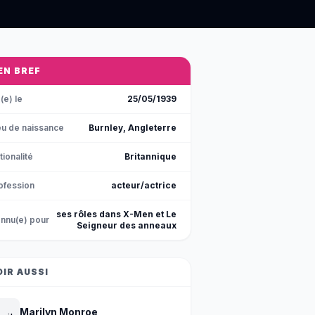
 EN BREF
(e) le
25/05/1939
eu de naissance
Burnley, Angleterre
tionalité
Britannique
ofession
acteur/actrice
ses rôles dans X-Men et Le
nnu(e) pour
Seigneur des anneaux
OIR AUSSI
Marilyn Monroe