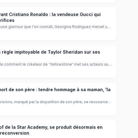
ant Cristiano Ronaldo : la vendeuse Gucci qui
rifices
ceuse glamour que l'on connaît, Georgina Rodriguez menait une
 Madrid. Un uniforme impeccable, des journées épuisantes,
 jour où Cristiano Ronaldo pousse la porte de sa boutique.
 règle impitoyable de Taylor Sheridan sur ses
onte comment le créateur de 'Yellowstone' met ses acteurs au
nd, soit tu quittes le plateau. Une philosophie brutale qui la
 mort de son père : tendre hommage à sa maman, 'la
isions, marqué par la disparition de son père, se ressource
agram, il a publié un adorable cliché pour son anniversaire,
plein d'amour et d'émotion.
rof de la Star Academy, se produit désormais en
 reconversion