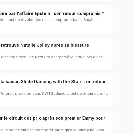
ée par l'affaire Epstein : son retour compromis ?
s viennent de révéler des mails compromettants, Sarah
 à revenir sous les projecteurs. Entre besoin d'argent,
u public, la duchesse d'York joue son va-tout. Jusqu'où peut-
retrouve Natalie Jolley après sa blessure
ith the Stars: The Next Pro ont recréé leur duo lors d'une
trois mois après l'accident qui a valu à Natalie une opération
lles émouvantes et ambiance électrique.
 la saison 35 de Dancing with the Stars : un retour
eterson, révélée dans DWTS : Juniors, est de retour dans la
 Stars pour la saison 35. Kamri Peterson, désormais danseuse
th the Stars, vit un moment émouvant. Toutes les informations
ion phare Dancing with the Stars saison 35 avec Kamri
sur le circuit des prix après son premier Emmy pour
 que son talent est intemporel. Alors qu'elle brille à nouveau