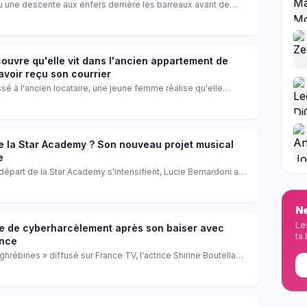
nu une descente aux enfers derrière les barreaux avant de
ans un témoignage bouleversant, il révèle comment Thierry
rdien, lui offrant une seconde chance que personne n'aurait
uvre qu'elle vit dans l'ancien appartement de
avoir reçu son courrier
ssé à l'ancien locataire, une jeune femme réalise qu'elle
on Sudeikis. Incrédule, elle raconte sa rencontre surréaliste
qui lui a réservé un accueil des plus chaleureux.
te la Star Academy ? Son nouveau projet musical
e
départ de la Star Academy s'intensifient, Lucie Bernardoni a
 Elle dévoile un projet musical très attendu qui pourrait bien
te tout.
Ne
Le
ime de cyberharcèlement après son baiser avec
ta 
ence
rébines » diffusé sur France TV, l'actrice Shirine Boutella
rharcèlement qu'elle a subi après avoir embrassé le chanteur
. Une parole forte contre le racisme et le sexisme.