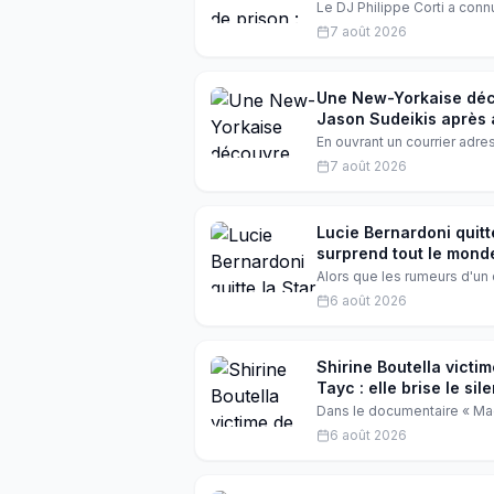
Le DJ Philippe Corti a con
renaître médiatiquement. D
7 août 2026
Ardisson a été son ange ga
osé parier.
Une New-Yorkaise déco
Jason Sudeikis après 
En ouvrant un courrier adre
habite l'appartement de Jas
7 août 2026
avec la star de Ted Lasso, 
Lucie Bernardoni quit
surprend tout le mond
Alors que les rumeurs d'un 
fait une annonce inattendue.
6 août 2026
tout changer. On vous racon
Shirine Boutella vict
Tayc : elle brise le sil
Dans le documentaire « Magh
revient sur le violent cybe
6 août 2026
Tayc dans une série Netflix