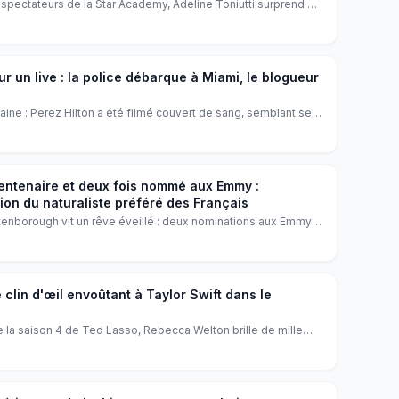
éspectateurs de la Star Academy, Adeline Toniutti surprend en
ifférent de la scène parisienne. La coach vocale de Pierre
apprête à chanter dans un camping en Bretagne, une
 fans.
ur un live : la police débarque à Miami, le blogueur
aine : Perez Hilton a été filmé couvert de sang, semblant se
rités ont été dépêchées à son domicile de Miami. Le célèbre
 l'hôpital, suscitant une vague d'inquiétude chez ses fans.
entenaire et deux fois nommé aux Emmy :
ion du naturaliste préféré des Français
tenborough vit un rêve éveillé : deux nominations aux Emmy
ceptionnelle. Le documentaire 'Ocean' réalisé par Keith
mmet, une consécration émouvante pour une légende vivante.
 clin d'œil envoûtant à Taylor Swift dans le
 la saison 4 de Ted Lasso, Rebecca Welton brille de mille
h Waddingham rend un hommage éclatant à Taylor Swift, et les
vrez ce moment magique qui mêle football, amitié et pop