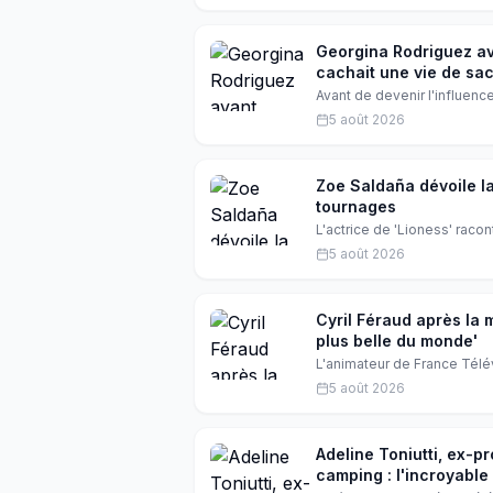
Georgina Rodriguez av
cachait une vie de sac
Avant de devenir l'influen
vie discrète de vendeuse à
5 août 2026
et un destin qui bascule le
Zoe Saldaña dévoile la
tournages
L'actrice de 'Lioness' rac
défi : soit tu te donnes à fo
5 août 2026
fascine.
Cyril Féraud après la
plus belle du monde'
L'animateur de France Télév
auprès de sa mère. Sur Inst
5 août 2026
accompagné d'un message 
Adeline Toniutti, ex-p
camping : l'incroyable