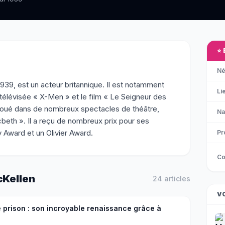
⭐
Né
939, est un acteur britannique. Il est notamment
Li
 télévisée « X-Men » et le film « Le Seigneur des
joué dans de nombreux spectacles de théâtre,
Na
beth ». Il a reçu de nombreux prix pour ses
Award et un Olivier Award.
Pr
Co
cKellen
24
article
s
V
de prison : son incroyable renaissance grâce à