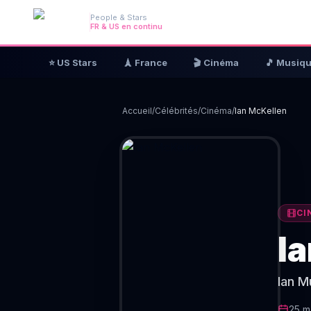
People & Stars
FR & US en continu
⭐ US Stars
🗼 France
🎬 Cinéma
🎵 Musiq
Accueil
/
Célébrités
/
Cinéma
/
Ian McKellen
CI
I
Ian M
25 m