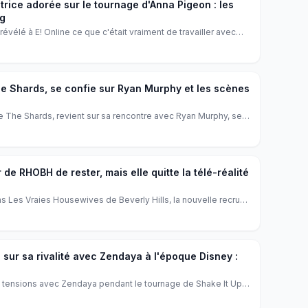
rice adorée sur le tournage d'Anna Pigeon : les
ng
évélé à E! Online ce que c'était vraiment de travailler avec
our vers le futur, en tant que réalisatrice. Entre rires et
onquis tout le monde sur le plateau.
he Shards, se confie sur Ryan Murphy et les scènes
de The Shards, revient sur sa rencontre avec Ryan Murphy, ses
sement après une tournée mondiale. Il confie n'avoir jamais
 l'auteur du roman adapté.
 de RHOBH de rester, mais elle quitte la télé-réalité
s Les Vraies Housewives de Beverly Hills, la nouvelle recrue
é les supplications de Rihanna. Elle veut se concentrer sur
écouvrez les coulisses de cette décision qui a secoué la télé-
 sur sa rivalité avec Zendaya à l'époque Disney :
es tensions avec Zendaya pendant le tournage de Shake It Up.
à la rivalité par Disney, ont finalement trouvé un terrain
itié et de réconciliation qui émeut les fans.