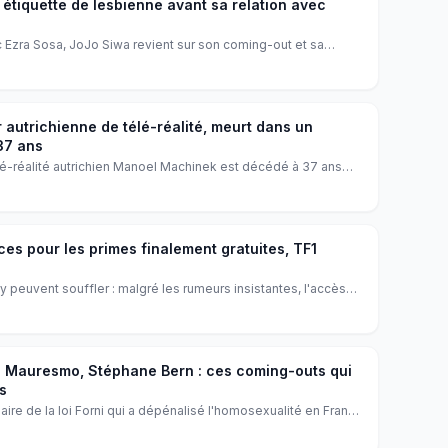
 étiquette de lesbienne avant sa relation avec
 Ezra Sosa, JoJo Siwa revient sur son coming-out et sa
, expliquant pourquoi elle se définissait comme lesbienne et
a fait évoluer sa vision.
autrichienne de télé-réalité, meurt dans un
37 ans
lé-réalité autrichien Manoel Machinek est décédé à 37 ans
 la route. Une disparition brutale qui bouleverse ses proches
ces pour les primes finalement gratuites, TF1
 peuvent souffler : malgré les rumeurs insistantes, l'accès
 gratuit. TF1 dément formellement tout projet de billetterie
spectateurs.
e Mauresmo, Stéphane Bern : ces coming-outs qui
s
aire de la loi Forni qui a dépénalisé l'homosexualité en France
enir sur les déclarations courageuses de Frédéric Lopez,
e Bern, des stars qui ont ému leurs admirateurs en révélant