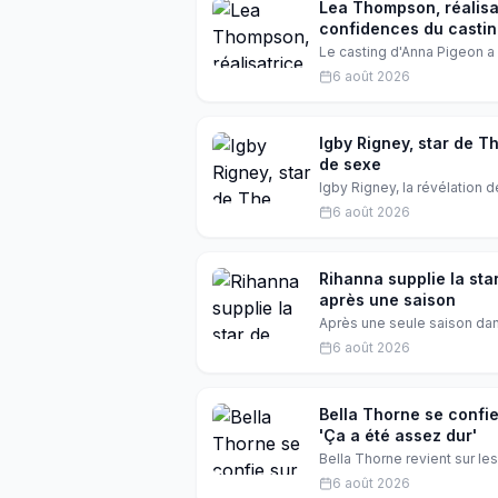
Lea Thompson, réalisat
confidences du casti
Le casting d'Anna Pigeon a r
Lea Thompson, la star de Ret
6 août 2026
bienveillance, l'actrice a c
Igby Rigney, star de T
de sexe
Igby Rigney, la révélation 
scènes intimes et son épui
6 août 2026
rencontré Bret Easton Ellis,
Rihanna supplie la star
après une saison
Après une seule saison dan
a annoncé son départ, malgr
6 août 2026
sa vie déjà bien remplie. D
réalité américaine.
Bella Thorne se confie
'Ça a été assez dur'
Bella Thorne revient sur l
Les deux actrices, poussées 
6 août 2026
d'entente. Une histoire d'am