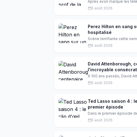
Après avoir marqué les tél
choisissant un cadre bien d
5 août 2026
Garnier et Helena Bailly s'
reconversion qui émeut ses
Perez Hilton en sang s
hospitalisé
Scène terrifiante cette sem
mutiler en direct. Les auto
5 août 2026
blogueur a été transporté à
David Attenborough, c
l'incroyable consécrat
À 100 ans passés, David At
Awards pour sa narration ex
5 août 2026
Scholey le propulse au so
Ted Lasso saison 4 : le
premier épisode
Dans le premier épisode de
feux, littéralement. Hanna
5 août 2026
fans sont en extase. Décou
culture.