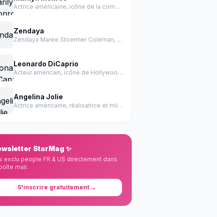
Actrice américaine, icône de la comédie et de la sensualité des années 1950.
Zendaya
Zendaya Maree Stoermer Coleman, née le 1er septembre 1996 à Oakland en Californie, est une actrice et chanteuse américaine.
Leonardo DiCaprio
Acteur américain, icône de Hollywood, récompensé par un Oscar
Angelina Jolie
Actrice américaine, réalisatrice et militante des droits de l'homme
wsletter StarMag ✨
s exclu people FR & US directement dans
boîte mail.
S'inscrire gratuitement →