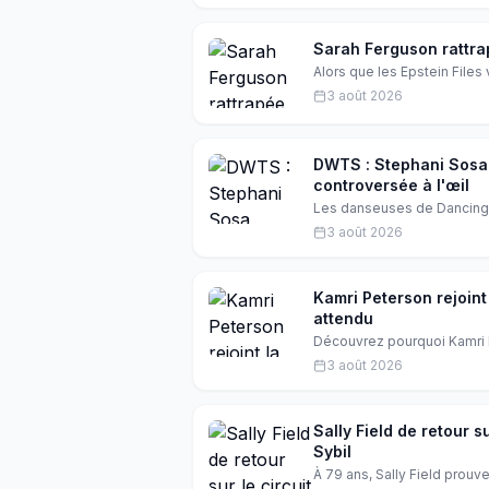
leur orientation sexuelle.
Sarah Ferguson rattrap
Alors que les Epstein File
Ferguson s'apprête pourtant
3 août 2026
héritage McNally et rejet d
elle aller sans tout perdre ?
DWTS : Stephani Sosa 
controversée à l'œil
Les danseuses de Dancing W
convention à Palm Springs, 
3 août 2026
et l'élimination. Retrouvai
Kamri Peterson rejoint
attendu
Découvrez pourquoi Kamri P
franchise Dancing with the
3 août 2026
de la troupe de Dancing wi
sur son retour dans l'émiss
Peterson.
Sally Field de retour 
Sybil
À 79 ans, Sally Field prouve