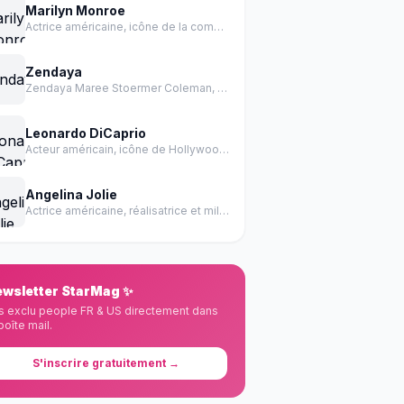
Marilyn Monroe
Actrice américaine, icône de la comédie et de la sensualité des années 1950.
Zendaya
Zendaya Maree Stoermer Coleman, née le 1er septembre 1996 à Oakland en Californie, est une actrice et chanteuse américaine.
Leonardo DiCaprio
Acteur américain, icône de Hollywood, récompensé par un Oscar
Angelina Jolie
Actrice américaine, réalisatrice et militante des droits de l'homme
wsletter StarMag ✨
s exclu people FR & US directement dans
boîte mail.
S'inscrire gratuitement →