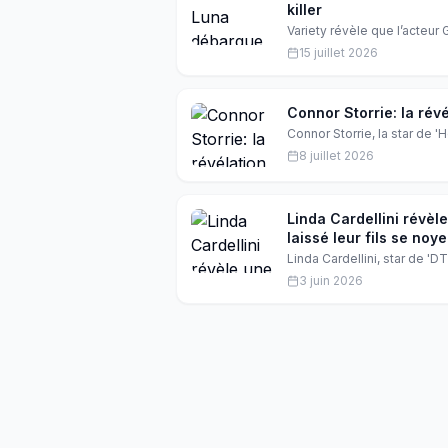
killer
Variety révèle que l’acteur 
tant que Ray Ballard, alia
15 juillet 2026
l’épreuve le retour de Micha
qui promet de faire vibrer l
Connor Storrie: la rév
Connor Storrie, la star de 
Emmy. Mais qu'est-ce qui se
8 juillet 2026
Linda Cardellini révèle
laissé leur fils se noyer
Linda Cardellini, star de 'D
nouveau rôle dans 'Friday 
3 juin 2026
propos de ce projet horrifiq