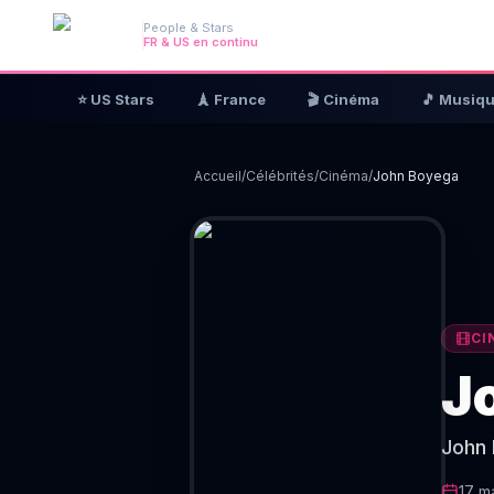
People & Stars
FR & US en continu
⭐ US Stars
🗼 France
🎬 Cinéma
🎵 Musiq
Accueil
/
Célébrités
/
Cinéma
/
John Boyega
CI
J
John 
17 m