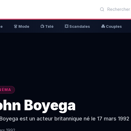
ue
👗 Mode
📺 Télé
💥 Scandales
💑 Couples
NÉMA
ohn Boyega
Boyega est un acteur britannique né le 17 mars 199
ars 1992