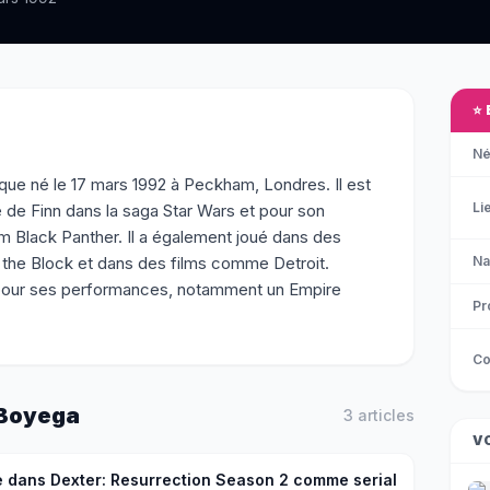
⭐
Né
que né le 17 mars 1992 à Peckham, Londres. Il est
Li
 de Finn dans la saga Star Wars et pour son
lm Black Panther. Il a également joué dans des
k the Block et dans des films comme Detroit.
Na
 pour ses performances, notamment un Empire
Pr
Co
Boyega
3
article
s
V
 dans Dexter: Resurrection Season 2 comme serial