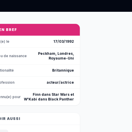
 EN BREF
(e) le
17/03/1992
Peckham, Londres,
eu de naissance
Royaume-Uni
tionalité
Britannique
ofession
acteur/actrice
Finn dans Star Wars et
nnu(e) pour
W'Kabi dans Black Panther
OIR AUSSI