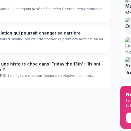
Gabriel Luna rejoint la série à succès Dexter: Resurrection en
s The Sleepy‑Eyed Stranger. Ce nouveau méchant va mettre à
el C. Hall. Les fans de la série attendent déjà l’affrontement
es écrans.
élation qui pourrait changer sa carrière
'Heated Rivalry', pourrait décrocher sa première nomination aux
 cache derrière cette révélation ?
 une histoire choc dans 'Friday the 13th' : 'Ils ont
 !'
TF St. Louis', livre des confessions explosives sur son
the 13th'. Découvrez les révélations choc de la comédienne à
ue et de sa carrière fulgurante.
Ne
Le
ta 