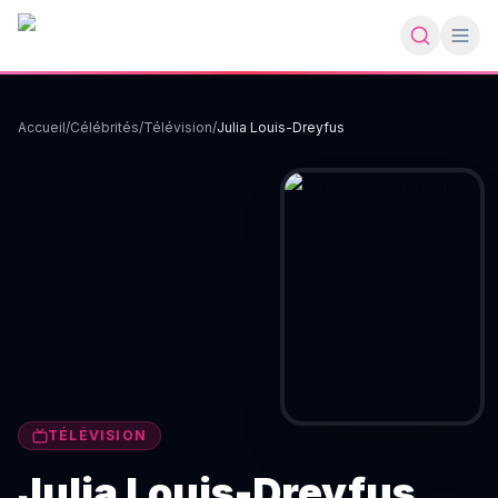
Accueil
/
Célébrités
/
Télévision
/
Julia Louis-Dreyfus
TÉLÉVISION
Julia Louis-Dreyfus