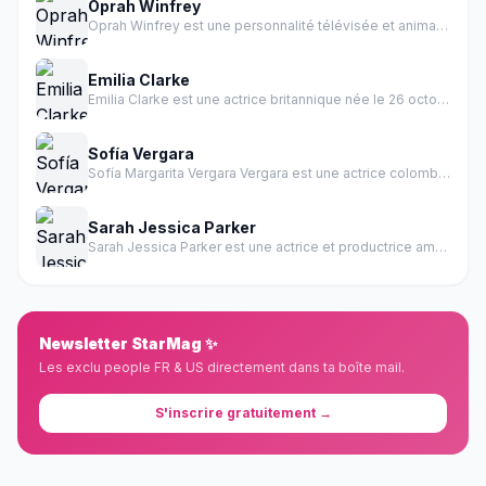
Oprah Winfrey
Oprah Winfrey est une personnalité télévisée et animatrice américaine née le 29 janvier 1954 à Kosciusko, Mississippi.
Emilia Clarke
Emilia Clarke est une actrice britannique née le 26 octobre 1986 à Londres.
Sofía Vergara
Sofía Margarita Vergara Vergara est une actrice colombienne et personnalité TV américaine.
Sarah Jessica Parker
Sarah Jessica Parker est une actrice et productrice américaine née le 25 février 1965 à Nelsonville, Ohio.
Newsletter StarMag ✨
Les exclu people FR & US directement dans ta boîte mail.
S'inscrire gratuitement →