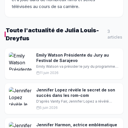
télévisées au cours de sa carrière.
Toute l'actualité de
Julia Louis-
3
article
s
Dreyfus
Emily Watson Présidente du Jury au
Festival de Sarajevo
Emily Watson va présider le jury du programme
de concours de films au 32e Festival de
11 juin 2026
Sarajevo. Elle recevra également le cœur
d'honneur de Sarajevo pour son apport au
cinéma mondial. Le réalisateur du festival, Jovan
Marjanović, a qualifié Watson d'actrice
Jennifer Lopez révèle le secret de son
exceptionnelle.
succès dans les rom-com
D'après Vanity Fair, Jennifer Lopez a révélé
comment elle utilise les comédies romantiques
5 juin 2026
pour réaffirmer son histoire personnelle. Depuis
25 ans, nous la suivons dans ses personnages,
mais quelle est la clé de son charme ?
Jennifer Harmon, actrice emblématique