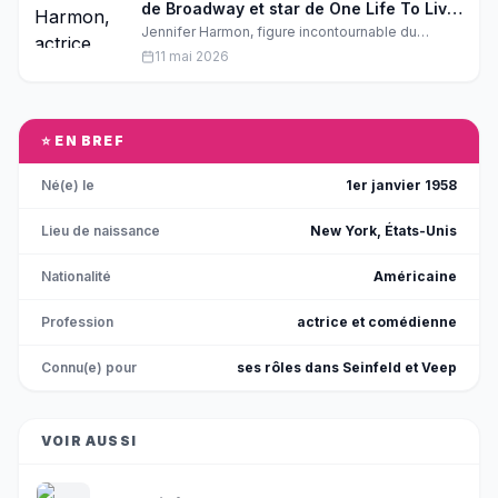
de Broadway et star de One Life To Live,
s’éteint à 82 ans
Jennifer Harmon, figure incontournable du
théâtre new-yorkais et visage familier du soap
11 mai 2026
ABC One Life To Live dans les années 70, est
décédée à 82 ans. Son parcours fascinant et
discret laisse un vide immense dans le monde
des arts dramatiques.
⭐ EN BREF
Né(e) le
1er janvier 1958
Lieu de naissance
New York, États-Unis
Nationalité
Américaine
Profession
actrice et comédienne
Connu(e) pour
ses rôles dans Seinfeld et Veep
VOIR AUSSI