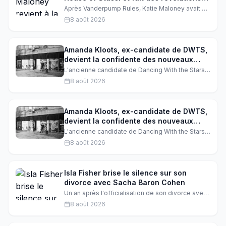
choc sur son infidélité
Après Vanderpump Rules, Katie Maloney avait dit
adieu à la télé-réalité. Mais Stassi Schroeder l'a
8 août 2026
convaincue de revenir dans House of Stassi, où
elle fait des aveux surprenants et dévoile
comment Ariana Madix a accepté de faire une
apparition.
Amanda Kloots, ex-candidate de DWTS,
devient la confidente des nouveaux
candidats
L'ancienne candidate de Dancing With the Stars,
Amanda Kloots, révèle que les nouveaux
8 août 2026
candidats la contactent chaque année pour lui
demander conseil avant de rejoindre l'émission.
Une confidence touchante qui montre son rôle
de mentor bienveillant au sein de la franchise.
Amanda Kloots, ex-candidate de DWTS,
devient la confidente des nouveaux
candidats
L'ancienne candidate de Dancing With the Stars,
Amanda Kloots, révèle que les nouveaux
8 août 2026
candidats la contactent chaque année pour lui
demander conseil avant de rejoindre l'émission.
Une confidence touchante qui montre son rôle
de mentor bienveillant au sein de la franchise.
Isla Fisher brise le silence sur son
divorce avec Sacha Baron Cohen
Un an après l'officialisation de son divorce avec
Sacha Baron Cohen, Isla Fisher se confie sur sa
8 août 2026
nouvelle vie. L'actrice révèle comment elle a
trouvé la force de se reconstruire, grâce à ses
amitiés et à son travail.