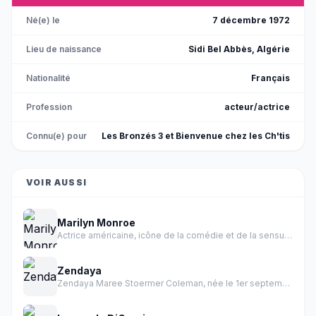
Né(e) le
7 décembre 1972
Lieu de naissance
Sidi Bel Abbès, Algérie
Nationalité
Français
Profession
acteur/actrice
Connu(e) pour
Les Bronzés 3 et Bienvenue chez les Ch'tis
VOIR AUSSI
Marilyn Monroe
Actrice américaine, icône de la comédie et de la sensualité des années 1950.
Zendaya
Zendaya Maree Stoermer Coleman, née le 1er septembre 1996 à Oakland en Californie, est une actrice et chanteuse américaine.