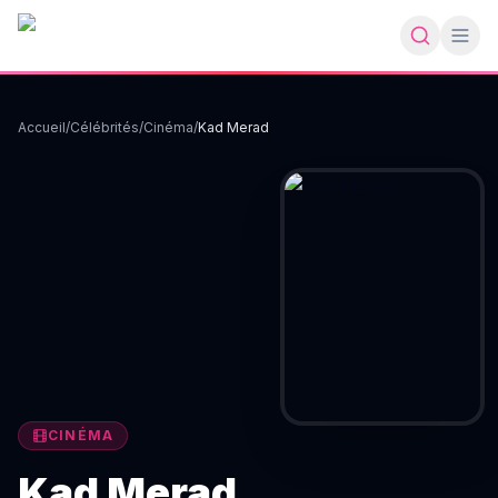
Accueil
/
Célébrités
/
Cinéma
/
Kad Merad
CINÉMA
Kad Merad