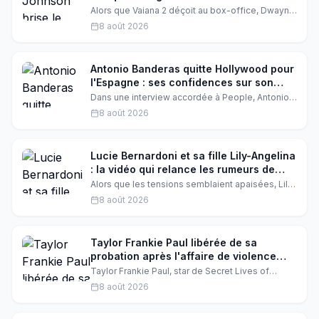
aimes, tant mieux »
Alors que Vaiana 2 déçoit au box-office, Dwayne
Johnson réagit avec philosophie. Dans une
8 août 2026
interview récente, l'acteur assume les avis
partagés et rappelle que l'essentiel est ailleurs.
Une leçon de sagesse hollywoodienne.
Antonio Banderas quitte Hollywood pour
l'Espagne : ses confidences sur son
choix de vie
Dans une interview accordée à People, Antonio
Banderas se confie sur son départ d'Hollywood
8 août 2026
pour l'Espagne. L'acteur de 65 ans évoque avec
émotion ses années américaines et ce
sentiment de provisoire qui ne l'a jamais quitté.
Lucie Bernardoni et sa fille Lily-Angelina
: la vidéo qui relance les rumeurs de
réconciliation
Alors que les tensions semblaient apaisées, Lily-
Angelina, la fille de Lucie Bernardoni, a publié
8 août 2026
une vidéo qui fait réagir. Les fans s'interrogent :
la réconciliation tant espérée est-elle enfin en
marche ?
Taylor Frankie Paul libérée de sa
probation après l'affaire de violence
conjugale
Taylor Frankie Paul, star de Secret Lives of
Mormon Wives, tourne la page. Le juge a
8 août 2026
officiellement clos sa probation de trois ans,
issue de son plaidoyer de 2023 après une
altercation avec son ex, Dakota Mortensen. Un