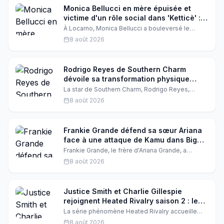
Monica Bellucci en mère épuisée et
victime d'un rôle social dans 'Ketticè' :
ses confidences à Locarno
À Locarno, Monica Bellucci a bouleversé le
public en évoquant son personnage de mère qui
8 août 2026
crie et a oublié sa féminité. L'actrice italienne a
aussi encensé les jeunes stars du film produit
par Luca Guadagnino.
Rodrigo Reyes de Southern Charm
dévoile sa transformation physique
spectaculaire en 4 ans
La star de Southern Charm, Rodrigo Reyes,
partage des photos avant/après de son
8 août 2026
incroyable perte de poids sur quatre ans. Un
voyage impressionnant qui inspire ses fans et
révèle les coulisses de sa métamorphose.
Frankie Grande défend sa sœur Ariana
face à une attaque de Kamu dans Big
Brother
Frankie Grande, le frère d'Ariana Grande, a
répondu avec fougue à Kamu Kirk, candidate de
8 août 2026
Big Brother, après que celle-ci a critiqué la
superstar. Une défense fraternelle qui en dit long
sur leur complicité.
Justice Smith et Charlie Gillespie
rejoignent Heated Rivalry saison 2 : le
duo qui va enflammer la série
La série phénomène Heated Rivalry accueille
deux nouveaux venus de choc : Justice Smith et
8 août 2026