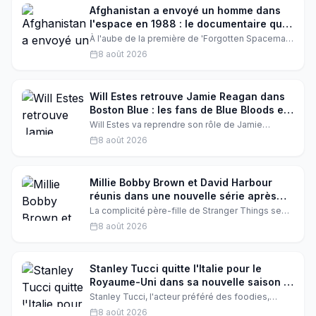
nouveau chapitre s'ouvre pour la maman de trois
Afghanistan a envoyé un homme dans
enfants.
l'espace en 1988 : le documentaire qui
réhabilite une histoire oubliée
À l'aube de la première de 'Forgotten Spaceman'
à Locarno, le réalisateur Elham Ehsas révèle un
8 août 2026
pan méconnu de l'histoire afghane : l'envoi d'un
cosmonaute dans l'espace en 1988. Un
documentaire accidentel, une connexion
familiale surprenante et une fierté nationale
Will Estes retrouve Jamie Reagan dans
longtemps enfouie.
Boston Blue : les fans de Blue Bloods en
larmes
Will Estes va reprendre son rôle de Jamie
Reagan dans le spin-off Boston Blue. Donnie
8 août 2026
Wahlberg a partagé un indice sur les réseaux
sociaux, et les fans de la série culte sont en
émoi.
Millie Bobby Brown et David Harbour
réunis dans une nouvelle série après
Stranger Things
La complicité père-fille de Stranger Things se
poursuit ! David Harbour tease un nouveau projet
8 août 2026
avec Millie Bobby Brown, et explique pourquoi
leur relation méritait une suite. Une nouvelle
aventure qui promet.
Stanley Tucci quitte l'Italie pour le
Royaume-Uni dans sa nouvelle saison :
les raisons de ce déménagement
Stanley Tucci, l'acteur préféré des foodies,
surprise
surprend tout le monde : après trois Emmy
8 août 2026