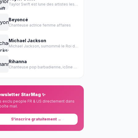
Taylor Swift est lune des artistes les plus influentes de l histoire de la musique.
Beyoncé
Chanteuse actrice femme affaires
Michael Jackson
Michael Jackson, surnommé le Roi de la Pop, est un chanteur, auteur-compositeur, danseur et producteur américain.
Rihanna
Chanteuse pop barbadienne, icône mondiale des années 2000-2010
wsletter StarMag ✨
s exclu people FR & US directement dans
boîte mail.
S'inscrire gratuitement →