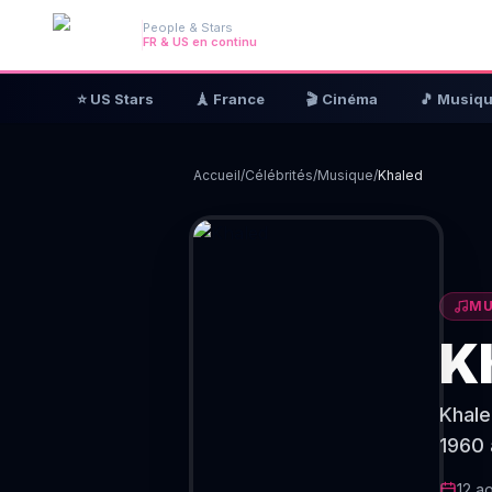
People & Stars
FR & US en continu
⭐ US Stars
🗼 France
🎬 Cinéma
🎵 Musiq
Accueil
/
Célébrités
/
Musique
/
Khaled
MU
K
Khale
1960 
12 a