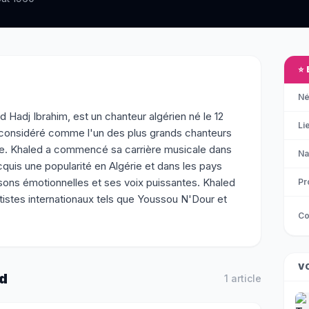
⭐
Né
Hadj Ibrahim, est un chanteur algérien né le 12
Li
st considéré comme l'un des plus grands chanteurs
e. Khaled a commencé sa carrière musicale dans
Na
quis une popularité en Algérie et dans les pays
sons émotionnelles et ses voix puissantes. Khaled
Pr
istes internationaux tels que Youssou N'Dour et
Co
V
d
1
article