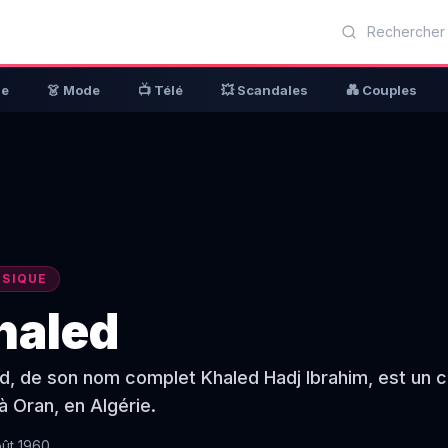
ue
👗 Mode
📺 Télé
💥 Scandales
💑 Couples
SIQUE
haled
d, de son nom complet Khaled Hadj Ibrahim, est un ch
à Oran, en Algérie.
oût 1960