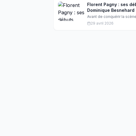
Florent Pagny : ses dé
Dominique Besnehard
Avant de conquérir la scène
méconnue, guidé par l'ag
29 avril 2026
cette période oubliée a faço