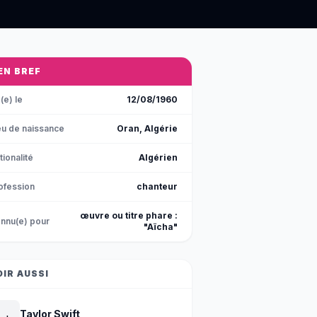
 EN BREF
(e) le
12/08/1960
eu de naissance
Oran, Algérie
tionalité
Algérien
ofession
chanteur
œuvre ou titre phare :
nnu(e) pour
"Aïcha"
OIR AUSSI
Taylor Swift