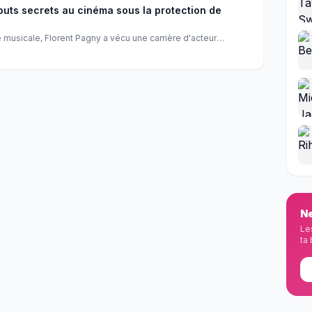
buts secrets au cinéma sous la protection de
 musicale, Florent Pagny a vécu une carrière d'acteur
ent légendaire Dominique Besnehard. Découvrez comment
nné l'artiste que l'on connaît aujourd'hui.
Ne
Le
ta 