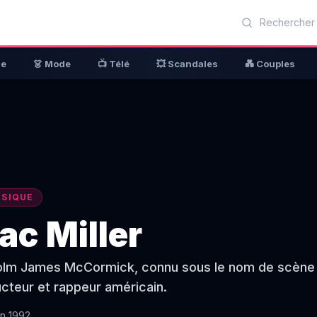
ue
👗 Mode
📺 Télé
💥 Scandales
💑 Couples
SIQUE
ac Miller
lm James McCormick, connu sous le nom de scène Ma
cteur et rappeur américain.
in 1992