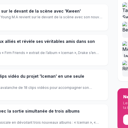
 sur le devant de la scène avec 'Kween'
oung M.A revient sur le devant de la scène avec son nouvel
e ses derniers mois, de son album et de son parcours.
clusive.
 alliés et révèle ses véritables amis dans son
 Firm Friends » extrait de l’album « Iceman », Drake s’en
ndonné lors de son clash avec Kendrick Lamar, dévoilant une
 soutiens. Un coup de gueule artistique qui fait vibrer la
lips vidéo du projet 'Iceman' en une seule
e avalanche de 18 clips vidéos pour accompagner son
 Une première qui transforme l’écoute en un spectacle visuel
Ne
réativité en un seul lieu.
Le
ta 
vec la sortie simultanée de trois albums
sicale en dévoilant trois nouveaux albums : « Iceman », «
ti ». Entre références inattendues à BTS et piques envers DJ