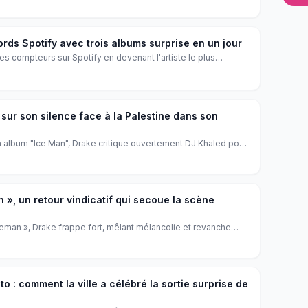
rappeur ravive aussi sa rivalité avec Kendrick Lamar.
ords Spotify avec trois albums surprise en un jour
s compteurs sur Spotify en devenant l'artiste le plus
âce à la sortie simultanée de son nouvel album et deux
ouesse inédite qui confirme son statut de phénomène
sur son silence face à la Palestine dans son
n album "Ice Man", Drake critique ouvertement DJ Khaled pour
lestinienne. Une prise de position rare et audacieuse qui fait
re dans le milieu musical.
 », un retour vindicatif qui secoue la scène
eman », Drake frappe fort, mêlant mélancolie et revanche
percutant. Dès la première piste « Janice STFU », il clame sa
iode sombre, offrant un come-back intense et personnel.
 : comment la ville a célébré la sortie surprise de