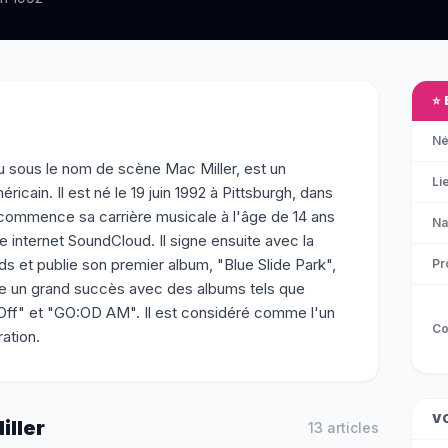
⭐
Né
sous le nom de scène Mac Miller, est un
Li
icain. Il est né le 19 juin 1992 à Pittsburgh, dans
 commence sa carrière musicale à l'âge de 14 ans
Na
e internet SoundCloud. Il signe ensuite avec la
 et publie son premier album, "Blue Slide Park",
Pr
ite un grand succès avec des albums tels que
Off" et "GO:OD AM". Il est considéré comme l'un
Co
ation.
V
iller
13
article
s