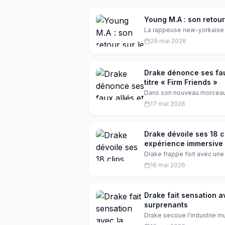
Young M.A : son retour
La rappeuse new-yorkaise Y
album 'Kween'. Elle parle d
29 mai 2026
Découvrez son interview ex
Drake dénonce ses faux
titre « Firm Friends »
Dans son nouveau morceau «
prend à ceux qui l'ont aba
17 mai 2026
liste poignante de ses vrais
scène hip-hop.
Drake dévoile ses 18 c
expérience immersive
Drake frappe fort avec un
triptyque musical 'Iceman'.
16 mai 2026
inédit, réunissant toute sa c
Drake fait sensation a
surprenants
Drake secoue l'industrie mu
Maid of Honour » et « Habib