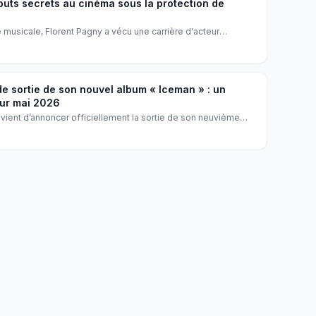
buts secrets au cinéma sous la protection de
 musicale, Florent Pagny a vécu une carrière d'acteur
ent légendaire Dominique Besnehard. Découvrez comment
nné l'artiste que l'on connaît aujourd'hui.
de sortie de son nouvel album « Iceman » : un
ur mai 2026
vient d’annoncer officiellement la sortie de son neuvième
révue pour le 15 mai 2026. Une nouvelle qui ravit ses millions
 impatients de découvrir ce nouveau projet.