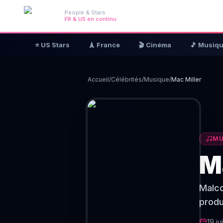
People & Stars
FR & US en continu
⭐ US Stars
🗼 France
🎬 Cinéma
🎵 Musiq
Accueil
/
Célébrités
/
Musique
/
Mac Miller
MU
M
Malco
produ
19 ju