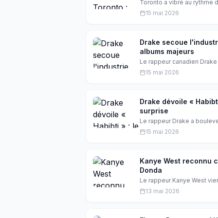
Toronto a vibré au rythme d
surprise de ses albums 'Ice
15 mai 2026
qui révèle l'ampleur de l'ic
Drake secoue l'industr
albums majeurs
Le rappeur canadien Drake 
trois albums en une seule 
15 mai 2026
millions de fans à travers 
Drake dévoile « Habibt
surprise
Le rappeur Drake a bouleve
trois albums à minuit. Le tit
15 mai 2026
dimension intime et cosmopo
Kanye West reconnu co
Donda
Le rappeur Kanye West vient
autorisation lors d'une éco
13 mai 2026
marque un tournant important