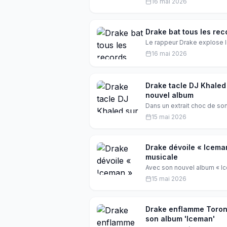
16 mai 2026
Khaled et LeBron James, le 
Drake bat tous les rec
Le rappeur Drake explose le
streamé en une journée, gr
16 mai 2026
surprises inédites. Une pr
mondial.
Drake tacle DJ Khaled 
nouvel album
Dans un extrait choc de so
son silence sur la cause pa
15 mai 2026
déjà couler beaucoup d'enc
Drake dévoile « Iceman
musicale
Avec son nouvel album « Ic
dans un opus aussi fun que 
15 mai 2026
renaissance après une pér
Drake enflamme Toronto
son album 'Iceman'