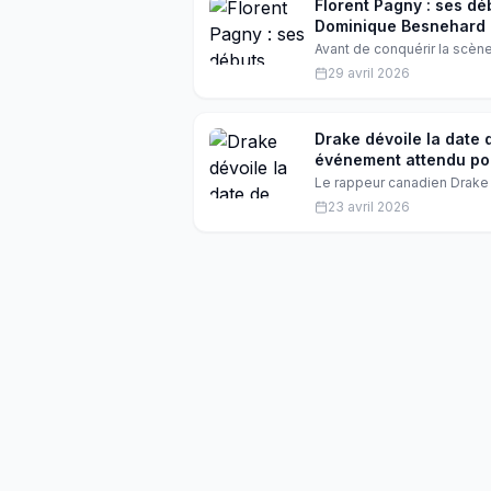
Florent Pagny : ses dé
Dominique Besnehard
Avant de conquérir la scène
méconnue, guidé par l'ag
29 avril 2026
cette période oubliée a faço
Drake dévoile la date 
événement attendu po
Le rappeur canadien Drake 
album studio, « Iceman », p
23 avril 2026
de fans à travers le monde,