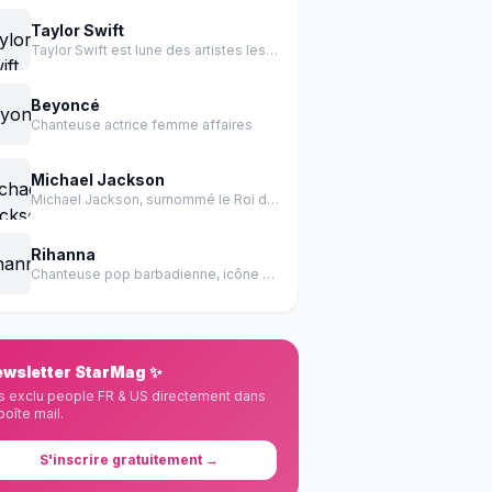
Taylor Swift
Taylor Swift est lune des artistes les plus influentes de l histoire de la musique.
Beyoncé
Chanteuse actrice femme affaires
Michael Jackson
Michael Jackson, surnommé le Roi de la Pop, est un chanteur, auteur-compositeur, danseur et producteur américain.
Rihanna
Chanteuse pop barbadienne, icône mondiale des années 2000-2010
wsletter StarMag ✨
s exclu people FR & US directement dans
boîte mail.
S'inscrire gratuitement →