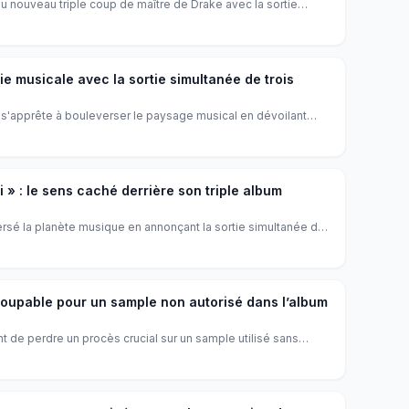
u nouveau triple coup de maître de Drake avec la sortie
man', 'Habibti' et 'Maid of Honour'. Une célébration grandiose
ône mondiale dans sa ville natale.
ie musicale avec la sortie simultanée de trois
s'apprête à bouleverser le paysage musical en dévoilant
journée, une première audacieuse qui captive déjà ses
le monde.
i » : le sens caché derrière son triple album
rsé la planète musique en annonçant la sortie simultanée de
re de son projet principal, « Habibti », intrigue et révèle une
lite inédite de l'artiste.
upable pour un sample non autorisé dans l’album
 de perdre un procès crucial sur un sample utilisé sans
ute publique de son album Donda. Cette décision judiciaire
 dans la carrière de l’artiste, déjà sous haute surveillance.