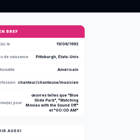
 EN BREF
(e) le
19/06/1992
eu de naissance
Pittsburgh, États-Unis
tionalité
Américain
ofession
chanteur/chanteuse/musicien
œuvres telles que "Blue
Slide Park", "Watching
nnu(e) pour
Movies with the Sound Off"
et "GO:OD AM"
OIR AUSSI