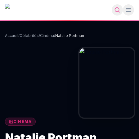
Accueil
/
Célébrités
/
Cinéma
/
Natalie Portman
CINÉMA
Natalie Portman