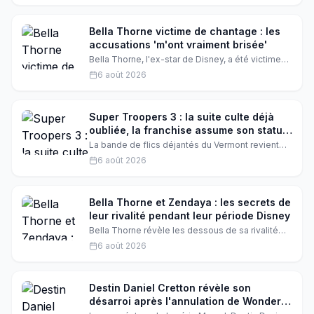
que réalisatrice. Entre rires et bienveillance,
l'actrice a conquis tout le monde sur le plateau.
Bella Thorne victime de chantage : les
accusations 'm'ont vraiment brisée'
Bella Thorne, l'ex-star de Disney, a été victime
d'un chantage en 2019. Les accusations qui ont
6 août 2026
suivi l'ont profondément affectée. Découvrez
son histoire et les enseignements qu'elle en a
tirés.
Super Troopers 3 : la suite culte déjà
oubliée, la franchise assume son statut
culte
La bande de flics déjantés du Vermont revient
dans Super Troopers 3, mais cette fois, pas de
6 août 2026
crowdfunding record ni de folie : le film enchaîne
les gags sans renouveler la formule. Une suite
qui assume son statut culte, mais qui laisse les
fans sur leur faim.
Bella Thorne et Zendaya : les secrets de
leur rivalité pendant leur période Disney
Bella Thorne révèle les dessous de sa rivalité
avec Zendaya pendant leur période Disney. Les
6 août 2026
deux actrices étaient au sommet de leur gloire
sur le réseau Disney, mais derrière les caméras,
les choses n'étaient pas toujours faciles.
Découvrez ce qui s'est vraiment passé entre ces
Destin Daniel Cretton révèle son
deux stars de Disney.
désarroi après l'annulation de Wonder