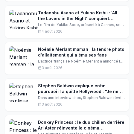
récoltés en un week-end. Un triomphe qui place
le héros de Sony aux côtés des plus grands
blockbusters de tous les temps.
Tadanobu Asano et Yukino Kishii : 'All
the Lovers in the Night' conquiert
l'Amérique du Nord
Le film de Yukiko Sode, présenté à Cannes, sera
bientôt dans les salles américaines et
4 août 2026
canadiennes. Une consécration pour le couple
d'acteurs qui enflamme l'affiche.
Noémie Merlant maman : la tendre photo
d'allaitement qui a ému ses fans
L'actrice française Noémie Merlant a annoncé la
naissance de son premier enfant avec une photo
3 août 2026
d'allaitement pleine de douceur. Une nouvelle
qui a bouleversé ses followers, conquis par tant
de naturel et d'authenticité.
Stephen Baldwin explique enfin
pourquoi il a quitté Hollywood : "Je ne
voulais pas être Tom Cruise"
Dans une interview choc, Stephen Baldwin révèle
les vraies raisons de son départ d'Hollywood.
3 août 2026
L'acteur de Usual Suspects avoue avoir refusé
de devenir une superstar comme Tom Cruise,
préférant une vie plus simple et spirituelle. Une
confession inattendue qui éclaire sa carrière en
Donkey Princess : le duo chilien derrière
dents de scie.
Ari Aster réinvente le cinéma
fantastique à Locarno