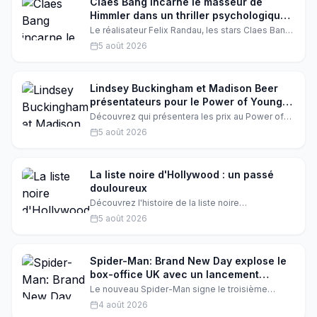
Claes Bang incarne le masseur de
Himmler dans un thriller psychologique
à Locarno
Le réalisateur Felix Randau, les stars Claes Bang,
Valerie Pachner et Susanne Wuest dévoilent les
5 août 2026
coulisses de 'I Is Another', un film qui explore la
vérité, l'ego et la soif de reconnaissance à
travers l'histoire méconnue du masseur
d'Heinrich Himmler.
Lindsey Buckingham et Madison Beer
présentateurs pour le Power of Young
Hollywood
Découvrez qui présentera les prix au Power of
Young Hollywood cette année. Lindsey
5 août 2026
Buckingham et Madison Beer sont parmi les
présentateurs annoncés.
La liste noire d'Hollywood : un passé
douloureux
Découvrez l'histoire de la liste noire
d'Hollywood, un épisode sombre de l'histoire du
5 août 2026
cinéma américain. Une nouvelle rétrospective au
Festival de Locarno explore ce passé
douloureux.
Spider-Man: Brand New Day explose le
box-office UK avec un lancement
historique à 36,4 millions de livres
Le nouveau Spider-Man signe le troisième
meilleur démarrage de l'histoire au Royaume-Uni
4 août 2026
et en Irlande, avec 36,4 millions de livres