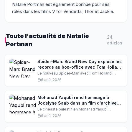
Natalie Portman est également connue pour ses
rôles dans les films V for Vendetta, Thor et Jackie.
Toute l'actualité de
Natalie
24
article
s
Portman
Spider-Man: Brand New Day explose les
records au box-office avec Tom Holland
et Zendaya
Le nouveau Spider-Man avec Tom Holland,
Zendaya et Sadie Sink réalise le plus gros mardi
6 août 2026
de l'histoire du box-office. Un exploit qui
confirme l'engouement phénoménal autour du
film de Sony.
Mohanad Yaqubi rend hommage à
Jocelyne Saab dans un film d'archives
bouleversant
Le cinéaste palestinien Mohanad Yaqubi
présente à Locarno un film d'archives dédié à la
6 août 2026
pionnière libanaise Jocelyne Saab. Il évoque une
résonance frappante entre ses images
historiques et notre époque contemporaine.