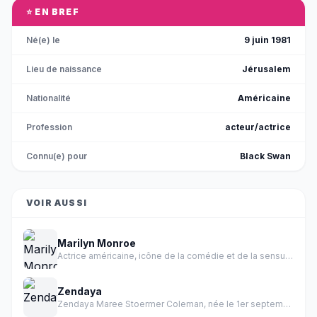
⭐ EN BREF
Né(e) le
9 juin 1981
Lieu de naissance
Jérusalem
Nationalité
Américaine
Profession
acteur/actrice
Connu(e) pour
Black Swan
VOIR AUSSI
Marilyn Monroe
Actrice américaine, icône de la comédie et de la sensualité des années 1950.
Zendaya
Zendaya Maree Stoermer Coleman, née le 1er septembre 1996 à Oakland en Californie, est une actrice et chanteuse américaine.