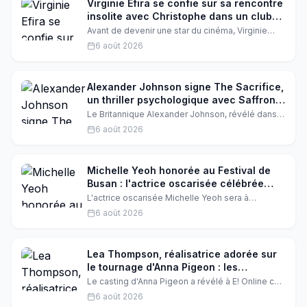
Virginie Efira se confie sur sa rencontre
insolite avec Christophe dans un club
de jeux
Avant de devenir une star du cinéma, Virginie
Efira vivait du poker. Une période méconnue
6 août 2026
qu'elle raconte avec humour, évoquant une
rencontre surprenante avec le chanteur
Christophe dans un club parisien.
Alexander Johnson signe The Sacrifice,
un thriller psychologique avec Saffron
Burrows et Steven Berkoff
Le Britannique Alexander Johnson, révélé dans
le film de Kristen Stewart, a écrit et joue dans
6 août 2026
The Sacrifice. Un thriller psychologique aux
côtés de Saffron Burrows et Steven Berkoff,
dont le tournage vient de s'achever. Plongée
dans les coulisses d'un projet très attendu.
Michelle Yeoh honorée au Festival de
Busan : l'actrice oscarisée célébrée
comme cinéaste asiatique de l'année
L'actrice oscarisée Michelle Yeoh sera à
l'honneur au Festival international du film de
6 août 2026
Busan, où elle recevra le prix du cinéaste
asiatique de l'année. Une consécration qui
s'accompagne d'une programmation spéciale de
ses œuvres, dont un court-métrage signé Sean
Lea Thompson, réalisatrice adorée sur
Baker.
le tournage d'Anna Pigeon : les
confidences du casting
Le casting d'Anna Pigeon a révélé à E! Online ce
que c'était vraiment de travailler avec Lea
6 août 2026
Thompson, la star de Retour vers le futur, en tant