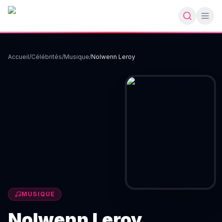
Accueil
/
Célébrités
/
Musique
/
Nolwenn Leroy
MUSIQUE
Nolwenn Leroy