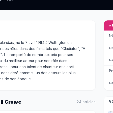
⭐
Né
andais, né le 7 avril 1964 à Wellington en
Li
 ses rôles dans des films tels que "Gladiator", "A
". Il a remporté de nombreux prix pour ses
du meilleur acteur pour son rôle dans
Na
onnu pour son talent de chanteur et a sorti
Pr
t considéré comme l'un des acteurs les plus
ues de son époque.
Co
ll Crowe
24
article
s
V