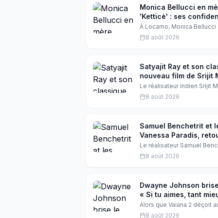
Monica Bellucci en mèr
'Ketticè' : ses confid
À Locarno, Monica Bellucc
qui crie et a oublié sa fémi
8 août 2026
produit par Luca Guadagnin
Satyajit Ray et son c
nouveau film de Srijit 
Le réalisateur indien Srijit
culte de Satyajit Ray, Goo
8 août 2026
Hoichoi Studios pour un ho
Samuel Benchetrit et l
Vanessa Paradis, reto
Le réalisateur Samuel Benc
femmes exceptionnelles. De
8 août 2026
romances qui ont façonné l'
Dwayne Johnson brise l
« Si tu aimes, tant mie
Alors que Vaiana 2 déçoit 
une interview récente, l'ac
8 août 2026