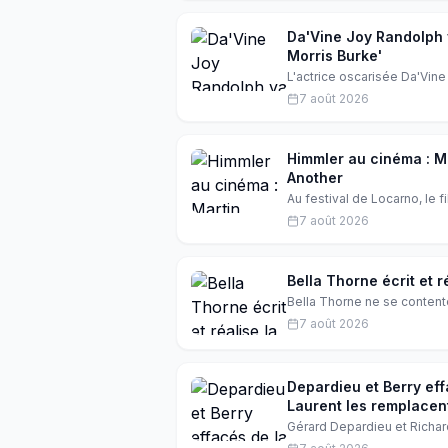
Da'Vine Joy Randolph 
Morris Burke'
L'actrice oscarisée Da'Vin
indépendante 'Dedicated to 
7 août 2026
Brooks, une femme qui déco
mais à un mystérieux Morri
Himmler au cinéma : Ma
Another
Au festival de Locarno, le f
Pachner. Martin Müller, qui i
7 août 2026
que le réalisateur Felix Ra
Bella Thorne écrit et ré
Bella Thorne ne se contente
aussi le scénario et la réali
7 août 2026
de 2012. Découvrez les cou
Depardieu et Berry eff
Laurent les remplacen
Gérard Depardieu et Richard
Levallois-Perret. Géraldin