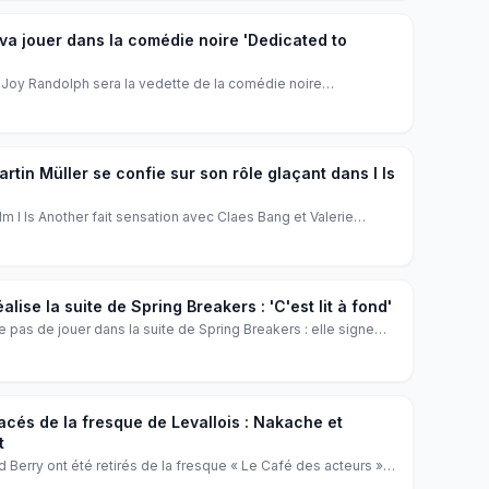
va jouer dans la comédie noire 'Dedicated to
e Joy Randolph sera la vedette de la comédie noire
Morris Burke', réalisée par Will Ropp. Elle y incarne Judy
uvre que le dernier roman de son mari ne lui est pas dédié,
s Burke.
rtin Müller se confie sur son rôle glaçant dans I Is
ilm I Is Another fait sensation avec Claes Bang et Valerie
ncarne Heinrich Himmler, se livre sur ce rôle terrifiant, tandis
ndau répond aux critiques.
alise la suite de Spring Breakers : 'C'est lit à fond'
 pas de jouer dans la suite de Spring Breakers : elle signe
sation. L'actrice promet un film explosif, dans l'esprit du culte
lisses de cette annonce choc qui électrise Hollywood.
acés de la fresque de Levallois : Nakache et
t
 Berry ont été retirés de la fresque « Le Café des acteurs » à
e Nakache et Mélanie Laurent prennent leur place, marquant un