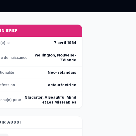
 EN BREF
(e) le
7 avril 1964
Wellington, Nouvelle-
eu de naissance
Zélande
tionalité
Néo-zélandais
ofession
acteur/actrice
Gladiator, A Beautiful Mind
nnu(e) pour
et Les Misérables
OIR AUSSI