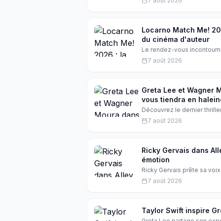
7 août 2026
tournant symbolique fort.
Locarno Match Me! 202
du cinéma d'auteur
Le rendez-vous incontourn
forte : les jeunes créateur
7 août 2026
résolument modernes. Plong
septième art européen et l
Greta Lee et Wagner Mo
vous tiendra en halein
Découvrez le dernier thrill
Moura. Un film qui allie sc
7 août 2026
passe dans cette maison is
Ricky Gervais dans Alley
émotion
Ricky Gervais prête sa voix
humour potache et tendresse
7 août 2026
projet aussi attendu que c
Taylor Swift inspire Gr
Greta Lee partage son expér