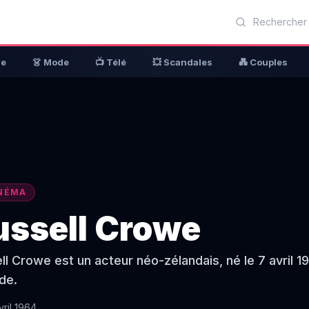
ue
👗 Mode
📺 Télé
💥 Scandales
💑 Couples
NÉMA
ussell Crowe
ll Crowe est un acteur néo-zélandais, né le 7 avril 1
de.
vril 1964