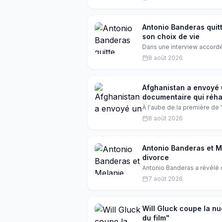
ailleurs. Une leçon de sag
Antonio Banderas quit
son choix de vie
Dans une interview accordé
d'Hollywood pour l'Espagn
8 août 2026
américaines et ce sentiment 
Afghanistan a envoyé 
documentaire qui réhab
À l'aube de la première de
révèle un pan méconnu de l
8 août 2026
1988. Un documentaire acci
nationale longtemps enfoui
Antonio Banderas et Mel
divorce
Antonio Banderas a révélé q
ans après leur divorce. Un
7 août 2026
transformer en une belle co
Will Gluck coupe la nu
du film"