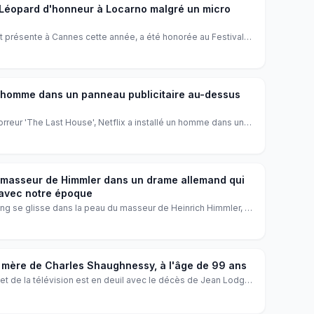
le Léopard d'honneur à Locarno malgré un micro
t présente à Cannes cette année, a été honorée au Festival
 Club Award. Entre amour du cinéma et incident technique,
vante.
 homme dans un panneau publicitaire au-dessus
orreur 'The Last House', Netflix a installé un homme dans un
ssus de Sunset Boulevard. Le performer y est resté piégé
nt curiosité et inquiétude chez les passants.
 masseur de Himmler dans un drame allemand qui
avec notre époque
Bang se glisse dans la peau du masseur de Heinrich Himmler, un
a banalité du mal. Un film allemand signé Felix Randau, salué
pour sa pertinence inattendue dans un monde post-vérité.
mère de Charles Shaughnessy, à l'âge de 99 ans
 de la télévision est en deuil avec le décès de Jean Lodge,
haughnessy. Elle avait 99 ans. Découvrez son parcours et
 famille et le monde du divertissement.