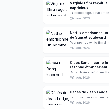
Virginie Efira reçoit 
capricieux
L'actrice belge, doublemen
de Locarno avec le Leopard
7 août 2026
retour sur une soirée émou
Netflix emprisonne un
de Sunset Boulevard
Pour promouvoir le film d'h
panneau publicitaire au-de
7 août 2026
pendant trois jours, suscita
Claes Bang incarne le
résonne étrangement 
Dans 'I Is Another', Claes 
rôle trouble qui interroge l
7 août 2026
par le Hollywood Reporter 
Décès de Jean Lodge, 
La communauté du cinéma et
mère de l'acteur Charles S
7 août 2026
l'impact qu'elle a eu sur sa