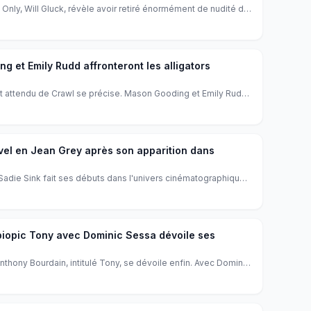
 Only, Will Gluck, révèle avoir retiré énormément de nudité de
nes de sexe explicites dérangent le public et le sortent de
 fait débat à Hollywood.
g et Emily Rudd affronteront les alligators
tant attendu de Crawl se précise. Mason Gooding et Emily Rudd,
am et One Piece, ont été choisis pour affronter les alligators
e Aja. Une nouvelle qui promet un survival terrifiant.
rvel en Jean Grey après son apparition dans
 Sadie Sink fait ses débuts dans l'univers cinématographique
and New Day, et confirme son rôle de Jean Grey pour les
le ère s'ouvre pour l'actrice.
 biopic Tony avec Dominic Sessa dévoile ses
Anthony Bourdain, intitulé Tony, se dévoile enfin. Avec Dominic
re chef, ce film promet une plongée intime dans la vie d'un
de par sa passion et son franc-parler.