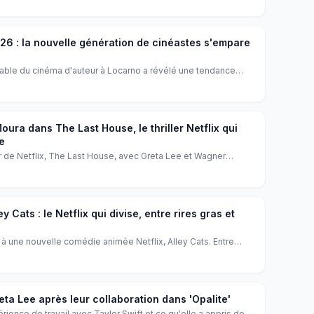
6 : la nouvelle génération de cinéastes s'empare
able du cinéma d'auteur à Locarno a révélé une tendance
s prennent le pouvoir, avec des projets authentiques et
ée dans les coulisses d'un événement qui redéfinit le
atino-américain.
ura dans The Last House, le thriller Netflix qui
e
er de Netflix, The Last House, avec Greta Lee et Wagner
i-fi, horreur, mystère et drame psychologique. Qu'est-ce qui se
olée ?
 Cats : le Netflix qui divise, entre rires gras et
 à une nouvelle comédie animée Netflix, Alley Cats. Entre
, le résultat laisse les critiques perplexes. Décryptage d'un
ontroversé.
eta Lee après leur collaboration dans 'Opalite'
ience de travail avec Taylor Swift et ce qu'elle a appris de la