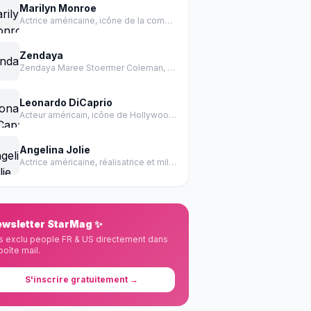
Marilyn Monroe
Actrice américaine, icône de la comédie et de la sensualité des années 1950.
Zendaya
Zendaya Maree Stoermer Coleman, née le 1er septembre 1996 à Oakland en Californie, est une actrice et chanteuse américaine.
Leonardo DiCaprio
Acteur américain, icône de Hollywood, récompensé par un Oscar
Angelina Jolie
Actrice américaine, réalisatrice et militante des droits de l'homme
wsletter StarMag ✨
s exclu people FR & US directement dans
boîte mail.
S'inscrire gratuitement →