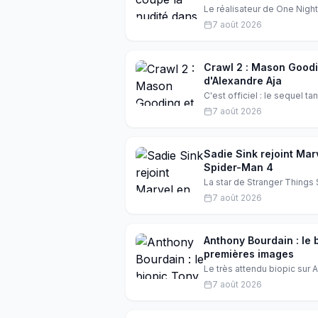
Le réalisateur de One Night
son film. Selon lui, les scè
7 août 2026
l'histoire. Une décision qui
Crawl 2 : Mason Goodin
d'Alexandre Aja
C'est officiel : le sequel 
les stars montantes de Scre
7 août 2026
sous la direction d'Alexandr
Sadie Sink rejoint Ma
Spider-Man 4
La star de Stranger Things
Marvel dans Spider-Man: Br
7 août 2026
prochains X-Men. Une nouvel
Anthony Bourdain : le
premières images
Le très attendu biopic sur 
Sessa dans le rôle du célèb
7 août 2026
homme qui a conquis le mon