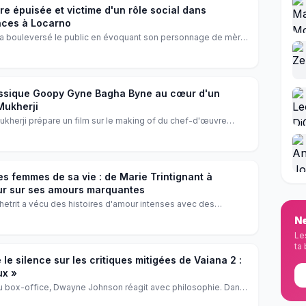
e épuisée et victime d'un rôle social dans
ences à Locarno
i a bouleversé le public en évoquant son personnage de mère
nité. L'actrice italienne a aussi encensé les jeunes stars du film
o.
lassique Goopy Gyne Bagha Byne au cœur d'un
Mukherji
 Mukherji prépare un film sur le making of du chef-d'œuvre
py Gyne Bagha Byne. Un casting prometteur et une production
mmage vibrant au cinéma indien.
es femmes de sa vie : de Marie Trintignant à
ur sur ses amours marquantes
hetrit a vécu des histoires d'amour intenses avec des
 Marie Trintignant à Vanessa Paradis, retour sur les
Ne
homme et l'artiste, entre passion, drame et transmission.
Le
ta 
e silence sur les critiques mitigées de Vaiana 2 :
ux »
au box-office, Dwayne Johnson réagit avec philosophie. Dans
teur assume les avis partagés et rappelle que l'essentiel est