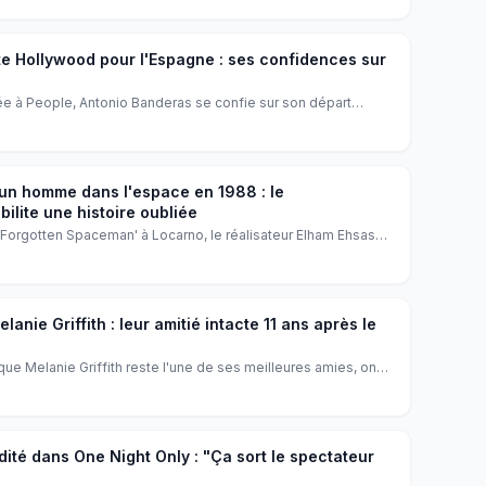
esse hollywoodienne.
te Hollywood pour l'Espagne : ses confidences sur
e à People, Antonio Banderas se confie sur son départ
e. L'acteur de 65 ans évoque avec émotion ses années
de provisoire qui ne l'a jamais quitté.
un homme dans l'espace en 1988 : le
ilite une histoire oubliée
 'Forgotten Spaceman' à Locarno, le réalisateur Elham Ehsas
'histoire afghane : l'envoi d'un cosmonaute dans l'espace en
dentel, une connexion familiale surprenante et une fierté
e.
anie Griffith : leur amitié intacte 11 ans après le
ue Melanie Griffith reste l'une de ses meilleures amies, onze
e déclaration touchante qui prouve que l'amour peut se
mplicité.
dité dans One Night Only : "Ça sort le spectateur