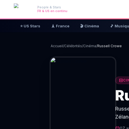
People & Stars
FR & US en continu
⭐ US Stars
🗼 France
🎬 Cinéma
🎵 Musiq
Accueil
/
Célébrités
/
Cinéma
/
Russell Crowe
CI
R
Russe
Zélan
07 a