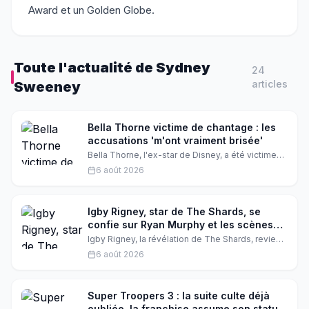
Award et un Golden Globe.
Toute l'actualité de
Sydney
24
article
s
Sweeney
Bella Thorne victime de chantage : les
accusations 'm'ont vraiment brisée'
Bella Thorne, l'ex-star de Disney, a été victime
d'un chantage en 2019. Les accusations qui ont
6 août 2026
suivi l'ont profondément affectée. Découvrez
son histoire et les enseignements qu'elle en a
tirés.
Igby Rigney, star de The Shards, se
confie sur Ryan Murphy et les scènes
de sexe
Igby Rigney, la révélation de The Shards, revient
sur sa rencontre avec Ryan Murphy, ses scènes
6 août 2026
intimes et son épuisement après une tournée
mondiale. Il confie n'avoir jamais rencontré Bret
Easton Ellis, l'auteur du roman adapté.
Super Troopers 3 : la suite culte déjà
oubliée, la franchise assume son statut