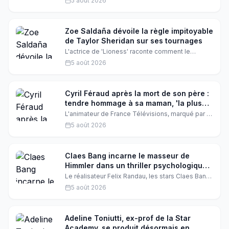
5 août 2026
discrète de vendeuse à Madrid. Un uniforme
impeccable, des journées épuisantes, et un
destin qui bascule le jour où Cristiano Ronaldo
pousse la porte de sa boutique.
Zoe Saldaña dévoile la règle impitoyable
de Taylor Sheridan sur ses tournages
L'actrice de 'Lioness' raconte comment le
créateur de 'Yellowstone' met ses acteurs au
5 août 2026
défi : soit tu te donnes à fond, soit tu quittes le
plateau. Une philosophie brutale qui la fascine.
Cyril Féraud après la mort de son père :
tendre hommage à sa maman, 'la plus
belle du monde'
L'animateur de France Télévisions, marqué par la
disparition de son père, se ressource auprès de
5 août 2026
sa mère. Sur Instagram, il a publié un adorable
cliché pour son anniversaire, accompagné d'un
message plein d'amour et d'émotion.
Claes Bang incarne le masseur de
Himmler dans un thriller psychologique
à Locarno
Le réalisateur Felix Randau, les stars Claes Bang,
Valerie Pachner et Susanne Wuest dévoilent les
5 août 2026
coulisses de 'I Is Another', un film qui explore la
vérité, l'ego et la soif de reconnaissance à
travers l'histoire méconnue du masseur
d'Heinrich Himmler.
Adeline Toniutti, ex-prof de la Star
Academy, se produit désormais en