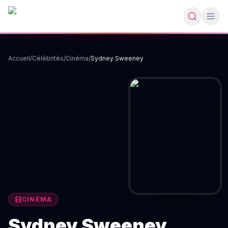
Accueil
/
Célébrités
/
Cinéma
/
Sydney Sweeney
CINÉMA
Sydney Sweeney