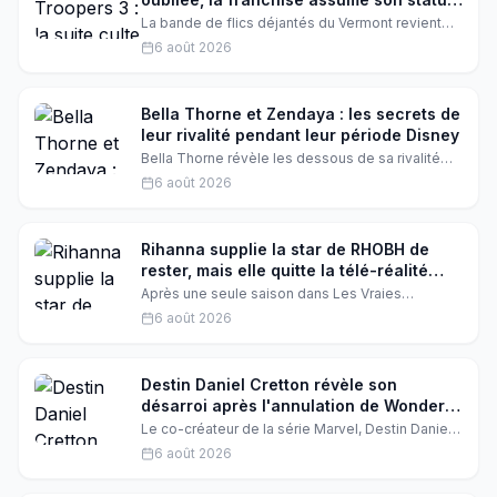
culte
La bande de flics déjantés du Vermont revient
dans Super Troopers 3, mais cette fois, pas de
6 août 2026
crowdfunding record ni de folie : le film enchaîne
les gags sans renouveler la formule. Une suite
qui assume son statut culte, mais qui laisse les
fans sur leur faim.
Bella Thorne et Zendaya : les secrets de
leur rivalité pendant leur période Disney
Bella Thorne révèle les dessous de sa rivalité
avec Zendaya pendant leur période Disney. Les
6 août 2026
deux actrices étaient au sommet de leur gloire
sur le réseau Disney, mais derrière les caméras,
les choses n'étaient pas toujours faciles.
Découvrez ce qui s'est vraiment passé entre ces
Rihanna supplie la star de RHOBH de
deux stars de Disney.
rester, mais elle quitte la télé-réalité
après une saison
Après une seule saison dans Les Vraies
Housewives de Beverly Hills, la nouvelle recrue a
6 août 2026
annoncé son départ, malgré les supplications de
Rihanna. Elle veut se concentrer sur sa vie déjà
bien remplie. Découvrez les coulisses de cette
décision qui a secoué la télé-réalité américaine.
Destin Daniel Cretton révèle son
désarroi après l'annulation de Wonder
Man
Le co-créateur de la série Marvel, Destin Daniel
Cretton, exprime son incompréhension et sa
6 août 2026
déception après l'annulation soudaine de
Wonder Man. Découvrez les détails de cette