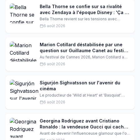
décision surprise et les réactions qui
s'ensuivent.
Bella Thorne se confie sur sa rivalité
avec Zendaya à l'époque Disney : 'Ça a
été assez dur'
Bella Thorne revient sur les tensions avec
Zendaya pendant le tournage de Shake It Up.
6 août 2026
Les deux actrices, poussées à la rivalité par
Disney, ont finalement trouvé un terrain
d'entente. Une histoire d'amitié et de
réconciliation qui émeut les fans.
Marion Cotillard déstabilisée par une
question sur Guillaume Canet au festival
de Cannes
Au festival de Cannes 2026, Marion Cotillard a
été complètement déstabilisée lors d'une
6 août 2026
interview pour le film Karma de Guillaume Canet.
L'actrice, qui tournait encore avec son ex-
compagnon, a eu du mal à s'exprimer,
provoquant un malaise palpable.
Sigurjón Sighvatsson sur l'avenir du
cinéma
Le producteur de 'Wild at Heart' et 'Basquiat'
partage ses pensées sur l'industrie
6 août 2026
cinématographique. Il évoque l'impact de Netflix
et l'évolution des festivals de cinéma.
Georgina Rodriguez avant Cristiano
Ronaldo : la vendeuse Gucci qui cachait
une vie de sacrifices
Avant de devenir l'influenceuse glamour que l'on
connaît, Georgina Rodriguez menait une vie