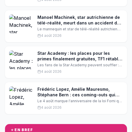
avec Chris Hughes, expliquant pourquoi elle se
définissait comme lesbienne et comment son
amour pour lui a fait évoluer sa vision.
Manoel Machinek, star autrichienne de
télé-réalité, meurt dans un accident de
voiture à 37 ans
Le mannequin et star de télé-réalité autrichien
Manoel Machinek est décédé à 37 ans des
4 août 2026
suites d'un accident de la route. Une disparition
brutale qui bouleverse ses proches et ses fans.
Star Academy : les places pour les
primes finalement gratuites, TF1 rétablit
la vérité
Les fans de la Star Academy peuvent souffler :
malgré les rumeurs insistantes, l'accès aux
4 août 2026
primes reste totalement gratuit. TF1 dément
formellement tout projet de billetterie payante et
rassure les téléspectateurs.
Frédéric Lopez, Amélie Mauresmo,
Stéphane Bern : ces coming-outs qui
ont bouleversé les fans
Le 4 août marque l'anniversaire de la loi Forni qui
a dépénalisé l'homosexualité en France en 1982.
4 août 2026
L'occasion de revenir sur les déclarations
courageuses de Frédéric Lopez, Amélie
Mauresmo et Stéphane Bern, des stars qui ont
ému leurs admirateurs en révélant leur
orientation sexuelle.
⭐ EN BREF