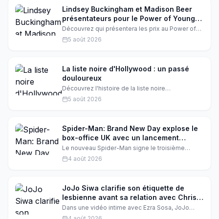
en extase. Découvrez ce moment magique qui
mêle football, amitié et pop culture.
Lindsey Buckingham et Madison Beer
présentateurs pour le Power of Young
Hollywood
Découvrez qui présentera les prix au Power of
Young Hollywood cette année. Lindsey
5 août 2026
Buckingham et Madison Beer sont parmi les
présentateurs annoncés.
La liste noire d'Hollywood : un passé
douloureux
Découvrez l'histoire de la liste noire
d'Hollywood, un épisode sombre de l'histoire du
5 août 2026
cinéma américain. Une nouvelle rétrospective au
Festival de Locarno explore ce passé
douloureux.
Spider-Man: Brand New Day explose le
box-office UK avec un lancement
historique à 36,4 millions de livres
Le nouveau Spider-Man signe le troisième
meilleur démarrage de l'histoire au Royaume-Uni
4 août 2026
et en Irlande, avec 36,4 millions de livres
récoltés en un week-end. Un triomphe qui place
le héros de Sony aux côtés des plus grands
blockbusters de tous les temps.
JoJo Siwa clarifie son étiquette de
lesbienne avant sa relation avec Chris
Hughes
Dans une vidéo intime avec Ezra Sosa, JoJo
Siwa revient sur son coming-out et sa relation
4 août 2026