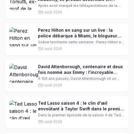
camping : l'incroyable reconversion
Après avoir marqué les téléspectateurs de la
Star Academy, Adeline Toniutti surprend en
5 août 2026
choisissant un cadre bien différent de la scène
parisienne. La coach vocale de Pierre Garnier et
Helena Bailly s'apprête à chanter dans un
camping en Bretagne, une reconversion qui
Perez Hilton en sang sur un live : la
émeut ses fans.
police débarque à Miami, le blogueur
hospitalisé
Scène terrifiante cette semaine : Perez Hilton a
été filmé couvert de sang, semblant se mutiler
5 août 2026
en direct. Les autorités ont été dépêchées à son
domicile de Miami. Le célèbre blogueur a été
transporté à l'hôpital, suscitant une vague
d'inquiétude chez ses fans.
David Attenborough, centenaire et deux
fois nommé aux Emmy : l'incroyable
consécration du naturaliste préféré des
À 100 ans passés, David Attenborough vit un
Français
rêve éveillé : deux nominations aux Emmy
5 août 2026
Awards pour sa narration exceptionnelle. Le
documentaire 'Ocean' réalisé par Keith Scholey
le propulse au sommet, une consécration
émouvante pour une légende vivante.
Ted Lasso saison 4 : le clin d'œil
envoûtant à Taylor Swift dans le premier
épisode
Dans le premier épisode de la saison 4 de Ted
Lasso, Rebecca Welton brille de mille feux,
5 août 2026
littéralement. Hannah Waddingham rend un
hommage éclatant à Taylor Swift, et les fans sont