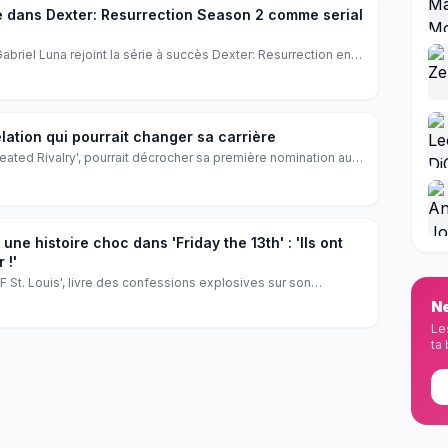
 dans Dexter: Resurrection Season 2 comme serial
Gabriel Luna rejoint la série à succès Dexter: Resurrection en
s The Sleepy‑Eyed Stranger. Ce nouveau méchant va mettre à
el C. Hall. Les fans de la série attendent déjà l’affrontement
es écrans.
élation qui pourrait changer sa carrière
'Heated Rivalry', pourrait décrocher sa première nomination aux
 cache derrière cette révélation ?
 une histoire choc dans 'Friday the 13th' : 'Ils ont
 !'
TF St. Louis', livre des confessions explosives sur son
the 13th'. Découvrez les révélations choc de la comédienne à
Ne
ue et de sa carrière fulgurante.
Le
ta 