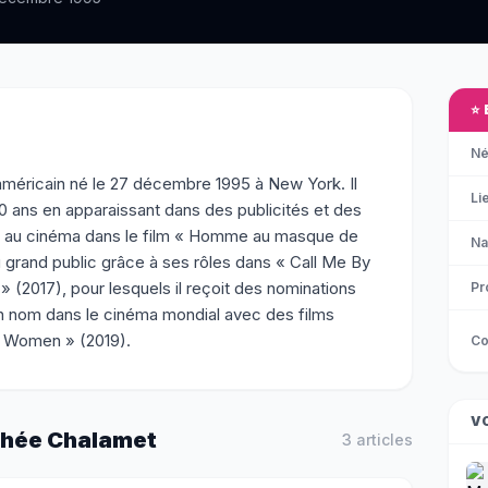
⭐
Né
méricain né le 27 décembre 1995 à New York. Il
Li
0 ans en apparaissant dans des publicités et des
uts au cinéma dans le film « Homme au masque de
Na
 du grand public grâce à ses rôles dans « Call Me By
 (2017), pour lesquels il reçoit des nominations
Pr
 un nom dans le cinéma mondial avec des films
e Women » (2019).
Co
V
hée Chalamet
3
article
s