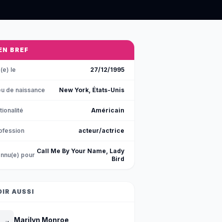
 EN BREF
(e) le
27/12/1995
eu de naissance
New York, États-Unis
tionalité
Américain
ofession
acteur/actrice
Call Me By Your Name, Lady
nnu(e) pour
Bird
OIR AUSSI
Marilyn Monroe