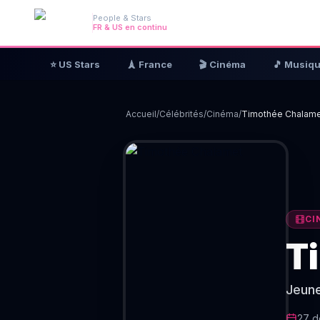
People & Stars
FR & US en continu
⭐ US Stars
🗼 France
🎬 Cinéma
🎵 Musiq
Accueil
/
Célébrités
/
Cinéma
/
Timothée Chalam
CI
T
Jeune
27 d