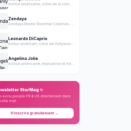
Actrice américaine, icône de la comédie et de la sensualité des années 1950.
Zendaya
Zendaya Maree Stoermer Coleman, née le 1er septembre 1996 à Oakland en Californie, est une actrice et chanteuse américaine.
Leonardo DiCaprio
Acteur américain, icône de Hollywood, récompensé par un Oscar
Angelina Jolie
Actrice américaine, réalisatrice et militante des droits de l'homme
wsletter StarMag ✨
s exclu people FR & US directement dans
boîte mail.
S'inscrire gratuitement →