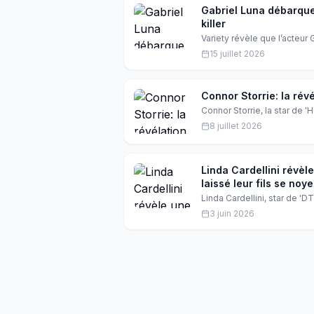
Gabriel Luna débarque
killer
Variety révèle que l’acteur 
tant que Ray Ballard, alia
15 juillet 2026
l’épreuve le retour de Micha
qui promet de faire vibrer l
Connor Storrie: la rév
Connor Storrie, la star de 
Emmy. Mais qu'est-ce qui se
8 juillet 2026
Linda Cardellini révèle
laissé leur fils se noyer
Linda Cardellini, star de 'D
nouveau rôle dans 'Friday 
3 juin 2026
propos de ce projet horrifiq