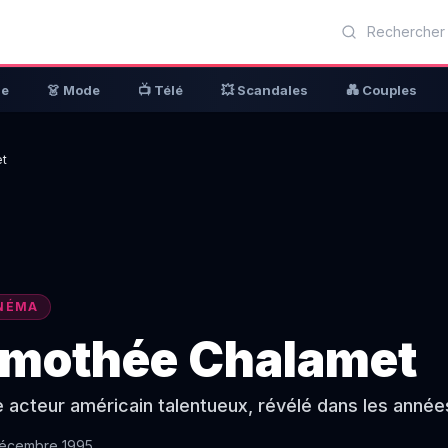
ue
👗 Mode
📺 Télé
💥 Scandales
💑 Couples
et
NÉMA
imothée Chalamet
 acteur américain talentueux, révélé dans les année
écembre 1995