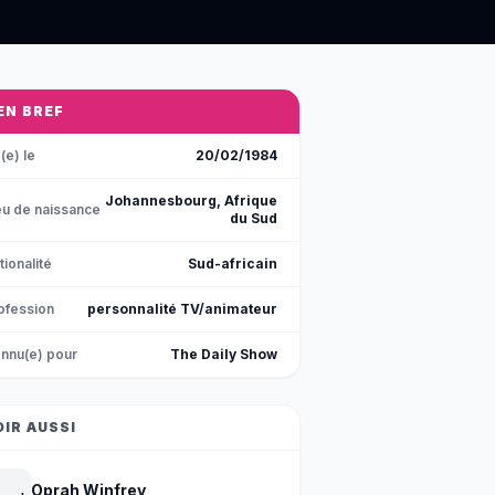
 EN BREF
(e) le
20/02/1984
Johannesbourg, Afrique
eu de naissance
du Sud
tionalité
Sud-africain
ofession
personnalité TV/animateur
nnu(e) pour
The Daily Show
OIR AUSSI
Oprah Winfrey