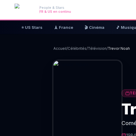
People & Stars
FR & US en continu
⭐ US Stars
🗼 France
🎬 Cinéma
🎵 Musiq
Accueil
/
Célébrités
/
Télévision
/
Trevor Noah
TÉ
T
Coméd
1984