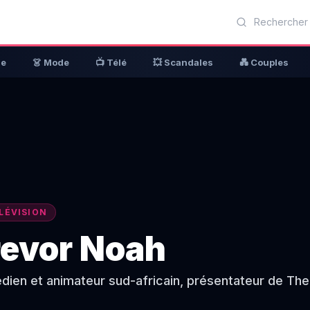
ue
👗 Mode
📺 Télé
💥 Scandales
💑 Couples
LÉVISION
revor Noah
ien et animateur sud-africain, présentateur de The