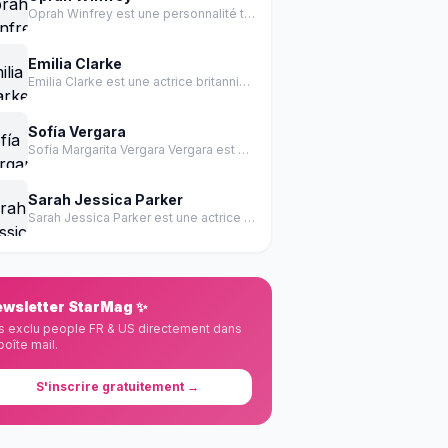
Oprah Winfrey est une personnalité télévisée et animatrice américaine née le 29 janvier 1954 à Kosciusko, Mississippi.
Emilia Clarke
Emilia Clarke est une actrice britannique née le 26 octobre 1986 à Londres.
Sofía Vergara
Sofía Margarita Vergara Vergara est une actrice colombienne et personnalité TV américaine.
Sarah Jessica Parker
Sarah Jessica Parker est une actrice et productrice américaine née le 25 février 1965 à Nelsonville, Ohio.
wsletter StarMag ✨
s exclu people FR & US directement dans
boîte mail.
S'inscrire gratuitement →