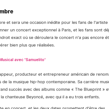
embre
re et sera une occasion inédite pour les fans de l'artiste
 donner un concert exceptionnel à Paris, et les fans sont dé
endroit exact où se déroulera le concert n'a pas encore é
érer bien plus que réalisées.
usical avec 'Samuelito'
rappeur, producteur et entrepreneur américain de renom. 
ts de la musique hip-hop contemporaine. Sa carrière musi
grand succès avec des albums comme « The Blueprint » e
a chanteuse Beyoncé, avec qui il a eu trois enfants.
iste en concert, et les deux dates promettent d'être des