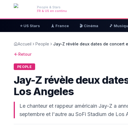
People & Stars
FR & US en continu
⭐ US Stars
🗼 France
🎬 Cinéma
🎵 Musiq
Accueil
People
Jay-Z révèle deux dates de concert 
Retour
PEOPLE
Jay-Z révèle deux dates
Los Angeles
Le chanteur et rappeur américain Jay-Z a anno
septembre et l'autre au SoFi Stadium de Los 