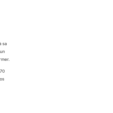
à sa
 un
rmer.
 70
Los