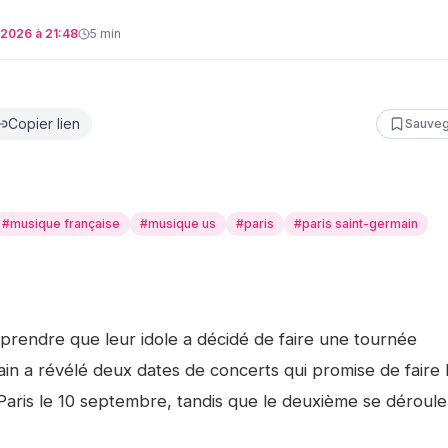
et 2026 à 21:48
5
min
Copier lien
Sauveg
#
musique française
#
musique us
#
paris
#
paris saint-germain
apprendre que leur idole a décidé de faire une tournée
ain a révélé deux dates de concerts qui promise de faire 
à Paris le 10 septembre, tandis que le deuxième se déroule