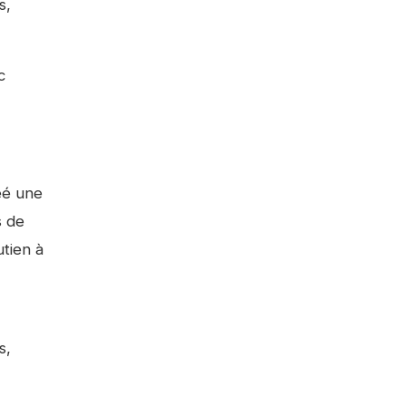
s,
c
éé une
s de
tien à
s,