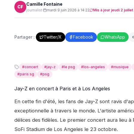
Camille Fontaine
CF
journalist
·
mardi 9 juin 2026 à 14:22
Mis à jour
jeudi 2 juill
Partager :
Twitter/X
Facebook
WhatsApp
#
concert
#
jay-z
#
le psg
#
los-angeles
#
musique
#
paris sg
#
psg
Jay-Z en concert à Paris et à Los Angeles
En cette fin d'été, les fans de Jay-Z sont ravis d'
exceptionnelle à travers le monde. L'artiste améric
délices des fidèles. Le premier concert aura lieu 
SoFi Stadium de Los Angeles le 23 octobre.