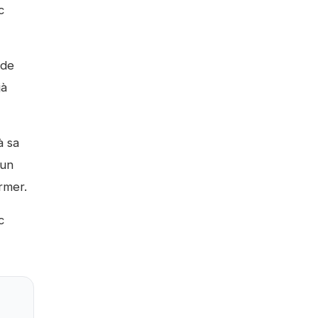
c
 de
jà
à sa
 un
rmer.
c