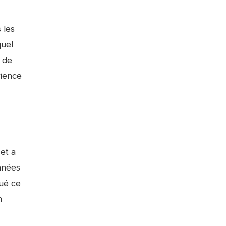
 les
quel
 de
rience
et a
années
oué ce
n