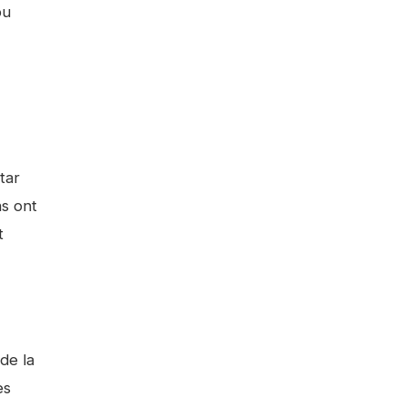
pu
tar
s ont
t
de la
es