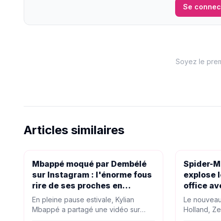
Se connec
Soyez le prem
Articles similaires
PEOPLE
PEOPLE
Mbappé moqué par Dembélé
Spider-M
sur Instagram : l'énorme fous
explose l
rire de ses proches en
office av
vacances
Zendaya
En pleine pause estivale, Kylian
Le nouveau
Mbappé a partagé une vidéo sur
Holland, Ze
Instagram qui a déclenché une
réalise le p