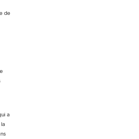
le de
de
s
qui a
 la
ins