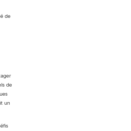
lé de
rtager
els de
ques
it un
éfis