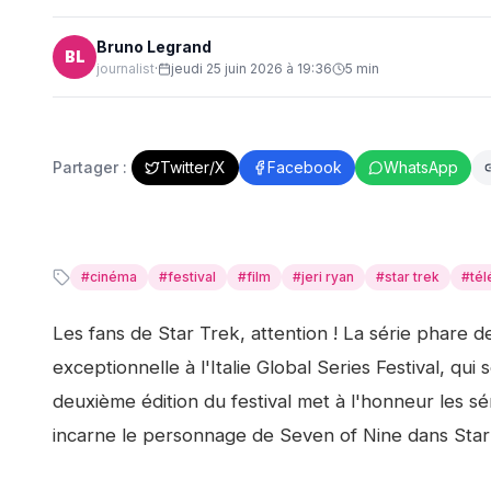
Bruno Legrand
BL
journalist
·
jeudi 25 juin 2026 à 19:36
5
min
Partager :
Twitter/X
Facebook
WhatsApp
#
cinéma
#
festival
#
film
#
jeri ryan
#
star trek
#
tél
Les fans de Star Trek, attention ! La série phare d
exceptionnelle à l'Italie Global Series Festival, qui 
deuxième édition du festival met à l'honneur les séri
incarne le personnage de Seven of Nine dans Star T