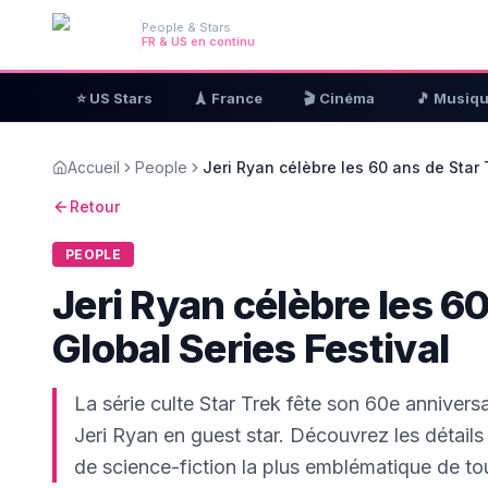
People & Stars
FR & US en continu
⭐ US Stars
🗼 France
🎬 Cinéma
🎵 Musiq
Accueil
People
Jeri Ryan célèbre les 60 ans de Star T
Retour
PEOPLE
Jeri Ryan célèbre les 60 
Global Series Festival
La série culte Star Trek fête son 60e anniversa
Jeri Ryan en guest star. Découvrez les détail
de science-fiction la plus emblématique de to