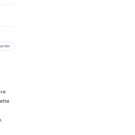
arder
ère
Cette
.