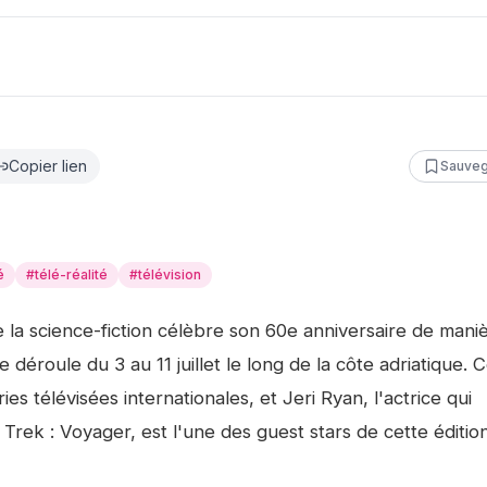
Copier lien
Sauveg
é
#
télé-réalité
#
télévision
e la science-fiction célèbre son 60e anniversaire de mani
se déroule du 3 au 11 juillet le long de la côte adriatique. 
es télévisées internationales, et Jeri Ryan, l'actrice qui
rek : Voyager, est l'une des guest stars de cette édition