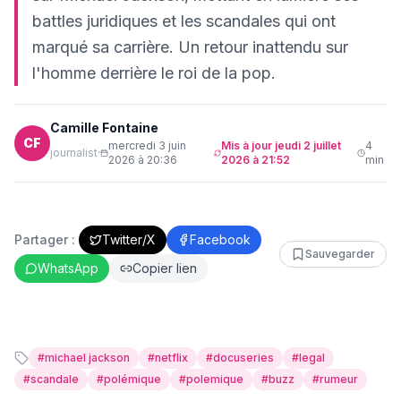
battles juridiques et les scandales qui ont
marqué sa carrière. Un retour inattendu sur
l'homme derrière le roi de la pop.
Camille Fontaine
CF
mercredi 3 juin
Mis à jour
jeudi 2 juillet
4
journalist
·
2026 à 20:36
2026 à 21:52
min
Partager :
Twitter/X
Facebook
Sauvegarder
WhatsApp
Copier lien
#
michael jackson
#
netflix
#
docuseries
#
legal
#
scandale
#
polémique
#
polemique
#
buzz
#
rumeur