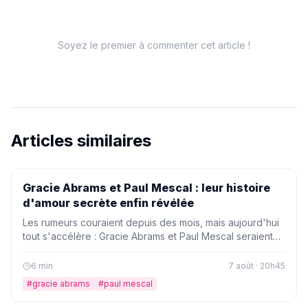
Soyez le premier à commenter cet article !
Articles similaires
PEOPLE
Gracie Abrams et Paul Mescal : leur histoire
d'amour secrète enfin révélée
Les rumeurs couraient depuis des mois, mais aujourd'hui
tout s'accélère : Gracie Abrams et Paul Mescal seraient
officiellement en couple. Retour sur une romance qui fait
vibrer Hollywood et la planète pop.
6
min
7 août · 20h45
#
gracie abrams
#
paul mescal