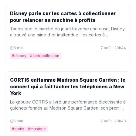
PEOPLE
Disney parie sur les cartes à collectionner
pour relancer sa machine à profits
Tandis que le marché du jouet traverse une crise, Disney
a trouvé une mine d'or inattendue : les cartes à
collectionner. De Topps à Lorcana, le géant transforme la
nostalgie en machine à cash, et les fans sont prêts à tout
6
min
7 août · 20h44
pour mettre la main sur leurs personnages préférés.
#
disney
#
cartecollection
PEOPLE
CORTIS enflamme Madison Square Garden : le
concert qui a fait lâcher les téléphones à New
York
Le groupe CORTIS a livré une performance électrisante à
guichets fermés au Madison Square Garden, son premier
concert solo aux États-Unis. Entre demandes de
déconnexion, moments de grâce et setlist impeccable,
5
min
7 août · 20h43
retour sur une soirée qui restera dans les annales du
#
cortis
#
musique
rock.