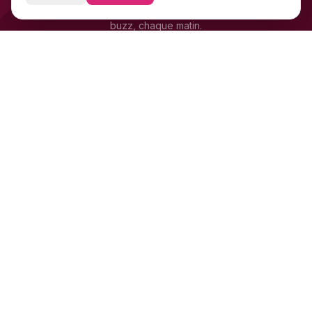
Stars, scandales, mode, cinéma — les news people qui font le
buzz, chaque matin.
+4 200 supporters
déjà abonnés · Gratuit · 0 spam
LB
OM
SR
FR
S'inscrire
Star
Mag
L'actualité people FR & US en continu :
célébrités, scandales, mode, cinéma et