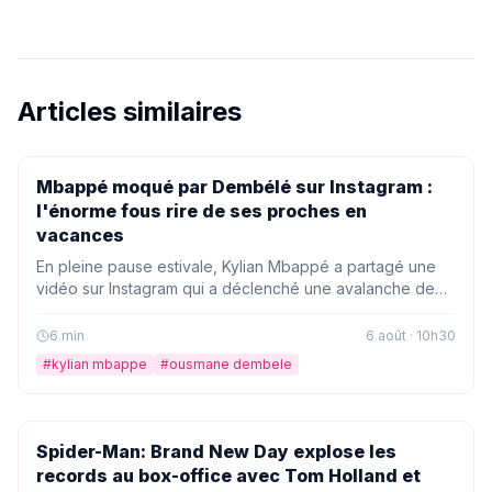
Articles similaires
PEOPLE
Mbappé moqué par Dembélé sur Instagram :
l'énorme fous rire de ses proches en
vacances
En pleine pause estivale, Kylian Mbappé a partagé une
vidéo sur Instagram qui a déclenché une avalanche de
réactions, dont celle d'Ousmane Dembélé. Ses proches
n'ont pas manqué de le taquiner, transformant ce moment
6
min
6 août · 10h30
en véritable fous rire collectif.
#
kylian mbappe
#
ousmane dembele
PEOPLE
Spider-Man: Brand New Day explose les
records au box-office avec Tom Holland et