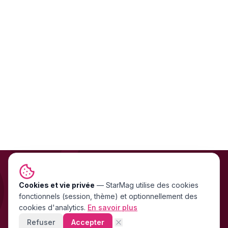
Cookies et vie privée
NEWSLETTER GRATUITE
—
StarMag
utilise des cookies
fonctionnels (session, thème) et optionnellement des
Les exclu people FR & US
cookies d'analytics.
En savoir plus
directement dans ta boîte mail
Refuser
Accepter