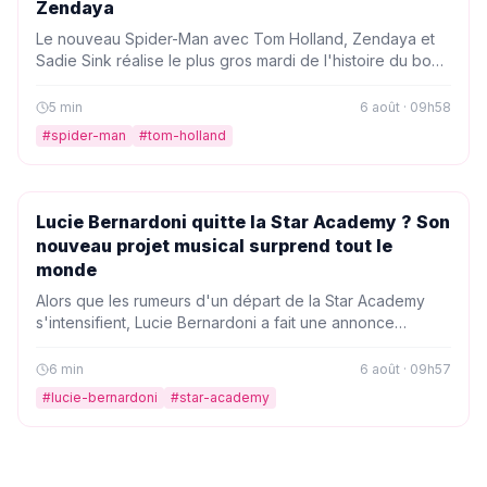
Zendaya
Le nouveau Spider-Man avec Tom Holland, Zendaya et
Sadie Sink réalise le plus gros mardi de l'histoire du box-
office. Un exploit qui confirme l'engouement phénoménal
autour du film de Sony.
5
min
6 août · 09h58
#
spider-man
#
tom-holland
PEOPLE
Lucie Bernardoni quitte la Star Academy ? Son
nouveau projet musical surprend tout le
monde
Alors que les rumeurs d'un départ de la Star Academy
s'intensifient, Lucie Bernardoni a fait une annonce
inattendue. Elle dévoile un projet musical très attendu qui
pourrait bien tout changer. On vous raconte tout.
6
min
6 août · 09h57
#
lucie-bernardoni
#
star-academy