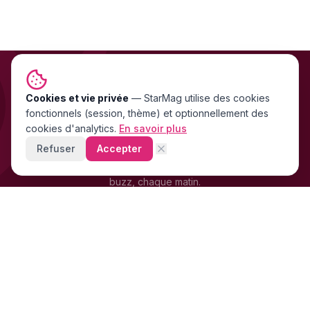
Cookies et vie privée
NEWSLETTER GRATUITE
—
StarMag
utilise des cookies
fonctionnels (session, thème) et optionnellement des
Les exclu people FR & US
cookies d'analytics.
En savoir plus
directement dans ta boîte mail
Refuser
Accepter
Stars, scandales, mode, cinéma — les news people qui font le
buzz, chaque matin.
+4 200 supporters
déjà abonnés · Gratuit · 0 spam
LB
OM
SR
FR
S'inscrire