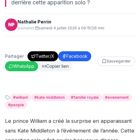
derrière cette apparition solo ?
Nathalie Perrin
NP
journalist
·
samedi 4 juillet 2026 à 09:15
6
min
Partager :
Twitter/X
Facebook
Sauvegarder
WhatsApp
Copier lien
#
william
#
kate middleton
#
famille royale
#
evenement
#
people
Le prince William a créé la surprise en apparaissant
sans Kate Middleton à l’événement de l’année. Cette