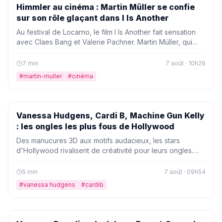
PEOPLE
Himmler au cinéma : Martin Müller se confie
sur son rôle glaçant dans I Is Another
Au festival de Locarno, le film I Is Another fait sensation
avec Claes Bang et Valerie Pachner. Martin Müller, qui
incarne Heinrich Himmler, se livre sur ce rôle terrifiant,
tandis que le réalisateur Felix Randau répond aux
7
min
7 août · 10h26
critiques.
#
martin-muller
#
cinéma
PEOPLE
Vanessa Hudgens, Cardi B, Machine Gun Kelly
: les ongles les plus fous de Hollywood
Des manucures 3D aux motifs audacieux, les stars
d'Hollywood rivalisent de créativité pour leurs ongles.
Vanessa Hudgens, Cardi B, Machine Gun Kelly et Dove
Cameron ont toutes surpris leurs fans avec des talons
5
min
7 août · 09h54
spectaculaires. Découvrez les looks les plus
#
vanessa hudgens
#
cardib
extravagants qui ont fait vibrer la planète mode.
PEOPLE