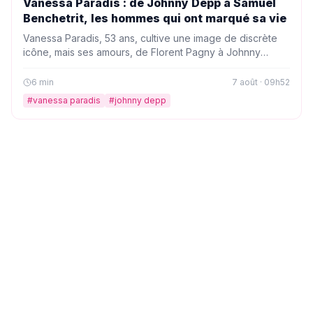
Vanessa Paradis : de Johnny Depp à Samuel
Benchetrit, les hommes qui ont marqué sa vie
Vanessa Paradis, 53 ans, cultive une image de discrète
icône, mais ses amours, de Florent Pagny à Johnny
Depp, ont souvent enflammé les projecteurs. À l'heure
de sa rupture apaisée avec Samuel Benchetrit, chaque
6
min
7 août · 09h52
histoire prend une résonance nouvelle dans la trajectoire
#
vanessa paradis
#
johnny depp
intime de l'artiste.