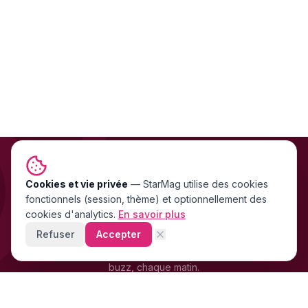
Cookies et vie privée
NEWSLETTER GRATUITE
—
StarMag
utilise des cookies
fonctionnels (session, thème) et optionnellement des
Les exclu people FR & US
cookies d'analytics.
En savoir plus
directement dans ta boîte mail
Refuser
Accepter
Stars, scandales, mode, cinéma — les news people qui font le
buzz, chaque matin.
+4 200 supporters
déjà abonnés · Gratuit · 0 spam
LB
OM
SR
FR