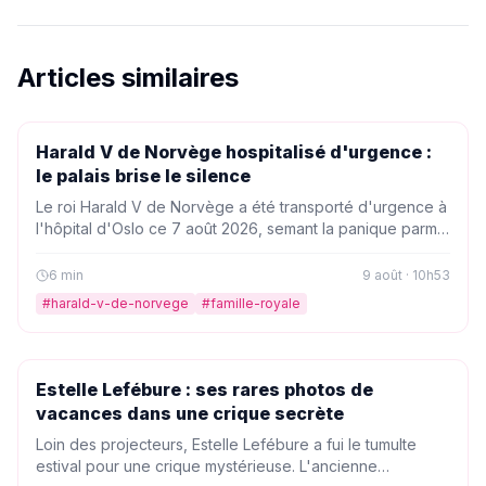
Articles similaires
PEOPLE
Harald V de Norvège hospitalisé d'urgence :
le palais brise le silence
Le roi Harald V de Norvège a été transporté d'urgence à
l'hôpital d'Oslo ce 7 août 2026, semant la panique parmi
les royalistes. Le palais a finalement publié un
communiqué pour rassurer sur l'état de santé du
6
min
9 août · 10h53
souverain de 89 ans.
#
harald-v-de-norvege
#
famille-royale
PEOPLE
Estelle Lefébure : ses rares photos de
vacances dans une crique secrète
Loin des projecteurs, Estelle Lefébure a fui le tumulte
estival pour une crique mystérieuse. L'ancienne