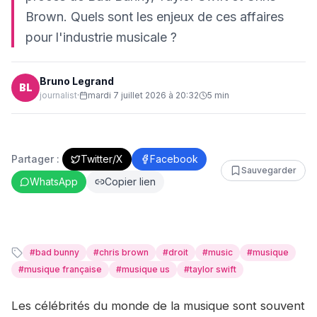
Brown. Quels sont les enjeux de ces affaires
pour l'industrie musicale ?
Bruno Legrand
BL
journalist
·
mardi 7 juillet 2026 à 20:32
5
min
Partager :
Twitter/X
Facebook
Sauvegarder
WhatsApp
Copier lien
#
bad bunny
#
chris brown
#
droit
#
music
#
musique
#
musique française
#
musique us
#
taylor swift
Les célébrités du monde de la musique sont souvent