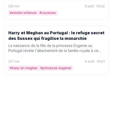
compagne de David Hallyday a partagé de rares clichés
de ce refuge paradisiaque, suscitant l'admiration de ses
6
min
9 août · 10h22
abonnés.
#
estelle-lefebure
#
vacances
PEOPLE
Harry et Meghan au Portugal : le refuge secret
des Sussex qui fragilise la monarchie
La naissance de la fille de la princesse Eugenie au
Portugal révèle l'attachement de la famille royale à ce
pays, où Harry et Meghan ont aussi leurs habitudes. Un
choix qui éloigne encore plus les Sussex du clan
7
min
9 août · 10h21
Windsor et interroge sur leur avenir.
#
harry-et-meghan
#
princesse-eugenie