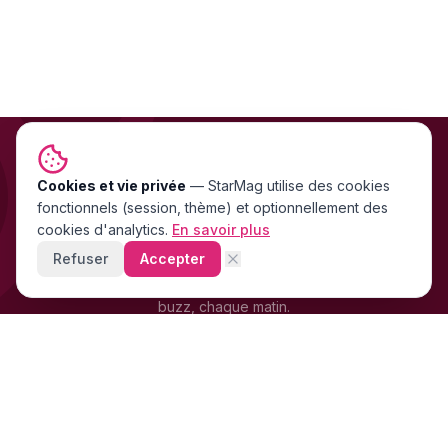
Cookies et vie privée
NEWSLETTER GRATUITE
—
StarMag
utilise des cookies
fonctionnels (session, thème) et optionnellement des
Les exclu people FR & US
cookies d'analytics.
En savoir plus
directement dans ta boîte mail
Refuser
Accepter
Stars, scandales, mode, cinéma — les news people qui font le
buzz, chaque matin.
+4 200 supporters
déjà abonnés · Gratuit · 0 spam
LB
OM
SR
FR
S'inscrire