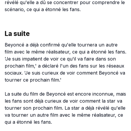
révélé qu'elle a dû se concentrer pour comprendre le
scénario, ce qui a étonné les fans.
La suite
Beyoncé a déjà confirmé qu'elle tournera un autre
film avec le même réalisateur, ce qui a étonné les fans.
'Je suis impatient de voir ce qu'il va faire dans son
prochain film,' a déclaré l'un des fans sur les réseaux
sociaux. 'Je suis curieux de voir comment Beyoncé va
tourner ce prochain film.'
La suite du film de Beyoncé est encore inconnue, mais
les fans sont déjà curieux de voir comment la star va
tourner son prochain film. La star a déjà révélé qu'elle
va tourner un autre film avec le même réalisateur, ce
qui a étonné les fans.