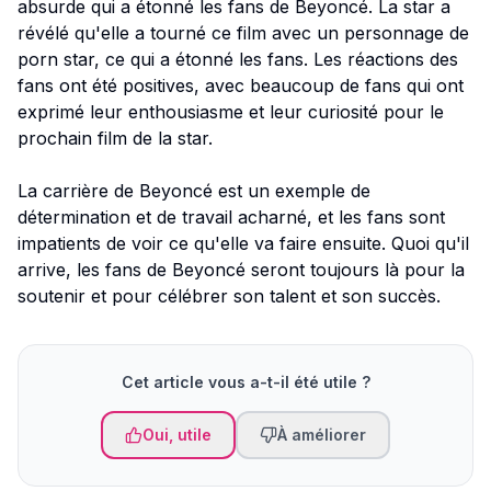
absurde qui a étonné les fans de Beyoncé. La star a
révélé qu'elle a tourné ce film avec un personnage de
porn star, ce qui a étonné les fans. Les réactions des
fans ont été positives, avec beaucoup de fans qui ont
exprimé leur enthousiasme et leur curiosité pour le
prochain film de la star.
La carrière de Beyoncé est un exemple de
détermination et de travail acharné, et les fans sont
impatients de voir ce qu'elle va faire ensuite. Quoi qu'il
arrive, les fans de Beyoncé seront toujours là pour la
soutenir et pour célébrer son talent et son succès.
Cet article vous a-t-il été utile ?
Oui, utile
À améliorer