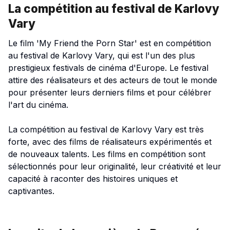
La compétition au festival de Karlovy
Vary
Le film 'My Friend the Porn Star' est en compétition
au festival de Karlovy Vary, qui est l'un des plus
prestigieux festivals de cinéma d'Europe. Le festival
attire des réalisateurs et des acteurs de tout le monde
pour présenter leurs derniers films et pour célébrer
l'art du cinéma.
La compétition au festival de Karlovy Vary est très
forte, avec des films de réalisateurs expérimentés et
de nouveaux talents. Les films en compétition sont
sélectionnés pour leur originalité, leur créativité et leur
capacité à raconter des histoires uniques et
captivantes.