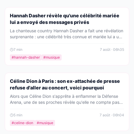
PEOPLE
Hannah Dasher révèle qu'une célébrité mariée
lui a envoyé des messages privés
La chanteuse country Hannah Dasher a fait une révélation
surprenante : une célébrité très connue et mariée lui a un
jour glissé dans ses DM. Elle explique comment sa foi
chrétienne l'a aidée à résister à ces avances.
7
min
7 août · 06h35
#
hannah-dasher
#
musique
PEOPLE
Céline Dion à Paris : son ex-attachée de presse
refuse d'aller au concert, voici pourquoi
Alors que Céline Dion s'apprête à enflammer la Défense
Arena, une de ses proches révèle qu'elle ne compte pas
assister au spectacle. Une décision surprenante qui cache
peut-être une histoire personnelle...
5
min
7 août · 06h04
#
celine-dion
#
musique