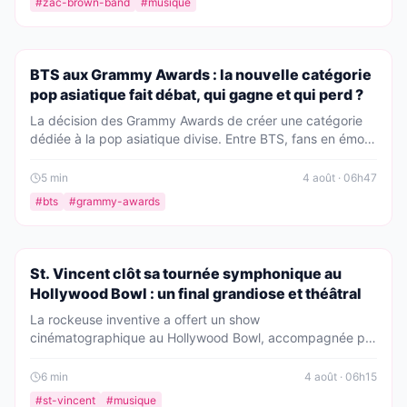
#
zac-brown-band
#
musique
l'histoire ».
PEOPLE
BTS aux Grammy Awards : la nouvelle catégorie
pop asiatique fait débat, qui gagne et qui perd ?
La décision des Grammy Awards de créer une catégorie
dédiée à la pop asiatique divise. Entre BTS, fans en émoi
et artistes concernés, on vous dit tout sur les gagnants et
les perdants de cette polémique qui secoue l'industrie
5
min
4 août · 06h47
musicale.
#
bts
#
grammy-awards
PEOPLE
St. Vincent clôt sa tournée symphonique au
Hollywood Bowl : un final grandiose et théâtral
La rockeuse inventive a offert un show
cinématographique au Hollywood Bowl, accompagnée par
l'orchestre. Une clôture de tournée qui a transformé sa
discographie en expérience théâtrale inoubliable, sous les
6
min
4 août · 06h15
étoiles de Los Angeles.
#
st-vincent
#
musique