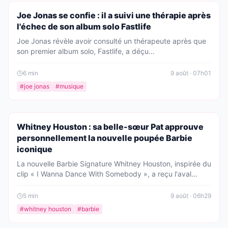
PEOPLE
Joe Jonas se confie : il a suivi une thérapie après
l'échec de son album solo Fastlife
Joe Jonas révèle avoir consulté un thérapeute après que
son premier album solo, Fastlife, a déçu
commercialement. Une introspection douloureuse mais
libératrice pour l'artiste, qui revient sur cette période
6
min
9 août · 07h01
difficile et sur la pression du succès.
#
joe jonas
#
musique
PEOPLE
Whitney Houston : sa belle-sœur Pat approuve
personnellement la nouvelle poupée Barbie
iconique
La nouvelle Barbie Signature Whitney Houston, inspirée du
clip « I Wanna Dance With Somebody », a reçu l'aval
personnel de Pat Houston, la belle-sœur de la star. Un
hommage vibrant à l'icône de la pop, disponible dès
5
min
9 août · 06h29
maintenant.
#
whitney houston
#
barbie