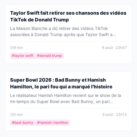
PEOPLE
Taylor Swift fait retirer ses chansons des vidéos
TikTok de Donald Trump
La Maison Blanche a dû retirer des vidéos TikTok
associées à Donald Trump après que Taylor Swift a
revendiqué ses droits musicaux. Des chansons comme
'August' et 'Father Figure' ont été supprimées, et même
6
min
8 août · 23h47
une vidéo sur 'The Fate of Ophelia' a disparu. Une bataille
#
taylor swift
#
donald trump
juridique qui fait grand bruit.
PEOPLE
Super Bowl 2026 : Bad Bunny et Hamish
Hamilton, le pari fou qui a marqué l'histoire
Le réalisateur Hamish Hamilton revient sur le show de la
mi-temps du Super Bowl avec Bad Bunny, un pari
technique risqué sans caméras de secours. Une
performance inoubliable qui restera comme l'une des plus
5
min
8 août · 23h13
importantes de sa carrière.
#
bad-bunny
#
hamish-hamilton