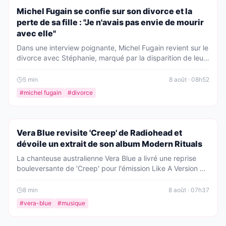
PEOPLE
Michel Fugain se confie sur son divorce et la
perte de sa fille : "Je n'avais pas envie de mourir
avec elle"
Dans une interview poignante, Michel Fugain revient sur le
divorce avec Stéphanie, marqué par la disparition de leur
fille. Il évoque aussi sa nouvelle vie avec sa deuxième
épouse, rencontrée en Corse.
5
min
8 août · 08h52
#
michel fugain
#
divorce
PEOPLE
Vera Blue revisite 'Creep' de Radiohead et
dévoile un extrait de son album Modern Rituals
La chanteuse australienne Vera Blue a livré une reprise
bouleversante de 'Creep' pour l'émission Like A Version de
triple j, avant de présenter 'Maze', un titre inédit issu de
son prochain album Modern Rituals.
8
min
8 août · 07h37
#
vera-blue
#
musique