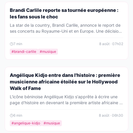
PEOPLE
Brandi Carlile reporte sa tournée européenne :
les fans sous le choc
La star de la country, Brandi Carlile, annonce le report de
ses concerts au Royaume-Uni et en Europe. Une décision
difficile motivée par des 'circonstances personnelles'. Les
fans, partagés entre inquiétude et soutien, devront
7
min
8 août · 07h02
patienter jusqu'au printemps.
#
brandi-carlile
#
musique
PEOPLE
Angélique Kidjo entre dans l'histoire : première
musicienne africaine étoilée sur le Hollywood
Walk of Fame
L'icône béninoise Angélique Kidjo s'apprête à écrire une
page d'histoire en devenant la première artiste africaine à
recevoir son étoile sur le célèbre Hollywood Walk of Fame.
Une consécration émouvante pour celle qui porte la voix
6
min
8 août · 06h30
de l'Afrique aux quatre coins du monde.
#
angelique-kidjo
#
musique