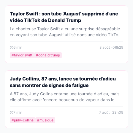
PEOPLE
Taylor Swift : son tube 'August' supprimé d'une
vidéo TikTok de Donald Trump
La chanteuse Taylor Swift a eu une surprise désagréable
en voyant son tube 'August' utilisé dans une vidéo TikTok
de la campagne de Donald Trump. La chanson a depuis
été supprimée. Qu'est-ce qui s'est passé exactement ?
6
min
8 août · 06h29
#
taylor swift
#
donald trump
PEOPLE
Judy Collins, 87 ans, lance sa tournée d'adieu
sans montrer de signes de fatigue
À 87 ans, Judy Collins entame une tournée d'adieu, mais
elle affirme avoir 'encore beaucoup de vapeur dans le
moteur'. L'icône du folk, comparée à Betty White, continue
de se produire avec une énergie contagieuse.
7
min
7 août · 23h09
#
judy-collins
#
musique