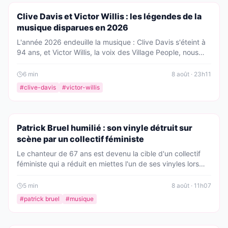
PEOPLE
Clive Davis et Victor Willis : les légendes de la
musique disparues en 2026
L'année 2026 endeuille la musique : Clive Davis s'éteint à
94 ans, et Victor Willis, la voix des Village People, nous
quitte à son tour. Retour sur ces disparitions qui marquent
Hollywood.
6
min
8 août · 23h11
#
clive-davis
#
victor-willis
PEOPLE
Patrick Bruel humilié : son vinyle détruit sur
scène par un collectif féministe
Le chanteur de 67 ans est devenu la cible d'un collectif
féministe qui a réduit en miettes l'un de ses vinyles lors
d'une soirée engagée. Une mise en scène radicale qui
ravive la polémique et fait réagir les fans.
5
min
8 août · 11h07
#
patrick bruel
#
musique