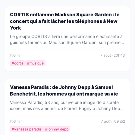
PEOPLE
CORTIS enflamme Madison Square Garden : le
concert qui a fait lâcher les téléphones à New
York
Le groupe CORTIS a livré une performance électrisante à
guichets fermés au Madison Square Garden, son premier
concert solo aux États-Unis. Entre demandes de
déconnexion, moments de grâce et setlist impeccable,
5
min
7 août · 20h43
retour sur une soirée qui restera dans les annales du rock.
#
cortis
#
musique
PEOPLE
Vanessa Paradis : de Johnny Depp à Samuel
Benchetrit, les hommes qui ont marqué sa vie
Vanessa Paradis, 53 ans, cultive une image de discrète
icône, mais ses amours, de Florent Pagny à Johnny Depp,
ont souvent enflammé les projecteurs. À l'heure de sa
rupture apaisée avec Samuel Benchetrit, chaque histoire
6
min
7 août · 09h52
prend une résonance nouvelle dans la trajectoire intime de
#
vanessa paradis
#
johnny depp
l'artiste.