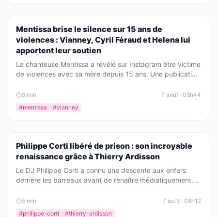
PEOPLE
Mentissa brise le silence sur 15 ans de
violences : Vianney, Cyril Féraud et Helena lui
apportent leur soutien
La chanteuse Mentissa a révélé sur Instagram être victime
de violences avec sa mère depuis 15 ans. Une publication
choc qui a ému Vianney, Cyril Féraud et Helena, venus
rapidement la soutenir.
5
min
7 août · 08h44
#
mentissa
#
vianney
PEOPLE
Philippe Corti libéré de prison : son incroyable
renaissance grâce à Thierry Ardisson
Le DJ Philippe Corti a connu une descente aux enfers
derrière les barreaux avant de renaître médiatiquement.
Dans un témoignage bouleversant, il révèle comment
Thierry Ardisson a été son ange gardien, lui offrant une
5
min
7 août · 08h12
seconde chance que personne n'aurait osé parier.
#
philippe-corti
#
thierry-ardisson