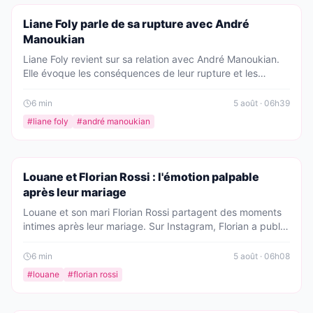
PEOPLE
Liane Foly parle de sa rupture avec André
Manoukian
Liane Foly revient sur sa relation avec André Manoukian.
Elle évoque les conséquences de leur rupture et les
sentiments qui la traversent encore aujourd'hui. Une
histoire d'amour qui a laissé des traces.
6
min
5 août · 06h39
#
liane foly
#
andré manoukian
PEOPLE
Louane et Florian Rossi : l'émotion palpable
après leur mariage
Louane et son mari Florian Rossi partagent des moments
intimes après leur mariage. Sur Instagram, Florian a publié
une vidéo émouvante où il chante avec émotion. Qu'est-
ce qui se passe dans leur vie après cette union ?
6
min
5 août · 06h08
#
louane
#
florian rossi