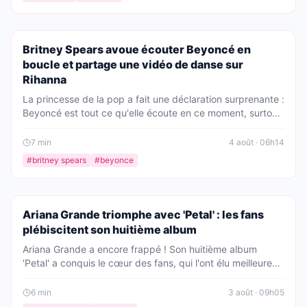
PEOPLE
Britney Spears avoue écouter Beyoncé en
boucle et partage une vidéo de danse sur
Rihanna
La princesse de la pop a fait une déclaration surprenante :
Beyoncé est tout ce qu'elle écoute en ce moment, surtout
son album « naughty ». Britney a également partagé une
vidéo d'elle dansant sur Rihanna, prouvant une fois de
7
min
4 août · 06h14
plus son amour pour la musique des autres stars.
#
britney spears
#
beyonce
PEOPLE
Ariana Grande triomphe avec 'Petal' : les fans
plébiscitent son huitième album
Ariana Grande a encore frappé ! Son huitième album
'Petal' a conquis le cœur des fans, qui l'ont élu meilleure
nouvelle sortie de la semaine avec plus de 41% des voix.
Un succès qui confirme son statut de reine de la pop.
6
min
3 août · 09h05