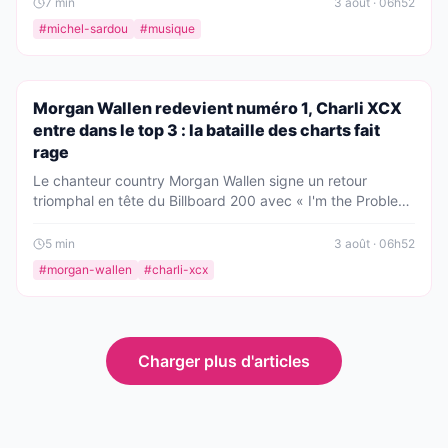
7
min
3 août · 06h52
commerçante locale, un privilège rare qui en dit long sur
#
michel-sardou
#
musique
sa nouvelle vie.
PEOPLE
Morgan Wallen redevient numéro 1, Charli XCX
entre dans le top 3 : la bataille des charts fait
rage
Le chanteur country Morgan Wallen signe un retour
triomphal en tête du Billboard 200 avec « I'm the Problem
», tandis que Charli XCX fait une entrée fracassante à la
troisième place avec son huitième album « Music, Fashion,
5
min
3 août · 06h52
Film ». Une semaine explosive sur la scène musicale
#
morgan-wallen
#
charli-xcx
américaine.
Charger plus d'articles