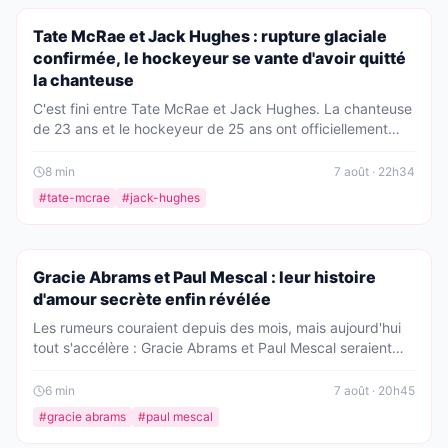
PEOPLE
Tate McRae et Jack Hughes : rupture glaciale
confirmée, le hockeyeur se vante d'avoir quitté
la chanteuse
C'est fini entre Tate McRae et Jack Hughes. La chanteuse
de 23 ans et le hockeyeur de 25 ans ont officiellement
rompu, et les rumeurs parlent d'une séparation glaciale.
Le joueur de la NHL se serait vanté auprès de ses proches
8
min
7 août · 22h34
d'avoir pris les devants.
#
tate-mcrae
#
jack-hughes
PEOPLE
Gracie Abrams et Paul Mescal : leur histoire
d'amour secrète enfin révélée
Les rumeurs couraient depuis des mois, mais aujourd'hui
tout s'accélère : Gracie Abrams et Paul Mescal seraient
officiellement en couple. Retour sur une romance qui fait
vibrer Hollywood et la planète pop.
6
min
7 août · 20h45
#
gracie abrams
#
paul mescal