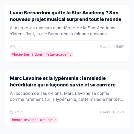
PEOPLE
Lucie Bernardoni quitte la Star Academy ? Son
nouveau projet musical surprend tout le monde
Alors que les rumeurs d'un départ de la Star Academy
s'intensifient, Lucie Bernardoni a fait une annonce
inattendue. Elle dévoile un projet musical très attendu qui
pourrait bien tout changer. On vous raconte tout.
6
min
6 août · 09h57
#
lucie-bernardoni
#
star-academy
PEOPLE
Marc Lavoine et la lypémanie : la maladie
héréditaire qui a façonné sa vie et sa carrière
À l'occasion de ses 64 ans, Marc Lavoine se confie
comme rarement sur la lypémanie, cette maladie héritée
de sa mère. Une tristesse profonde qui a marqué son
enfance, ses chansons et son rapport à la vie. Découvrez
6
min
6 août · 08h20
comment le chanteur a transformé cette épreuve en force
#
marc-lavoine
#
musique
créatrice.