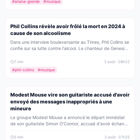
#
ariana-grande
#
musique
PEOPLE
Phil Collins révèle avoir frôlé la mort en 2024 à
cause de son alcoolisme
Dans une interview bouleversante au Times, Phil Collins se
confie sur sa lutte contre l'alcool. Le chanteur de Genesis
révèle avoir été hospitalisé en Suisse et avoir frôlé la mort
en 2024. Une confession poignante sur sa santé et sa
7
min
3 août · 08h32
renaissance.
#
phil-collins
#
musique
PEOPLE
Modest Mouse vire son guitariste accusé d'avoir
envoyé des messages inappropriés à une
mineure
Le groupe Modest Mouse a annoncé le départ immédiat
de son guitariste Simon O'Connor, accusé d'avoir échangé
des messages inappropriés avec une mineure. Pour
assurer la tournée, Seth Jabour des Les Savy Fav le
5
min
3 août · 07h25