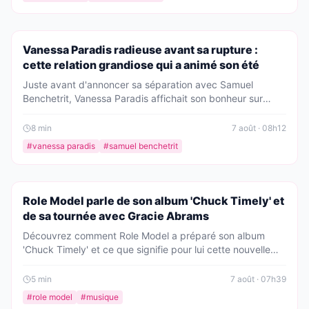
PEOPLE
Vanessa Paradis radieuse avant sa rupture :
cette relation grandiose qui a animé son été
Juste avant d'annoncer sa séparation avec Samuel
Benchetrit, Vanessa Paradis affichait son bonheur sur
Instagram. Une relation « grandiose » a marqué son été,
selon les médias.
8
min
7 août · 08h12
#
vanessa paradis
#
samuel benchetrit
PEOPLE
Role Model parle de son album 'Chuck Timely' et
de sa tournée avec Gracie Abrams
Découvrez comment Role Model a préparé son album
'Chuck Timely' et ce que signifie pour lui cette nouvelle
étape de carrière. L'artiste partage également ses
expériences lors de sa tournée avec Gracie Abrams.
5
min
7 août · 07h39
#
role model
#
musique