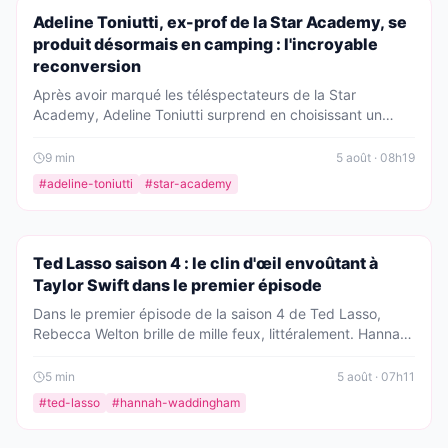
PEOPLE
Adeline Toniutti, ex-prof de la Star Academy, se
produit désormais en camping : l'incroyable
reconversion
Après avoir marqué les téléspectateurs de la Star
Academy, Adeline Toniutti surprend en choisissant un
cadre bien différent de la scène parisienne. La coach
vocale de Pierre Garnier et Helena Bailly s'apprête à
9
min
5 août · 08h19
chanter dans un camping en Bretagne, une reconversion
#
adeline-toniutti
#
star-academy
qui émeut ses fans.
PEOPLE
Ted Lasso saison 4 : le clin d'œil envoûtant à
Taylor Swift dans le premier épisode
Dans le premier épisode de la saison 4 de Ted Lasso,
Rebecca Welton brille de mille feux, littéralement. Hannah
Waddingham rend un hommage éclatant à Taylor Swift, et
les fans sont en extase. Découvrez ce moment magique
5
min
5 août · 07h11
qui mêle football, amitié et pop culture.
#
ted-lasso
#
hannah-waddingham