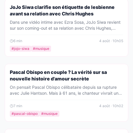
PEOPLE
JoJo Siwa clarifie son étiquette de lesbienne
avant sa relation avec Chris Hughes
Dans une vidéo intime avec Ezra Sosa, JoJo Siwa revient
sur son coming-out et sa relation avec Chris Hughes,
expliquant pourquoi elle se définissait comme lesbienne et
comment son amour pour lui a fait évoluer sa vision.
6
min
4 août · 10h05
#
jojo-siwa
#
musique
PEOPLE
Pascal Obispo en couple ? La vérité sur sa
nouvelle histoire d'amour secrète
On pensait Pascal Obispo célibataire depuis sa rupture
avec Julie Hantson. Mais à 61 ans, le chanteur vivrait une
idylle discrète au Cap Ferret avec une artiste. Il pose
désormais une frontière ferme entre cette romance
7
min
4 août · 10h02
protégée et les rumeurs.
#
pascal-obispo
#
musique