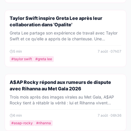
PEOPLE
Taylor Swift inspire Greta Lee après leur
collaboration dans 'Opalite'
Greta Lee partage son expérience de travail avec Taylor
Swift et ce qu'elle a appris de la chanteuse. Une
collaboration qui a changé sa vie et sa carrière.
5
min
7 août · 07h07
#
taylor swift
#
greta lee
PEOPLE
A$AP Rocky répond aux rumeurs de dispute
avec Rihanna au Met Gala 2026
Trois mois après des images virales au Met Gala, A$AP
Rocky tient à rétablir la vérité : lui et Rihanna vivent
comme n'importe quel couple. Le rappeur dénonce les
'curieux' qui interprètent mal leurs échanges.
6
min
7 août · 06h36
#
asap-rocky
#
rihanna