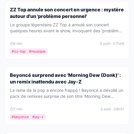
PEOPLE
ZZ Top annule son concert en urgence : mystère
autour d'un 'problème personnel'
Le groupe légendaire ZZ Top a annulé son concert
quelques heures avant le show, invoquant des 'problèmes
de personnel' non précisés. Les fans sont dévastés, mais
les remboursements sont déjà annoncés. Que se passe-t-
6
min
6 août · 07h46
il vraiment ?
#
zz-top
#
musique
PEOPLE
Beyoncé surprend avec 'Morning Dew (Donk)' :
un remix inattendu avec Jay-Z
La reine de la pop a encore frappé ! Beyoncé a dévoilé un
pack de remixes surprise de son titre 'Morning Dew
(Donk)', avec la participation de Jay-Z sur deux
morceaux. Une nouvelle preuve de leur complicité
7
min
5 août · 08h51
artistique.
#
beyonce
#
jay-z