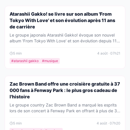
PEOPLE
Atarashii Gakko! se livre sur son album 'From
Tokyo With Love' et son évolution après 11 ans
de carrière
Le groupe japonais Atarashii Gakko! évoque son nouvel
album 'From Tokyo With Love' et son évolution depuis 11
ans. Entre complicité et soutien mutuel, les quatre
membres se confient sur leur parcours et leur vision
5
min
4 août · 07h21
artistique.
#
atarashii gakko
#
musique
PEOPLE
Zac Brown Band offre une croisière gratuite à 37
000 fans à Fenway Park : le plus gros cadeau de
l'histoire
Le groupe country Zac Brown Band a marqué les esprits
lors de son concert à Fenway Park en offrant à plus de 37
000 spectateurs une croisière gratuite d'une valeur totale
de 40 millions de dollars. Un geste spectaculaire que le
5
min
4 août · 07h20
leader Zac Brown a qualifié de « plus gros cadeau de