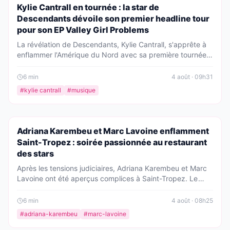
PEOPLE
Kylie Cantrall en tournée : la star de
Descendants dévoile son premier headline tour
pour son EP Valley Girl Problems
La révélation de Descendants, Kylie Cantrall, s'apprête à
enflammer l'Amérique du Nord avec sa première tournée
en tête d'affiche. L'occasion de célébrer la sortie de son
nouvel EP tant attendu, Valley Girl Problems, et de se
6
min
4 août · 09h31
rapprocher de ses fans comme jamais.
#
kylie cantrall
#
musique
PEOPLE
Adriana Karembeu et Marc Lavoine enflamment
Saint-Tropez : soirée passionnée au restaurant
des stars
Après les tensions judiciaires, Adriana Karembeu et Marc
Lavoine ont été aperçus complices à Saint-Tropez. Le
chanteur a même offert une sérénade à sa belle,
transformant leur dîner en moment musical inoubliable.
6
min
4 août · 08h25
#
adriana-karembeu
#
marc-lavoine