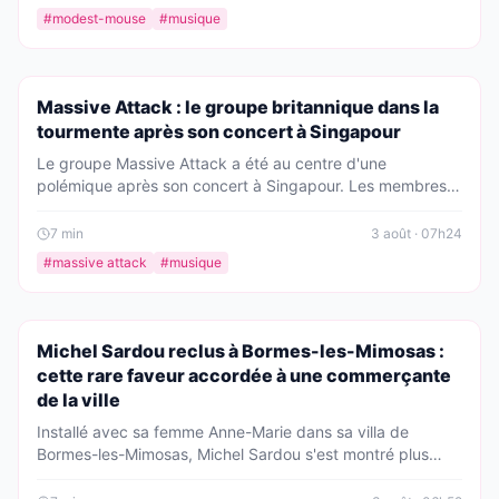
remplace. Une décision choc qui secoue la scène indie
#
modest-mouse
#
musique
rock.
PEOPLE
Massive Attack : le groupe britannique dans la
tourmente après son concert à Singapour
Le groupe Massive Attack a été au centre d'une
polémique après son concert à Singapour. Les membres
du groupe ont été détenus par la police et interrogés
séparément. Qu'est-ce qui s'est vraiment passé ?
7
min
3 août · 07h24
#
massive attack
#
musique
PEOPLE
Michel Sardou reclus à Bormes-les-Mimosas :
cette rare faveur accordée à une commerçante
de la ville
Installé avec sa femme Anne-Marie dans sa villa de
Bormes-les-Mimosas, Michel Sardou s'est montré plus
accessible qu'on ne le pense. Le chanteur, pourtant très
discret, a ouvert les portes de son havre de paix à une