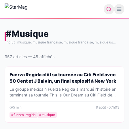
#
Musique
inclut :
musique, musique française, musique francaise, musique us
…
357
article
s
—
48
affiché
s
PEOPLE
Fuerza Regida clôt sa tournée au Citi Field avec
50 Cent et J Balvin, un final explosif à New York
Le groupe mexicain Fuerza Regida a marqué l'histoire en
terminant sa tournée This Is Our Dream au Citi Field de
New York, entouré de stars comme 50 Cent, Bobby
Shmurda et J Balvin. Un show spectaculaire qui restera
5
min
9 août · 07h03
gravé dans les mémoires.
#
fuerza-regida
#
musique