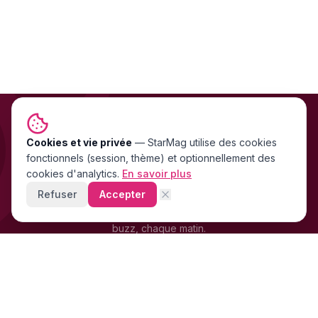
Cookies et vie privée
NEWSLETTER GRATUITE
—
StarMag
utilise des cookies
fonctionnels (session, thème) et optionnellement des
Les exclu people FR & US
cookies d'analytics.
En savoir plus
directement dans ta boîte mail
Refuser
Accepter
Stars, scandales, mode, cinéma — les news people qui font le
buzz, chaque matin.
+4 200 supporters
déjà abonnés · Gratuit · 0 spam
LB
OM
SR
FR
S'inscrire