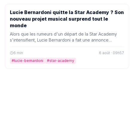
PEOPLE
Lucie Bernardoni quitte la Star Academy ? Son
nouveau projet musical surprend tout le
monde
Alors que les rumeurs d'un départ de la Star Academy
s'intensifient, Lucie Bernardoni a fait une annonce
inattendue. Elle dévoile un projet musical très attendu qui
pourrait bien tout changer. On vous raconte tout.
6
min
6 août · 09h57
#
lucie-bernardoni
#
star-academy