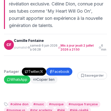
révélation exclusive. Céline Dion, connue pour
ses tubes comme 'My Heart Will Go On',
pourrait apporter son expérience à la nouvelle
génération de talents.
Camille Fontaine
CF
samedi 6 juin 2026
Mis à jour
jeudi 2 juillet
6
journalist
·
à 06:28
2026 à 21:50
min
Partager :
Twitter/X
Facebook
Sauvegarder
WhatsApp
Copier lien
#
céline dion
#
music
#
musique
#
musique française
#
musique us
#
star academy
#
télé
#
télé-réalité