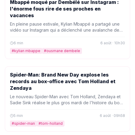
PEOPLE
Mbappé moqué par Dembélé sur Instagram :
l'énorme fous rire de ses proches en
vacances
En pleine pause estivale, Kylian Mbappé a partagé une
vidéo sur Instagram qui a déclenché une avalanche de
réactions, dont celle d'Ousmane Dembélé. Ses proches
n'ont pas manqué de le taquiner, transformant ce moment
6
min
6 août · 10h30
en véritable fous rire collectif.
#
kylian mbappe
#
ousmane dembele
PEOPLE
Spider-Man: Brand New Day explose les
records au box-office avec Tom Holland et
Zendaya
Le nouveau Spider-Man avec Tom Holland, Zendaya et
Sadie Sink réalise le plus gros mardi de l'histoire du box-
office. Un exploit qui confirme l'engouement phénoménal
autour du film de Sony.
5
min
6 août · 09h58
#
spider-man
#
tom-holland