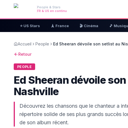
People & Stars
FR & US en continu
⭐ US Stars
🗼 France
🎬 Cinéma
🎵 Musiq
Accueil
People
Ed Sheeran dévoile son setlist au Ni
Retour
PEOPLE
Ed Sheeran dévoile son 
Nashville
Découvrez les chansons que le chanteur a int
répertoire solide de ses plus grands succès lo
de son album récent.