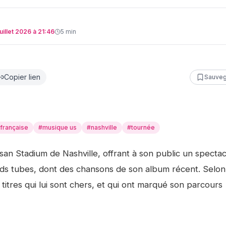
juillet 2026 à 21:46
5
min
Copier lien
Sauveg
française
#
musique us
#
nashville
#
tournée
san Stadium de Nashville, offrant à son public un spectac
ands tubes, dont des chansons de son album récent. Selon
titres qui lui sont chers, et qui ont marqué son parcours