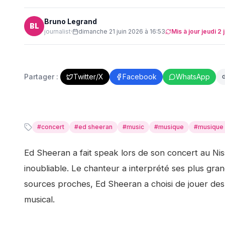
Bruno Legrand
BL
journalist
·
dimanche 21 juin 2026 à 16:53
Mis à jour
jeudi 2 
Partager :
Twitter/X
Facebook
WhatsApp
#
concert
#
ed sheeran
#
music
#
musique
#
musique 
Ed Sheeran a fait speak lors de son concert au Nis
inoubliable. Le chanteur a interprété ses plus gr
sources proches, Ed Sheeran a choisi de jouer des 
musical.