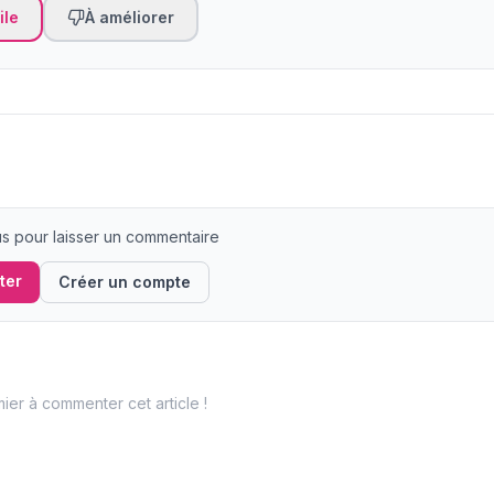
ile
À améliorer
 pour laisser un commentaire
ter
Créer un compte
ier à commenter cet article !