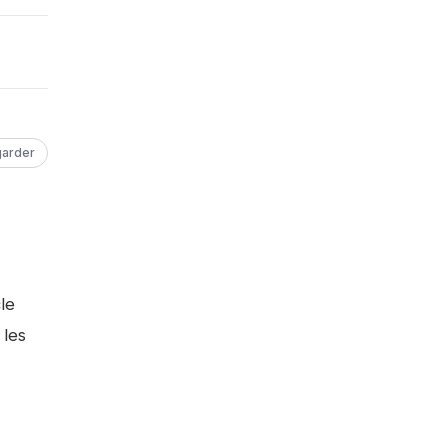
arder
le
 les