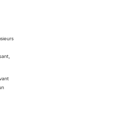
usieurs
sant,
vant
un