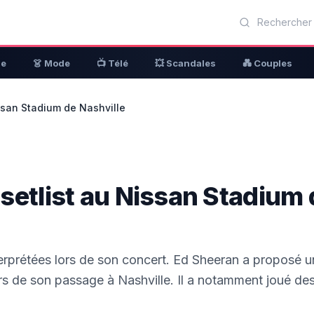
ue
👗 Mode
📺 Télé
💥 Scandales
💑 Couples
ssan Stadium de Nashville
setlist au Nissan Stadium 
erprétées lors de son concert. Ed Sheeran a proposé u
rs de son passage à Nashville. Il a notamment joué des 