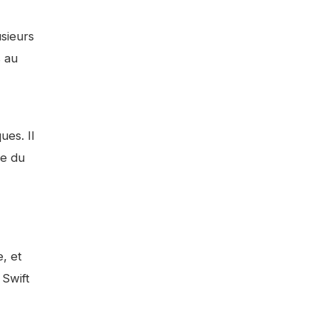
usieurs
s au
ues. Il
re du
, et
 Swift