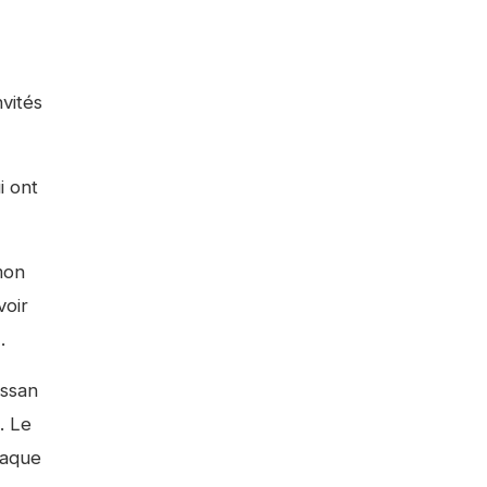
nvités
i ont
mon
voir
.
issan
. Le
haque