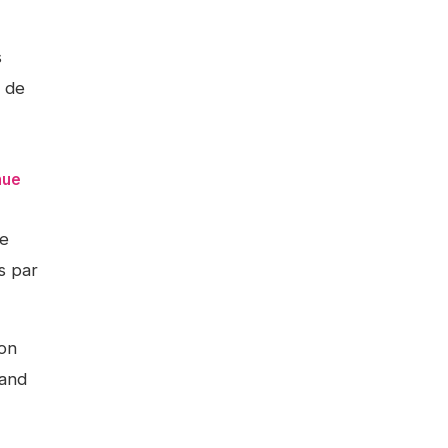
s
s de
nue
te
s par
son
rand