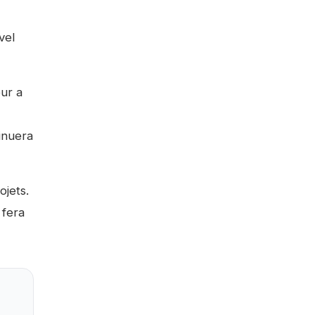
vel
ur a
inuera
ojets.
 fera