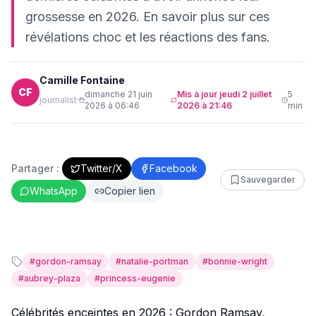
grossesse en 2026. En savoir plus sur ces
révélations choc et les réactions des fans.
Camille Fontaine
CF
dimanche 21 juin
Mis à jour
jeudi 2 juillet
5
journalist
·
2026 à 06:46
2026 à 21:46
min
Partager :
Twitter/X
Facebook
Sauvegarder
WhatsApp
Copier lien
#
gordon-ramsay
#
natalie-portman
#
bonnie-wright
#
aubrey-plaza
#
princess-eugenie
Célébrités enceintes en 2026 : Gordon Ramsay,