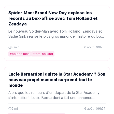
PEOPLE
Spider-Man: Brand New Day explose les
records au box-office avec Tom Holland et
Zendaya
Le nouveau Spider-Man avec Tom Holland, Zendaya et
Sadie Sink réalise le plus gros mardi de l'histoire du box-
office. Un exploit qui confirme l'engouement phénoménal
autour du film de Sony.
5
min
6 août · 09h58
#
spider-man
#
tom-holland
PEOPLE
Lucie Bernardoni quitte la Star Academy ? Son
nouveau projet musical surprend tout le
monde
Alors que les rumeurs d'un départ de la Star Academy
s'intensifient, Lucie Bernardoni a fait une annonce
inattendue. Elle dévoile un projet musical très attendu qui
pourrait bien tout changer. On vous raconte tout.
6
min
6 août · 09h57