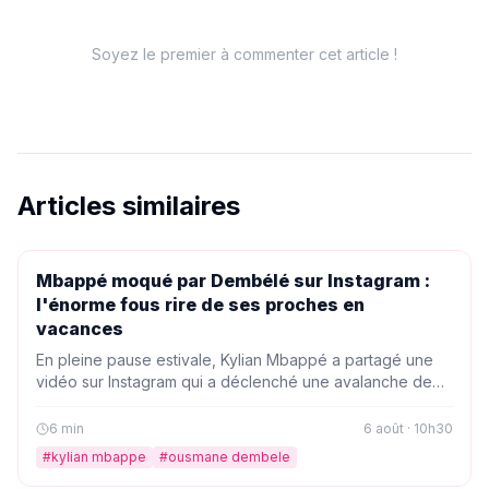
Soyez le premier à commenter cet article !
Articles similaires
PEOPLE
Mbappé moqué par Dembélé sur Instagram :
l'énorme fous rire de ses proches en
vacances
En pleine pause estivale, Kylian Mbappé a partagé une
vidéo sur Instagram qui a déclenché une avalanche de
réactions, dont celle d'Ousmane Dembélé. Ses proches
n'ont pas manqué de le taquiner, transformant ce moment
6
min
6 août · 10h30
en véritable fous rire collectif.
#
kylian mbappe
#
ousmane dembele