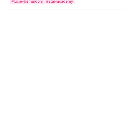
#
lucie-bernardoni
#
star-academy