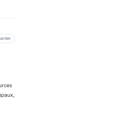
arder
ources
ipaux,