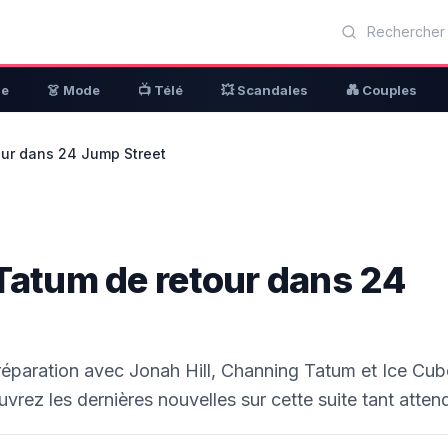
ue
👗 Mode
📺 Télé
💥 Scandales
💑 Couples
our dans 24 Jump Street
 Tatum de retour dans 24
réparation avec Jonah Hill, Channing Tatum et Ice Cub
vrez les dernières nouvelles sur cette suite tant atten