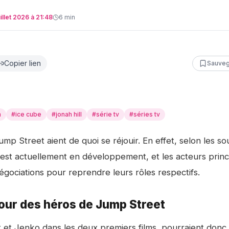
uillet 2026 à 21:48
6
min
Copier lien
Sauveg
m
#
ice cube
#
jonah hill
#
série tv
#
séries tv
ump Street
aient de quoi se réjouir. En effet, selon les s
e est actuellement en développement, et les acteurs princ
gociations pour reprendre leurs rôles respectifs.
etour des héros de Jump Street
t et Jenko dans les deux premiers films, pourraient donc