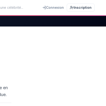
Connexion
Inscription
e en
due.