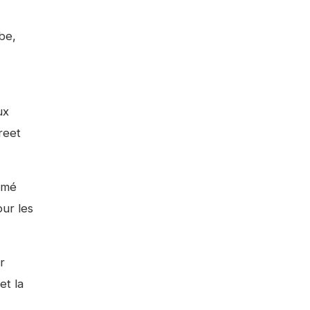
be,
ux
reet
rmé
our les
r
et la