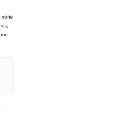
 série
nes,
 une