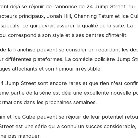
nt déjà se réjouir de l'annonce de
24 Jump Street
, qui
 acteurs principaux, Jonah Hill, Channing Tatum et Ice Cu
ectifs, ce qui devrait assurer la qualité de la suite. La
ui correspond à son style et à ses centres d'intérêt.
s de la franchise peuvent se consoler en regardant les de
sur différentes plateformes. La comédie policière
Jump St
ges attachants et son humour irrésistible.
4 Jump Street
sont encore rares et que rien n'est confi
me partie de la série est déjà une excellente nouvelle p
nformations dans les prochaines semaines.
um et Ice Cube peuvent se réjouir de leur potentiel retou
treet
est une série qui a connu un succès considérable, 
 à ne pas manquer.