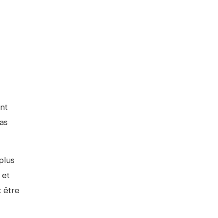
nt
pas
plus
 et
 être