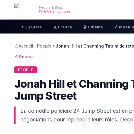
People & Stars
FR & US en continu
⭐ US Stars
🗼 France
🎬 Cinéma
🎵 Musiq
Accueil
People
Jonah Hill et Channing Tatum de ret
Retour
PEOPLE
Jonah Hill et Channing
Jump Street
La comédie policière 24 Jump Street est en p
négociations pour reprendre leurs rôles. Décou