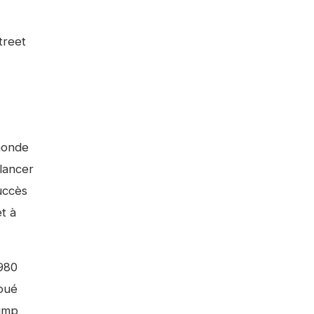
treet
 monde
lancer
succès
t à
1980
joué
ump