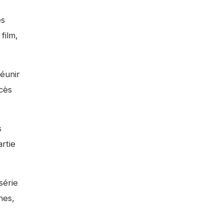
és
film,
réunir
cès
s
rtie
série
nes,