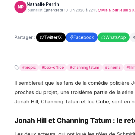
Nathalie Perrin
NP
journalist
·
mercredi 10 juin 2026 à 22:13
Mis à jour
jeudi 2 j
Partager :
Twitter/X
Facebook
WhatsApp
#
biopic
#
box-office
#
channing tatum
#
cinéma
#
fil
Il semblerait que les fans de la comédie policière
J
proches du projet, une troisième partie de la séri
Jonah Hill, Channing Tatum et Ice Cube, sont en né
Jonah Hill et Channing Tatum : le r
Les deux acteurs, qui ont joué les rôles de Schmid