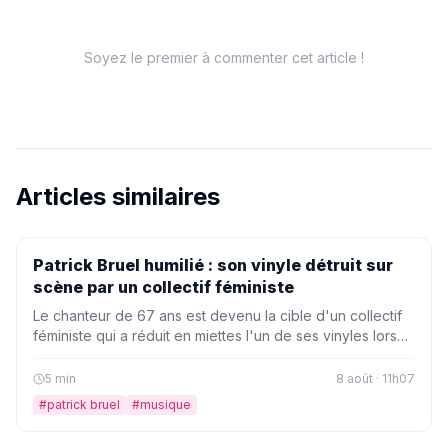
Soyez le premier à commenter cet article !
Articles similaires
PEOPLE
Patrick Bruel humilié : son vinyle détruit sur
scène par un collectif féministe
Le chanteur de 67 ans est devenu la cible d'un collectif
féministe qui a réduit en miettes l'un de ses vinyles lors
d'une soirée engagée. Une mise en scène radicale qui
ravive la polémique et fait réagir les fans.
5
min
8 août · 11h07
#
patrick bruel
#
musique