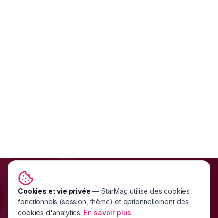
Cookies et vie privée
NEWSLETTER GRATUITE
—
StarMag
utilise des cookies
fonctionnels (session, thème) et optionnellement des
Les exclu people FR & US
cookies d'analytics.
En savoir plus