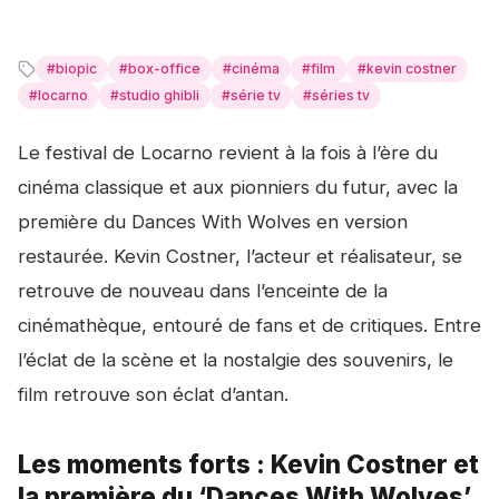
#
biopic
#
box-office
#
cinéma
#
film
#
kevin costner
#
locarno
#
studio ghibli
#
série tv
#
séries tv
Le festival de Locarno revient à la fois à l’ère du
cinéma classique et aux pionniers du futur, avec la
première du
Dances With Wolves
en version
restaurée. Kevin Costner, l’acteur et réalisateur, se
retrouve de nouveau dans l’enceinte de la
cinémathèque, entouré de fans et de critiques. Entre
l’éclat de la scène et la nostalgie des souvenirs, le
film retrouve son éclat d’antan.
Les moments forts : Kevin Costner et
la première du ‘Dances With Wolves’