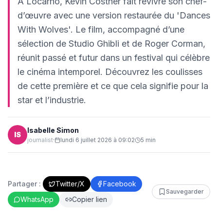
À Locarno, Kevin Costner fait revivre son chef-
d’œuvre avec une version restaurée du 'Dances
With Wolves'. Le film, accompagné d’une
sélection de Studio Ghibli et de Roger Corman,
réunit passé et futur dans un festival qui célèbre
le cinéma intemporel. Découvrez les coulisses
de cette première et ce que cela signifie pour la
star et l’industrie.
Isabelle Simon
IS
journalist
·
lundi 6 juillet 2026 à 09:02
5
min
Partager :
Twitter/X
Facebook
Sauvegarder
WhatsApp
Copier lien