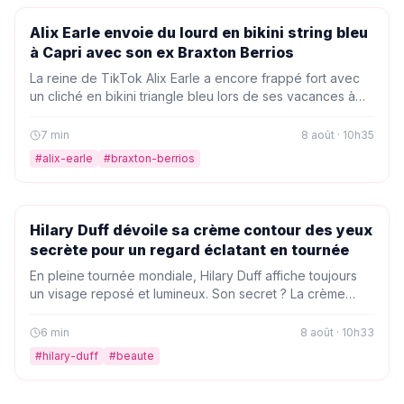
PEOPLE
Alix Earle envoie du lourd en bikini string bleu
à Capri avec son ex Braxton Berrios
La reine de TikTok Alix Earle a encore frappé fort avec
un cliché en bikini triangle bleu lors de ses vacances à
Capri en juillet 2024. Un look qui enflamme la toile, même
si l'heureux élu de l'époque, Braxton Berrios, est
7
min
8 août · 10h35
désormais son ex.
#
alix-earle
#
braxton-berrios
PEOPLE
Hilary Duff dévoile sa crème contour des yeux
secrète pour un regard éclatant en tournée
En pleine tournée mondiale, Hilary Duff affiche toujours
un visage reposé et lumineux. Son secret ? La crème
contour des yeux Rodan + Fields Redefine, adoptée
avant ses concerts au Madison Square Garden. Une
6
min
8 août · 10h33
astuce beauté simple et efficace à copier d'urgence.
#
hilary-duff
#
beaute