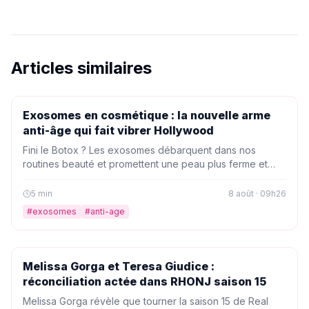
Articles similaires
PEOPLE
Exosomes en cosmétique : la nouvelle arme
anti-âge qui fait vibrer Hollywood
Fini le Botox ? Les exosomes débarquent dans nos
routines beauté et promettent une peau plus ferme et
rebondie. On vous dit tout sur cette tendance venue des
labos, adoptée par les stars en quête d'éclat.
5
min
8 août · 09h26
#
exosomes
#
anti-age
PEOPLE
Melissa Gorga et Teresa Giudice :
réconciliation actée dans RHONJ saison 15
Melissa Gorga révèle que tourner la saison 15 de Real