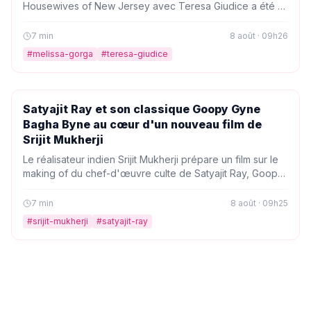
Housewives of New Jersey avec Teresa Giudice a été «
incroyable ». Après des années de tensions, les belles-
sœurs semblent enfin réconciliées, et Melissa promet une
7
min
8 août · 09h26
nouvelle dynamique familiale à l'écran.
#
melissa-gorga
#
teresa-giudice
PEOPLE
Satyajit Ray et son classique Goopy Gyne
Bagha Byne au cœur d'un nouveau film de
Srijit Mukherji
Le réalisateur indien Srijit Mukherji prépare un film sur le
making of du chef-d'œuvre culte de Satyajit Ray, Goopy
Gyne Bagha Byne. Un casting prometteur et une
production Hoichoi Studios pour un hommage vibrant au
7
min
8 août · 09h25
cinéma indien.
#
srijit-mukherji
#
satyajit-ray