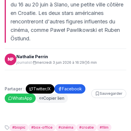
du 16 au 20 juin à Slano, une petite ville côtière
en Croatie. Les deux stars américaines
rencontreront d'autres figures influentes du
cinéma, comme Paweł Pawlikowski et Ruben
Östlund.
Nathalie Perrin
NP
journalist
·
mercredi 3 juin 2026 à 16:29
5
min
Partager :
Twitter/X
Facebook
Sauvegarder
WhatsApp
Copier lien
#
biopic
#
box-office
#
cinéma
#
croatie
#
film