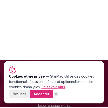
Cookies et vie privée
NEWSLETTER GRATUITE
—
StarMag
utilise des cookies
fonctionnels (session, thème) et optionnellement des
Les exclu people FR & US
cookies d'analytics.
En savoir plus
directement dans ta boîte mail
Refuser
Accepter
Stars, scandales, mode, cinéma — les news people qui font le
buzz, chaque matin.