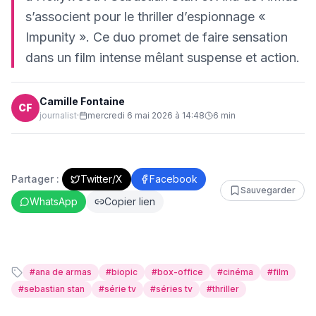
s’associent pour le thriller d’espionnage «
Impunity ». Ce duo promet de faire sensation
dans un film intense mêlant suspense et action.
Camille Fontaine
CF
journalist
·
mercredi 6 mai 2026 à 14:48
6
min
Partager :
Twitter/X
Facebook
Sauvegarder
WhatsApp
Copier lien
#
ana de armas
#
biopic
#
box-office
#
cinéma
#
film
#
sebastian stan
#
série tv
#
séries tv
#
thriller