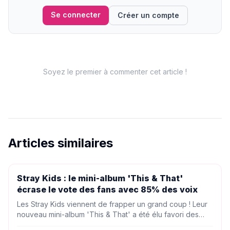
Se connecter
Créer un compte
Soyez le premier à commenter cet article !
Articles similaires
PEOPLE
Stray Kids : le mini-album 'This & That'
écrase le vote des fans avec 85% des voix
Les Stray Kids viennent de frapper un grand coup ! Leur
nouveau mini-album 'This & That' a été élu favori des
fans cette semaine, récoltant plus de 85% des votes. Un