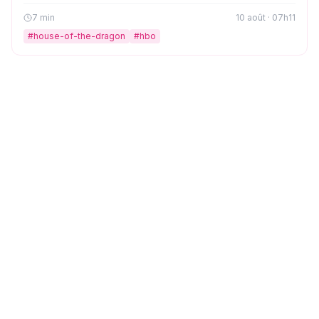
confie son soulagement d'avoir tenu trois saisons et
revient sur son départ émouvant de Westeros.
7
min
10 août · 07h11
#
house-of-the-dragon
#
hbo