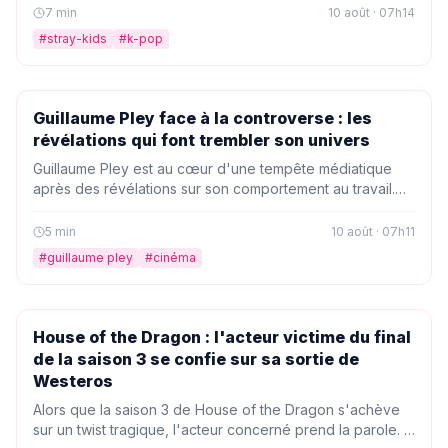
triomphe qui confirme l'emprise du groupe sur la scène
7
min
10 août · 07h14
K-pop.
#
stray-kids
#
k-pop
PEOPLE
Guillaume Pley face à la controverse : les
révélations qui font trembler son univers
Guillaume Pley est au cœur d'une tempête médiatique
après des révélations sur son comportement au travail.
Une ancienne interview refait surface, mettant en lumière
ses opinions sur le dérangement au bureau. Qu'est-ce
5
min
10 août · 07h11
qui se cache derrière ces révélations et comment cela
#
guillaume pley
#
cinéma
affecte-t-il sa carrière ?
PEOPLE
House of the Dragon : l'acteur victime du final
de la saison 3 se confie sur sa sortie de
Westeros
Alors que la saison 3 de House of the Dragon s'achève
sur un twist tragique, l'acteur concerné prend la parole. Il