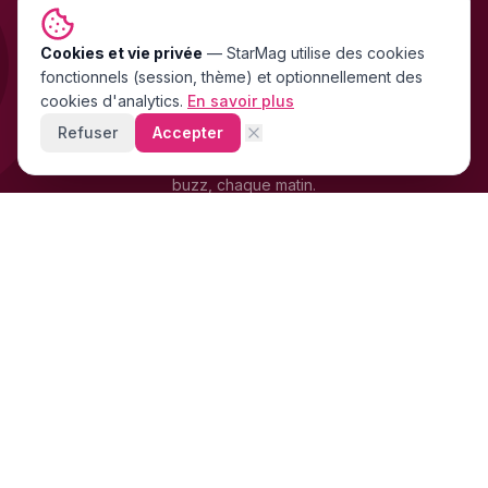
Cookies et vie privée
NEWSLETTER GRATUITE
—
StarMag
utilise des cookies
fonctionnels (session, thème) et optionnellement des
Les exclu people FR & US
cookies d'analytics.
En savoir plus
directement dans ta boîte mail
Refuser
Accepter
Stars, scandales, mode, cinéma — les news people qui font le
buzz, chaque matin.
+4 200 supporters
déjà abonnés · Gratuit · 0 spam
LB
OM
SR
FR
S'inscrire