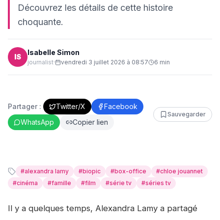
Découvrez les détails de cette histoire
choquante.
Isabelle Simon
IS
journalist
·
vendredi 3 juillet 2026 à 08:57
6
min
Partager :
Twitter/X
Facebook
Sauvegarder
WhatsApp
Copier lien
#
alexandra lamy
#
biopic
#
box-office
#
chloe jouannet
#
cinéma
#
famille
#
film
#
série tv
#
séries tv
Il y a quelques temps, Alexandra Lamy a partagé