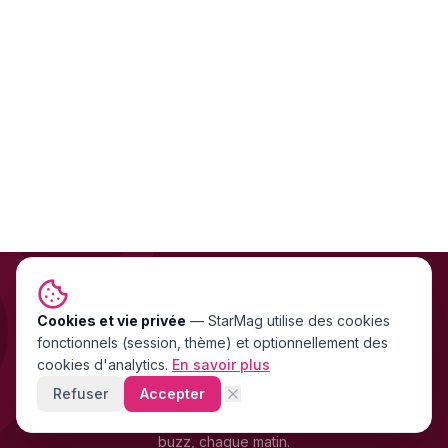
Cookies et vie privée
NEWSLETTER GRATUITE
—
StarMag
utilise des cookies
fonctionnels (session, thème) et optionnellement des
Les exclu people FR & US
cookies d'analytics.
En savoir plus
directement dans ta boîte mail
Refuser
Accepter
Stars, scandales, mode, cinéma — les news people qui font le
buzz, chaque matin.