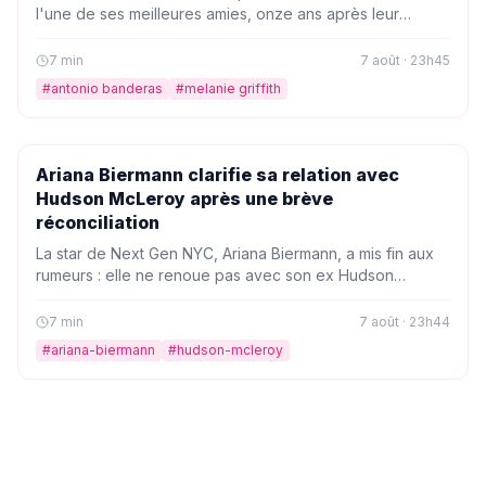
l'une de ses meilleures amies, onze ans après leur
divorce. Une déclaration touchante qui prouve que
l'amour peut se transformer en une belle complicité.
7
min
7 août · 23h45
#
antonio banderas
#
melanie griffith
PEOPLE
Ariana Biermann clarifie sa relation avec
Hudson McLeroy après une brève
réconciliation
La star de Next Gen NYC, Ariana Biermann, a mis fin aux
rumeurs : elle ne renoue pas avec son ex Hudson
McLeroy. Après une brève réconciliation, elle confirme
avoir tourné la page, au grand soulagement de ses fans.
7
min
7 août · 23h44
#
ariana-biermann
#
hudson-mcleroy