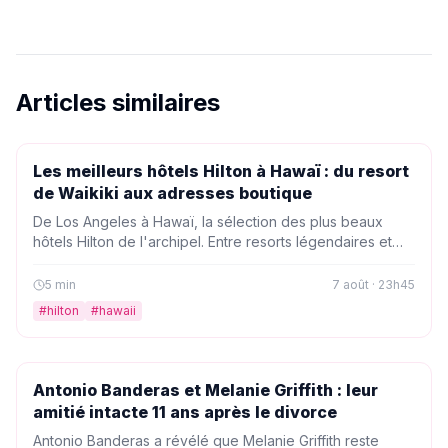
Articles similaires
PEOPLE
Les meilleurs hôtels Hilton à Hawaï : du resort
de Waikiki aux adresses boutique
De Los Angeles à Hawaï, la sélection des plus beaux
hôtels Hilton de l'archipel. Entre resorts légendaires et
maisons charmantes, découvrez les adresses qui
transforment un simple voyage en échappée
5
min
7 août · 23h45
paradisiaque.
#
hilton
#
hawaii
PEOPLE
Antonio Banderas et Melanie Griffith : leur
amitié intacte 11 ans après le divorce
Antonio Banderas a révélé que Melanie Griffith reste