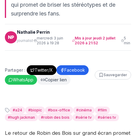
qui promet de briser les stéréotypes et de
surprendre les fans.
Nathalie Perrin
NP
mercredi 3 juin
Mis à jour
jeudi 2 juillet
5
journalist
·
2026 à 19:28
2026 à 21:52
min
Partager :
Twitter/X
Facebook
Sauvegarder
WhatsApp
Copier lien
#
a24
#
biopic
#
box-office
#
cinéma
#
film
#
hugh jackman
#
robin des bois
#
série tv
#
séries tv
Le retour de Robin des Bois sur grand écran promet