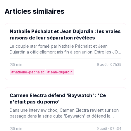
Articles similaires
PEOPLE
Nathalie Péchalat et Jean Dujardin : les vraies
raisons de leur séparation révélées
Le couple star formé par Nathalie Péchalat et Jean
Dujardin a officiellement mis fin à son union. Entre les JO
de Paris 2024, les tournages à l'étranger et un sentiment
de solitude, la patineuse de 40 ans a pris une décision
5
min
9 août · 07h35
radicale. Récit d'une rupture qui semblait inévitable.
#
nathalie-pechalat
#
jean-dujardin
PEOPLE
Carmen Electra défend 'Baywatch' : 'Ce
n'était pas du porno'
Dans une interview choc, Carmen Electra revient sur son
passage dans la série culte 'Baywatch' et défend le
show face aux critiques. L'actrice évoque la pression de
remplacer Pamela Anderson et Yasmine Bleeth, et
5
min
9 août · 07h34