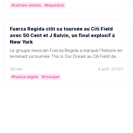
explique pourquoi la série a su rester classe malgré son
#
carmen-electra
#
baywatch
côté sulfureux.
PEOPLE
Fuerza Regida clôt sa tournée au Citi Field
avec 50 Cent et J Balvin, un final explosif à
New York
Le groupe mexicain Fuerza Regida a marqué l'histoire en
terminant sa tournée This Is Our Dream au Citi Field de
New York, entouré de stars comme 50 Cent, Bobby
Shmurda et J Balvin. Un show spectaculaire qui restera
5
min
9 août · 07h03
gravé dans les mémoires.
#
fuerza-regida
#
musique