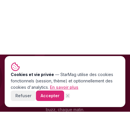
Cookies et vie privée
NEWSLETTER GRATUITE
—
StarMag
utilise des cookies
fonctionnels (session, thème) et optionnellement des
Les exclu people FR & US
cookies d'analytics.
En savoir plus
directement dans ta boîte mail
Refuser
Accepter
Stars, scandales, mode, cinéma — les news people qui font le
buzz, chaque matin.
+4 200 supporters
déjà abonnés · Gratuit · 0 spam
LB
OM
SR
FR